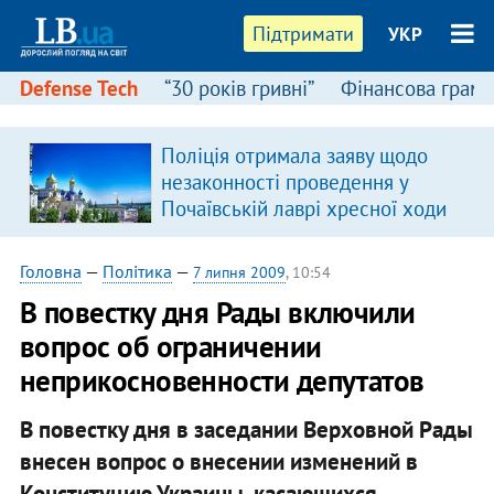
Підтримати
УКР
Defense Tech
“30 років гривні”
Фінансова грамо
Поліція отримала заяву щодо
незаконності проведення у
Почаївській лаврі хресної ходи
Головна
—
Політика
—
7 липня 2009
, 10:54
В повестку дня Рады включили
вопрос об ограничении
неприкосновенности депутатов
В повестку дня в заседании Верховной Рады
внесен вопрос о внесении изменений в
Конституцию Украины, касающихся