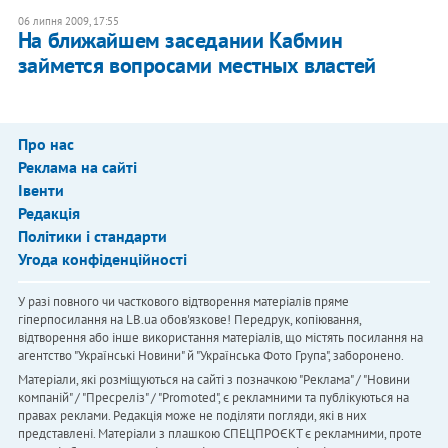
06 липня 2009, 17:55
На ближайшем заседании Кабмин
займется вопросами местных властей
Про нас
Реклама на сайті
Івенти
Редакція
Політики і стандарти
Угода конфіденційності
У разі повного чи часткового відтворення матеріалів пряме
гіперпосилання на LB.ua обов'язкове! Передрук, копіювання,
відтворення або інше використання матеріалів, що містять посилання на
агентство "Українськi Новини" й "Українська Фото Група", заборонено.
Матеріали, які розміщуються на сайті з позначкою "Реклама" / "Новини
компаній" / "Пресреліз" / "Promoted", є рекламними та публікуються на
правах реклами. Редакція може не поділяти погляди, які в них
представлені. Матеріали з плашкою СПЕЦПРОЄКТ є рекламними, проте