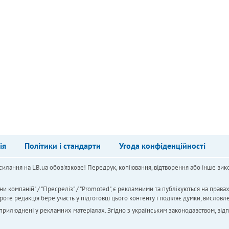
ія
Політики і стандарти
Угода конфіденційності
силання на LB.ua обов'язкове! Передрук, копіювання, відтворення або інше вико
ни компаній" / "Пресреліз" / "Promoted", є рекламними та публікуються на права
 редакція бере участь у підготовці цього контенту і поділяє думки, висловле
 оприлюднені у рекламних матеріалах. Згідно з українським законодавством, від