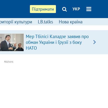
Підтримати
УКР
риторії культури
LB.talks
Нова країна
Мер Тбілісі Каладзе заявив про
обман України і Грузії з боку
НАТО
РЕКЛАМА