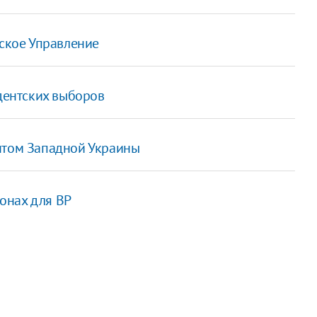
вское Управление
идентских выборов
нтом Западной Украины
онах для ВР