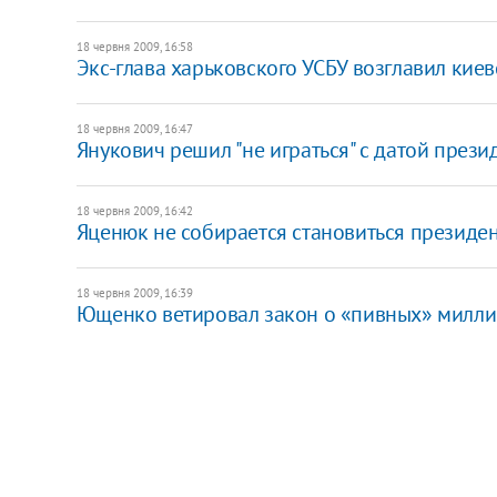
18 червня 2009, 16:58
Экс-глава харьковского УСБУ возглавил кие
18 червня 2009, 16:47
Янукович решил "не играться" с датой през
18 червня 2009, 16:42
Яценюк не собирается становиться президе
18 червня 2009, 16:39
Ющенко ветировал закон о «пивных» милли