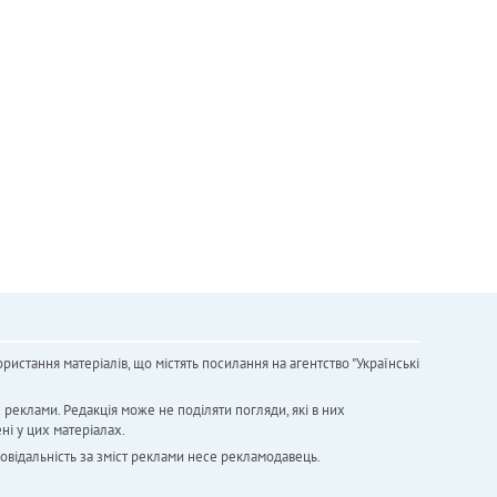
ристання матеріалів, що містять посилання на агентство "Українськi
х реклами. Редакція може не поділяти погляди, які в них
ні у цих матеріалах.
повідальність за зміст реклами несе рекламодавець.