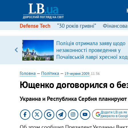
Defense Tech
“30 років гривні”
Фінансова
ою
Поліція отримала заяву щодо
пЛА. Є
незаконності проведення у
лено)
Почаївській лаврі хресної ход
Головна
—
Політика
—
19 червня 2009
, 11:36
Ющенко договорился о бе
Украина и Республика Сербия планируют
Додати LB.ua як
джерело в Googl
Об этом сообщил Президент Украины Викт