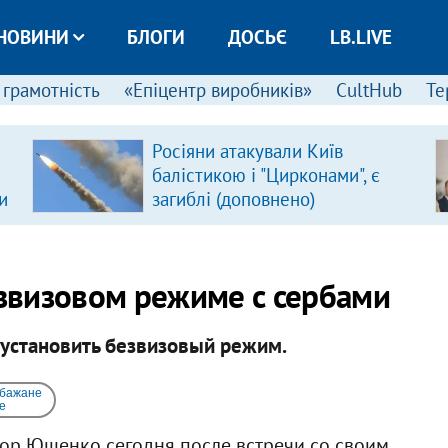
НОВИНИ
БЛОГИ
ДОСЬЄ
LB.LIVE
 грамотність
«Епіцентр виробників»
CultHub
Те
Росіяни атакували Київ
балістикою і "Цирконами", є
и
загиблі (доповнено)
звизовом режиме с сербами
 установить безвизовый режим.
 бажане
e
ор Ющенко сегодня после встречи со своим