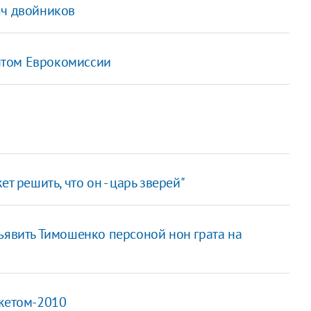
яч двойников
нтом Еврокомиссии
т решить, что он - царь зверей"
ъявить Тимошенко персоной нон грата на
джетом-2010