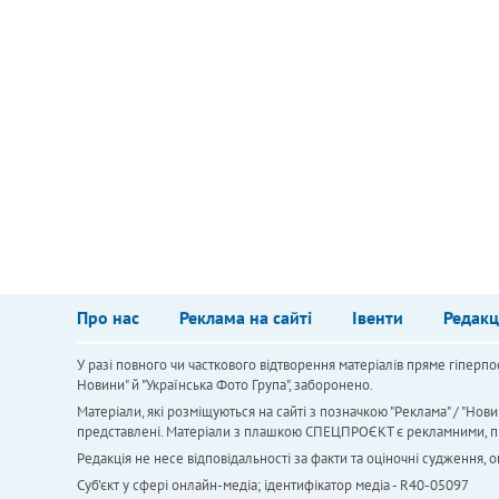
Про нас
Реклама на сайті
Івенти
Редакц
У разі повного чи часткового відтворення матеріалів пряме гіперпо
Новини" й "Українська Фото Група", заборонено.
Матеріали, які розміщуються на сайті з позначкою "Реклама" / "Нови
представлені. Матеріали з плашкою СПЕЦПРОЄКТ є рекламними, проте
Редакція не несе відповідальності за факти та оціночні судження,
Cуб'єкт у сфері онлайн-медіа; ідентифікатор медіа - R40-05097