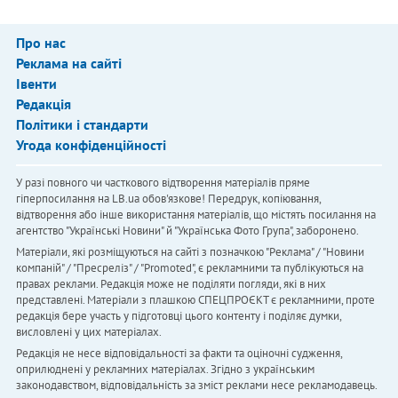
Про нас
Реклама на сайті
Івенти
Редакція
Політики і стандарти
Угода конфіденційності
У разі повного чи часткового відтворення матеріалів пряме
гіперпосилання на LB.ua обов'язкове! Передрук, копіювання,
відтворення або інше використання матеріалів, що містять посилання на
агентство "Українськi Новини" й "Українська Фото Група", заборонено.
Матеріали, які розміщуються на сайті з позначкою "Реклама" / "Новини
компаній" / "Пресреліз" / "Promoted", є рекламними та публікуються на
правах реклами. Редакція може не поділяти погляди, які в них
представлені. Матеріали з плашкою СПЕЦПРОЄКТ є рекламними, проте
редакція бере участь у підготовці цього контенту і поділяє думки,
висловлені у цих матеріалах.
Редакція не несе відповідальності за факти та оціночні судження,
оприлюднені у рекламних матеріалах. Згідно з українським
законодавством, відповідальність за зміст реклами несе рекламодавець.