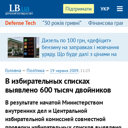
Підтримати
УКР
Defense Tech
“30 років гривні”
Фінансова грамо
Дизель по 100 грн, «дефіцит»
бензину на заправках і мовчання
уряду. Що буде далі з цінами на
пальне?
Головна
—
Політика
—
19 червня 2009
, 11:25
В избирательных списках
выявлено 600 тысяч двойников
В результате начатой Министерством
внутренних дел и Центральной
избирательной комиссией совместной
проверки избирательных списков выявлено