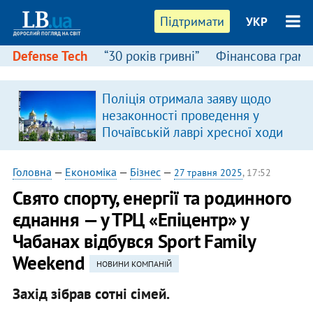
Підтримати
УКР
Defense Tech
“30 років гривні”
Фінансова грамо
Поліція отримала заяву щодо
в
незаконності проведення у
Почаївській лаврі хресної ходи
Головна
—
Економіка
—
Бізнес
—
27 травня 2025
, 17:52
Свято спорту, енергії та родинного
єднання — у ТРЦ «Епіцентр» у
Чабанах відбувся Sport Family
Weekend
НОВИНИ КОМПАНІЙ
Захід зібрав сотні сімей.