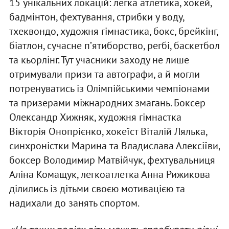
15 унікальних локацій: легка атлетика, хокей,
бадмінтон, фехтування, стрибки у воду,
тхеквондо, художня гімнастика, бокс, брейкінг,
біатлон, сучасне пʼятиборство, регбі, баскетбол
та кьорлінг. Тут учасники заходу не лише
отримували призи та автографи, а й могли
потренуватись із Олімпійськими чемпіонами
та призерами міжнародних змагань. Боксер
Олександр Хижняк, художня гімнастка
Вікторія Онопрієнко, хокеїст Віталій Лялька,
синхроністки Марина та Владислава Алексіїви,
боксер Володимир Матвійчук, фехтувальниця
Аліна Комащук, легкоатлетка Анна Рижикова
ділились із дітьми своєю мотивацією та
надихали до занять спортом.