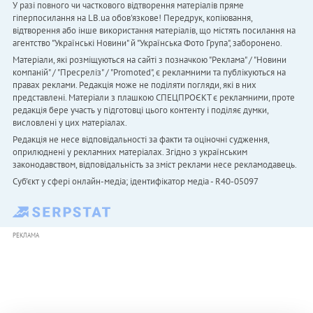
У разі повного чи часткового відтворення матеріалів пряме
гіперпосилання на LB.ua обов'язкове! Передрук, копіювання,
відтворення або інше використання матеріалів, що містять посилання на
агентство "Українськi Новини" й "Українська Фото Група", заборонено.
Матеріали, які розміщуються на сайті з позначкою "Реклама" / "Новини
компаній" / "Пресреліз" / "Promoted", є рекламними та публікуються на
правах реклами. Редакція може не поділяти погляди, які в них
представлені. Матеріали з плашкою СПЕЦПРОЄКТ є рекламними, проте
редакція бере участь у підготовці цього контенту і поділяє думки,
висловлені у цих матеріалах.
Редакція не несе відповідальності за факти та оціночні судження,
оприлюднені у рекламних матеріалах. Згідно з українським
законодавством, відповідальність за зміст реклами несе рекламодавець.
Cуб'єкт у сфері онлайн-медіа; ідентифікатор медіа - R40-05097
РЕКЛАМА