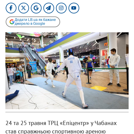
Додати LB.ua як бажане
джерело в Google
24 та 25 травня ТРЦ «Епіцентр» у Чабанах
став справжньою спортивною ареною