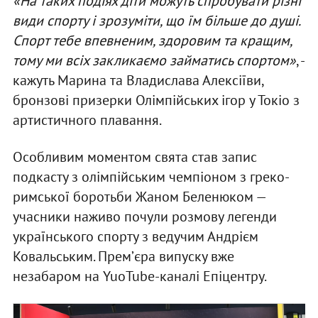
«На таких подіях діти можуть спробувати різні
види спорту і зрозуміти, що їм більше до душі.
Спорт тебе впевненим, здоровим та кращим,
тому ми всіх закликаємо займатись спортом»
, -
кажуть Марина та Владислава Алексіїви,
бронзові призерки Олімпійських ігор у Токіо з
артистичного плавання.
Особливим моментом свята став запис
подкасту з олімпійським чемпіоном з греко-
римської боротьби Жаном Беленюком —
учасники наживо почули розмову легенди
українського спорту з ведучим Андрієм
Ковальським. Премʼєра випуску вже
незабаром на YuoTube-каналі Епіцентру.