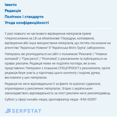
Івенти
Редакція
Політики і стандарти
Угода конфіденційності
У разі повного чи часткового відтворення матеріалів пряме
гіперпосилання на LB.ua обов'язкове! Передрук, копіювання,
відтворення або інше використання матеріалів, що містять посилання на
агентство "Українськi Новини" й "Українська Фото Група", заборонено.
Матеріали, які розміщуються на сайті з позначкою "Реклама" / "Новини
компаній" / "Пресреліз" / "Promoted", є рекламними та публікуються на
правах реклами. Редакція може не поділяти погляди, які в них
представлені. Матеріали з плашкою СПЕЦПРОЄКТ є рекламними, проте
редакція бере участь у підготовці цього контенту і поділяє думки,
висловлені у цих матеріалах.
Редакція не несе відповідальності за факти та оціночні судження,
оприлюднені у рекламних матеріалах. Згідно з українським
законодавством, відповідальність за зміст реклами несе рекламодавець.
Cуб'єкт у сфері онлайн-медіа; ідентифікатор медіа - R40-05097