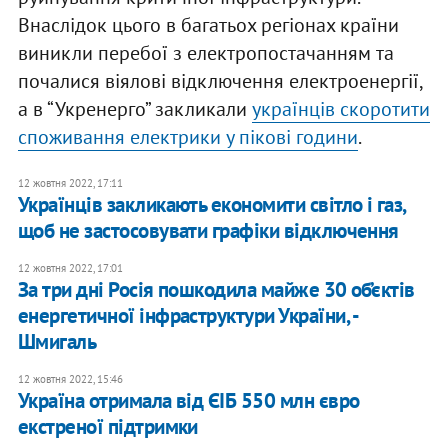
Внаслідок цього в багатьох регіонах країни
виникли перебої з електропостачанням та
почалися віялові відключення електроенергії,
а в “Укренерго” закликали
українців скоротити
споживання електрики у пікові години
.
12 жовтня 2022, 17:11
Українців закликають економити світло і газ,
щоб не застосовувати графіки відключення
12 жовтня 2022, 17:01
За три дні Росія пошкодила майже 30 об’єктів
енергетичної інфраструктури України, -
Шмигаль
12 жовтня 2022, 15:46
Україна отримала від ЄІБ 550 млн євро
екстреної підтримки