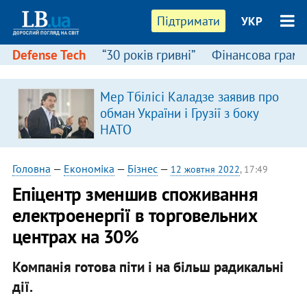
Підтримати
УКР
Defense Tech
“30 років гривні”
Фінансова грамо
:
Мер Тбілісі Каладзе заявив про
обман України і Грузії з боку
НАТО
Головна
—
Економіка
—
Бізнес
—
12 жовтня 2022
, 17:49
Епіцентр зменшив споживання
електроенергії в торговельних
центрах на 30%
Компанія готова піти і на більш радикальні
дії.