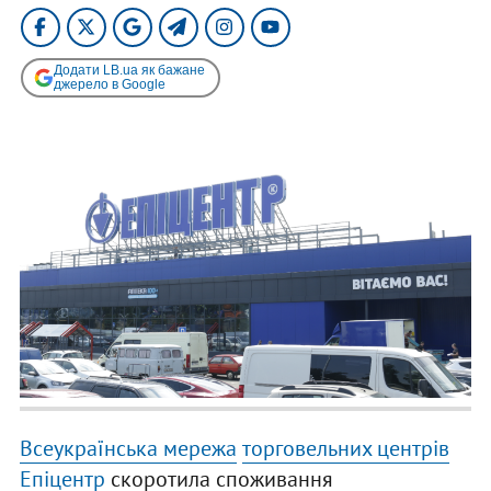
Додати LB.ua як бажане
джерело в Google
Всеукраїнська мережа
торговельних центрів
Епіцентр
скоротила споживання