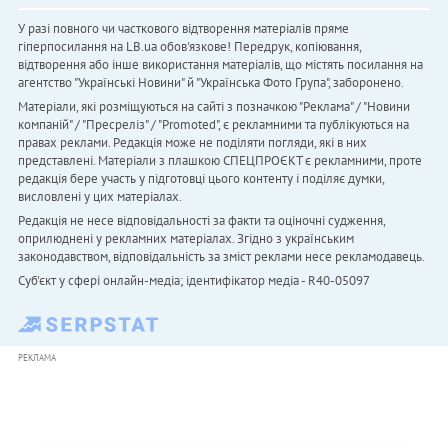
У разі повного чи часткового відтворення матеріалів пряме
гіперпосилання на LB.ua обов'язкове! Передрук, копіювання,
відтворення або інше використання матеріалів, що містять посилання на
агентство "Українськi Новини" й "Українська Фото Група", заборонено.
Матеріали, які розміщуються на сайті з позначкою "Реклама" / "Новини
компаній" / "Пресреліз" / "Promoted", є рекламними та публікуються на
правах реклами. Редакція може не поділяти погляди, які в них
представлені. Матеріали з плашкою СПЕЦПРОЄКТ є рекламними, проте
редакція бере участь у підготовці цього контенту і поділяє думки,
висловлені у цих матеріалах.
Редакція не несе відповідальності за факти та оціночні судження,
оприлюднені у рекламних матеріалах. Згідно з українським
законодавством, відповідальність за зміст реклами несе рекламодавець.
Cуб'єкт у сфері онлайн-медіа; ідентифікатор медіа - R40-05097
РЕКЛАМА