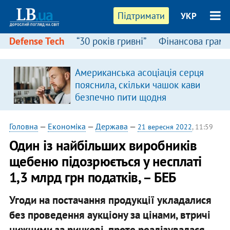
Підтримати
УКР
Defense Tech
“30 років гривні”
Фінансова грамо
Американська асоціація серця
пояснила, скільки чашок кави
безпечно пити щодня
Головна
—
Економіка
—
Держава
—
21 вересня 2022
, 11:59
Один із найбільших виробників
щебеню підозрюється у несплаті
1,3 млрд грн податків, – БЕБ
Угоди на постачання продукції укладалися
без проведення аукціону за цінами, втричі
нижчими за ринкові, проте реалізувалася