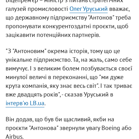
Віцепрем’єр – міністр з питань стратегічних
галузей промисловості
Олег Уруський
вважає,
що державному підприємству "Антонов" треба
пропонувати конкурентоздатні проєкти, щоб
зацікавити потенційних партнерів.
"З "Антоновим" окрема історія, тому що це
унікальне підприємство. Та, на жаль, само себе
вимучує. І з великим болем позбувається своєї
минулої величі в переконанні, що "ми дуже
крута компанія, яку знає весь світ". І так триває
вже двадцять років", - сказав Уруський в
інтерв'ю LB.ua
.
Він додав, що був би щасливий, якби на
проєкти "Антонова" звернули увагу Boeing або
Airbus.