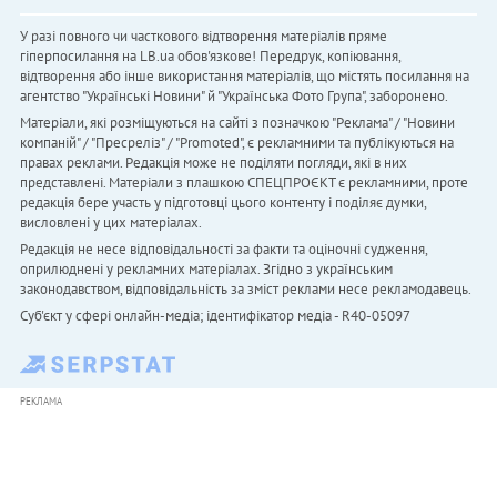
У разі повного чи часткового відтворення матеріалів пряме
гіперпосилання на LB.ua обов'язкове! Передрук, копіювання,
відтворення або інше використання матеріалів, що містять посилання на
агентство "Українськi Новини" й "Українська Фото Група", заборонено.
Матеріали, які розміщуються на сайті з позначкою "Реклама" / "Новини
компаній" / "Пресреліз" / "Promoted", є рекламними та публікуються на
правах реклами. Редакція може не поділяти погляди, які в них
представлені. Матеріали з плашкою СПЕЦПРОЄКТ є рекламними, проте
редакція бере участь у підготовці цього контенту і поділяє думки,
висловлені у цих матеріалах.
Редакція не несе відповідальності за факти та оціночні судження,
оприлюднені у рекламних матеріалах. Згідно з українським
законодавством, відповідальність за зміст реклами несе рекламодавець.
Cуб'єкт у сфері онлайн-медіа; ідентифікатор медіа - R40-05097
РЕКЛАМА