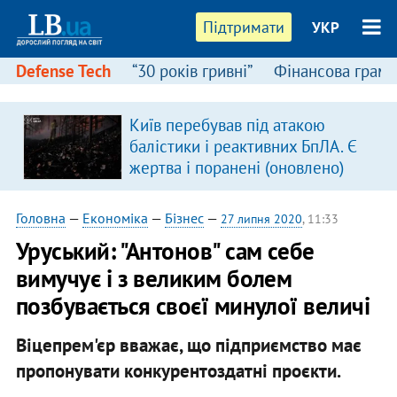
Підтримати
УКР
Defense Tech
“30 років гривні”
Фінансова грамо
Київ перебував під атакою
балістики і реактивних БпЛА. Є
жертва і поранені (оновлено)
Головна
—
Економіка
—
Бізнес
—
27 липня 2020
, 11:33
Уруський: "Антонов" сам себе
вимучує і з великим болем
позбувається своєї минулої величі
Віцепрем'єр вважає, що підприємство має
пропонувати конкурентоздатні проєкти.