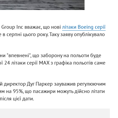
s Group Inc вважає, що нові
літаки Boeing серії
 в серпні цього року. Таку заяву опублікувало
ни "впевнені", що заборону на польоти буде
ї 24 літаки серії МАХ з графіка польотів саме
ий директор Дуг Паркер зауважив регулюючим
м на 95%, що пасажири можуть дійсно літати
ісля цієї дати.