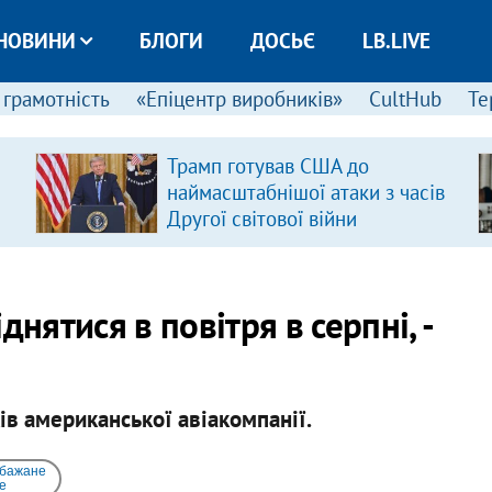
НОВИНИ
БЛОГИ
ДОСЬЄ
LB.LIVE
 грамотність
«Епіцентр виробників»
CultHub
Те
Трамп готував США до
наймасштабнішої атаки з часів
Другої світової війни
нятися в повітря в серпні, -
ів американської авіакомпанії.
 бажане
e