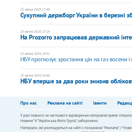
25 квітня 2019, 17:40
Сукупний держборг України в березні з
25 квітня 2019, 17:14
На Prozorro запрацював державний інте
25 квітня 2019, 14:52
НБУ прогнозує зростання цін на газ восени і
25 квітня 2019, 14:46
НБУ вперше за два роки знизив обліков
Про нас
Реклама на сайті
Івенти
Редакц
У разі повного чи часткового відтворення матеріалів пряме гіперпо
Новини" й "Українська Фото Група", заборонено.
Матеріали, які розміщуються на сайті з позначкою "Реклама" / "Нови