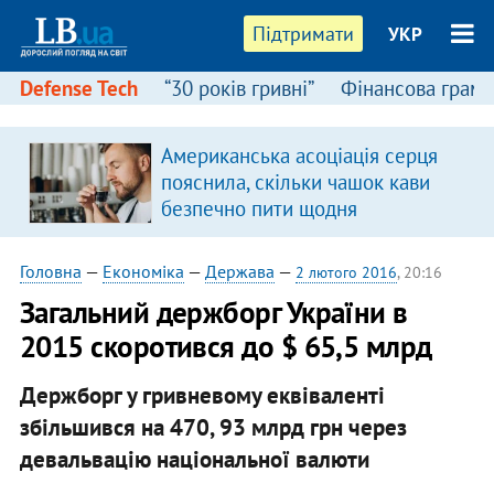
Підтримати
УКР
Defense Tech
“30 років гривні”
Фінансова грамо
Американська асоціація серця
пояснила, скільки чашок кави
безпечно пити щодня
Головна
—
Економіка
—
Держава
—
2 лютого 2016
, 20:16
Загальний держборг України в
2015 скоротився до $ 65,5 млрд
Держборг у гривневому еквіваленті
збільшився на 470, 93 млрд грн через
девальвацію національної валюти