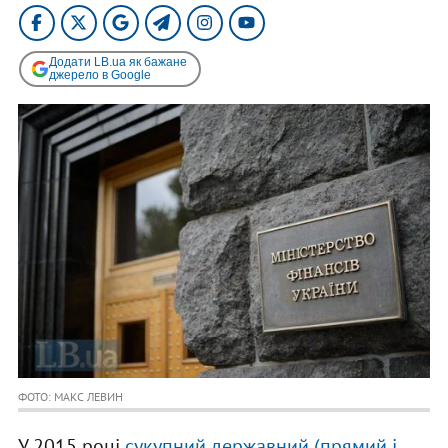
Додати LB.ua як бажане
джерело в Google
ФОТО: МАКС ЛЕВИН
У 2015 році
сукупний державний (прямий і