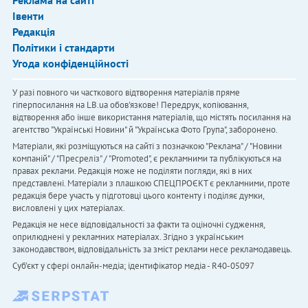
Реклама на сайті
Івенти
Редакція
Політики і стандарти
Угода конфіденційності
У разі повного чи часткового відтворення матеріалів пряме
гіперпосилання на LB.ua обов'язкове! Передрук, копіювання,
відтворення або інше використання матеріалів, що містять посилання на
агентство "Українськi Новини" й "Українська Фото Група", заборонено.
Матеріали, які розміщуються на сайті з позначкою "Реклама" / "Новини
компаній" / "Пресреліз" / "Promoted", є рекламними та публікуються на
правах реклами. Редакція може не поділяти погляди, які в них
представлені. Матеріали з плашкою СПЕЦПРОЄКТ є рекламними, проте
редакція бере участь у підготовці цього контенту і поділяє думки,
висловлені у цих матеріалах.
Редакція не несе відповідальності за факти та оціночні судження,
оприлюднені у рекламних матеріалах. Згідно з українським
законодавством, відповідальність за зміст реклами несе рекламодавець.
Cуб'єкт у сфері онлайн-медіа; ідентифікатор медіа - R40-05097