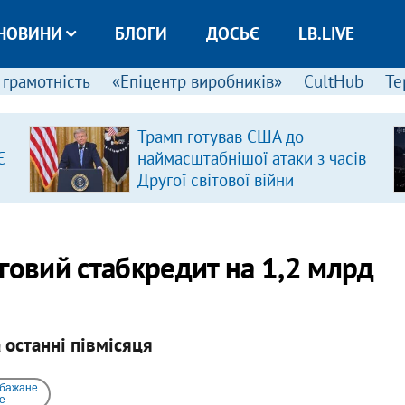
НОВИНИ
БЛОГИ
ДОСЬЄ
LB.LIVE
 грамотність
«Епіцентр виробників»
CultHub
Те
Трамп готував США до
Є
наймасштабнішої атаки з часів
Другої світової війни
говий стабкредит на 1,2 млрд
 останні півмісяця
 бажане
e