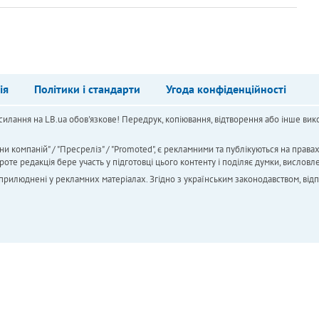
ія
Політики і стандарти
Угода конфіденційності
силання на LB.ua обов'язкове! Передрук, копіювання, відтворення або інше вико
ни компаній" / "Пресреліз" / "Promoted", є рекламними та публікуються на права
 редакція бере участь у підготовці цього контенту і поділяє думки, висловле
 оприлюднені у рекламних матеріалах. Згідно з українським законодавством, від