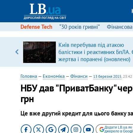
Defense Tech
“30 років гривні”
Фінансова
вив про
Київ перебував під атакою
боку
балістики і реактивних БпЛА. 
жертва і поранені (оновлено)
Головна
—
Економіка
—
Фінанси
—
13 березня 2015
, 23:42
НБУ дав "ПриватБанку" чер
грн
Це вже другий кредит для цього банку за
Додати LB.ua як
джерело в Googl