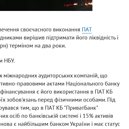
печення своєчасного виконання
ПАТ
дниками вирішив підтримати його ліквідність і
грн) терміном на два роки.
и НБУ.
их міжнародних аудиторських компаній, що
ативно-правовими актами Національного банку
ефінансування є його використання в ПАТ КБ
їх зобов'язань перед фізичними особами. Під
рувався тим, що в ПАТ КБ "ПриватБанк"
их осіб по банківській системі і 15% активів
анова є найбільшим банком України і має статус