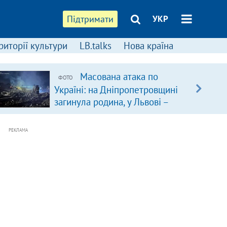
Підтримати
УКР
риторії культури
LB.talks
Нова країна
Масована атака по
ФОТО
Україні: на Дніпропетровщині
загинула родина, у Львові –
удар по багатоповерхівках
(доповнюється)
РЕКЛАМА