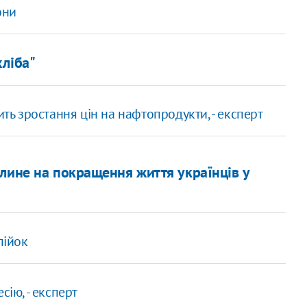
они
хліба"
 зростання цін на нафтопродукти, - експерт
лине на покращення життя українців у
пійок
сію, - експерт