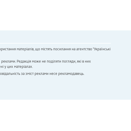
ристання матеріалів, що містять посилання на агентство "Українськi
х реклами. Редакція може не поділяти погляди, які в них
ні у цих матеріалах.
повідальність за зміст реклами несе рекламодавець.