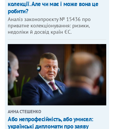
колекції. Але чи має і може вона це
робити?
Аналіз законопроєкту № 15436 про
приватне колекціонування: ризики,
недоліки й досвід країн ЄС.
АННА СТЕШЕНКО
Або непрофесійність, або умисел:
українські дипломати про заяву