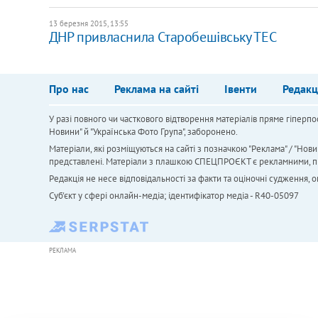
13 березня 2015, 13:55
ДНР привласнила Старобешівську ТЕС
Про нас
Реклама на сайті
Івенти
Редакц
У разі повного чи часткового відтворення матеріалів пряме гіперпо
Новини" й "Українська Фото Група", заборонено.
Матеріали, які розміщуються на сайті з позначкою "Реклама" / "Нови
представлені. Матеріали з плашкою СПЕЦПРОЄКТ є рекламними, проте
Редакція не несе відповідальності за факти та оціночні судження,
Cуб'єкт у сфері онлайн-медіа; ідентифікатор медіа - R40-05097
РЕКЛАМА