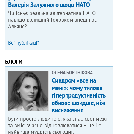
Валерія Залужного щодо НАТО
Чи існує реальна альтернатива НАТО і
навіщо колишній Головком знецінює
Альянс?
Всі публікації
БЛОГИ
ОЛЕНА БОРТНІКОВА
Синдром «все на
мені»: чому тилова
гіперпродуктивність
вбиває швидше, ніж
виснаження
Бути просто людиною, яка знає свої межі
та вміє вчасно відновлюватися – це і є
найвища мудрість сьогодні.