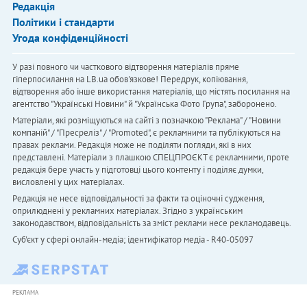
Редакція
Політики і стандарти
Угода конфіденційності
У разі повного чи часткового відтворення матеріалів пряме
гіперпосилання на LB.ua обов'язкове! Передрук, копіювання,
відтворення або інше використання матеріалів, що містять посилання на
агентство "Українськi Новини" й "Українська Фото Група", заборонено.
Матеріали, які розміщуються на сайті з позначкою "Реклама" / "Новини
компаній" / "Пресреліз" / "Promoted", є рекламними та публікуються на
правах реклами. Редакція може не поділяти погляди, які в них
представлені. Матеріали з плашкою СПЕЦПРОЄКТ є рекламними, проте
редакція бере участь у підготовці цього контенту і поділяє думки,
висловлені у цих матеріалах.
Редакція не несе відповідальності за факти та оціночні судження,
оприлюднені у рекламних матеріалах. Згідно з українським
законодавством, відповідальність за зміст реклами несе рекламодавець.
Cуб'єкт у сфері онлайн-медіа; ідентифікатор медіа - R40-05097
РЕКЛАМА