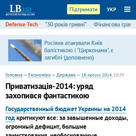
Підтримати
УКР
Defense Tech
“30 років гривні”
Фінансова грамо
:
Росіяни атакували Київ
балістикою і "Цирконами", є
загиблі (доповнено)
Головна
—
Економіка
—
Держава
—
18 лютого 2014
, 10:39
Приватизація-2014: уряд
захопився фантастикою
Государственный бюджет
Украины на 2014
год
критикуют все: за завышенные доходы,
огромный дефицит, большие
заимствования, необоснованные