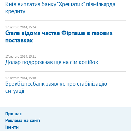
Київ виплатив банку "Хрещатик" півмільярда
кредиту
17 лютого 2014, 15:34
Стала відома частка Фірташа в газових
поставках
17 лютого 2014, 15:11
Долар подорожчав ще на сім копійок
17 лютого 2014, 15:10
Брокбізнесбанк заявляє про стабілізацію
ситуації
Про нас
Реклама на сайті
Івенти