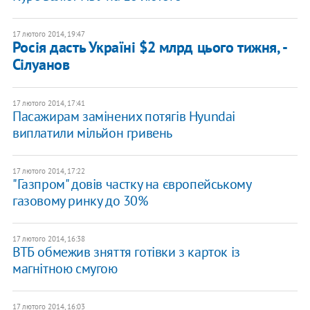
17 лютого 2014, 19:47
Росія дасть Україні $2 млрд цього тижня, -
Сілуанов
17 лютого 2014, 17:41
Пасажирам замінених потягів Hyundai
виплатили мільйон гривень
17 лютого 2014, 17:22
"Газпром" довів частку на європейському
газовому ринку до 30%
17 лютого 2014, 16:38
ВТБ обмежив зняття готівки з карток із
магнітною смугою
17 лютого 2014, 16:03