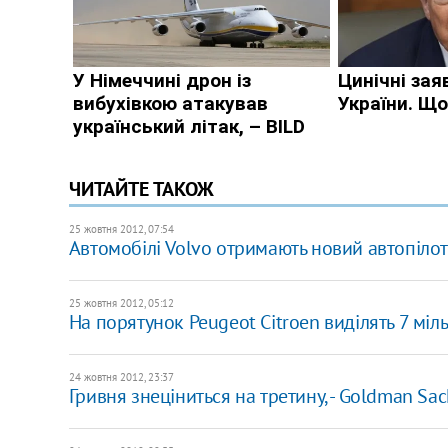
ЧИТАЙТЕ ТАКОЖ
25 жовтня 2012, 07:54
Автомобілі Volvo отримають новий автопілот
25 жовтня 2012, 05:12
На порятунок Peugeot Citroen виділять 7 міл
24 жовтня 2012, 23:37
Гривня знеціниться на третину, - Goldman Sac