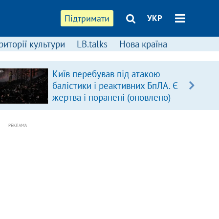
Підтримати
УКР
риторії культури
LB.talks
Нова країна
Київ перебував під атакою
балістики і реактивних БпЛА. Є
жертва і поранені (оновлено)
РЕКЛАМА