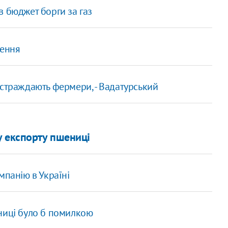
в бюджет борги за газ
лення
страждають фермери, - Вадатурський
у експорту пшениці
мпанію в Україні
ниці було б помилкою