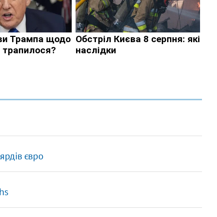
ьярдів євро
hs