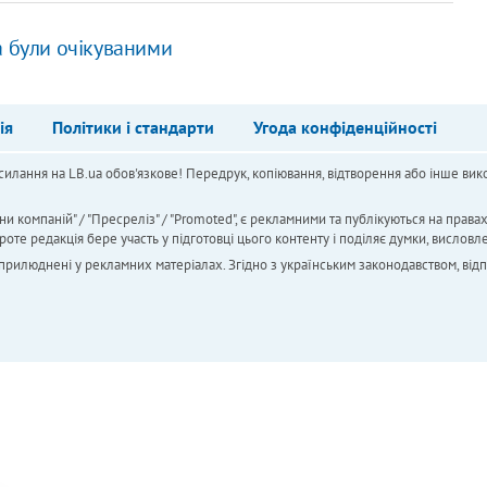
а були очікуваними
ія
Політики і стандарти
Угода конфіденційності
силання на LB.ua обов'язкове! Передрук, копіювання, відтворення або інше вико
ни компаній" / "Пресреліз" / "Promoted", є рекламними та публікуються на права
 редакція бере участь у підготовці цього контенту і поділяє думки, висловле
 оприлюднені у рекламних матеріалах. Згідно з українським законодавством, від