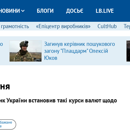
НОВИНИ
БЛОГИ
ДОСЬЄ
LB.LIVE
 грамотність
«Епіцентр виробників»
CultHub
Те
ро
Загинув керівник пошукового
загону "Плацдарм" Олексій
Юков
тня
нк України встановив такі курси валют щодо
 бажане
e