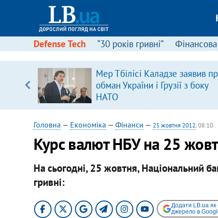
Defense Tech
“30 років гривні”
Фінансова
щодо
Мер Тбілісі Каладзе заявив п
 у
обман України і Грузії з боку
ої ходи
НАТО
Головна
—
Економіка
—
Фінанси
—
25 жовтня 2012
, 08:10
Курс валют НБУ на 25 жов
На сьогодні, 25 жовтня, Національний ба
гривні:
Додати LB.ua як
джерело в Googl