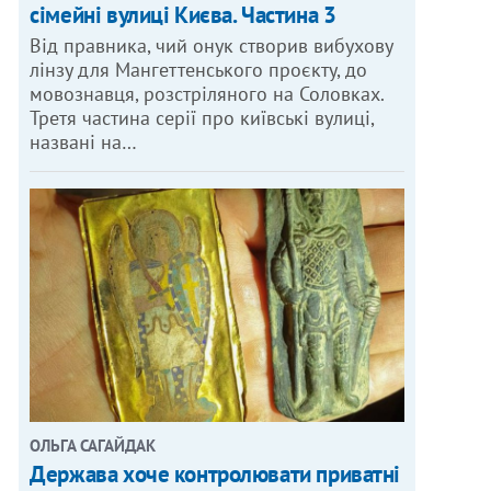
сімейні вулиці Києва. Частина 3
Від правника, чий онук створив вибухову
лінзу для Мангеттенського проєкту, до
мовознавця, розстріляного на Соловках.
Третя частина серії про київські вулиці,
названі на…
ОЛЬГА САГАЙДАК
Держава хоче контролювати приватні