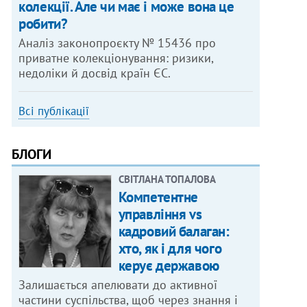
колекції. Але чи має і може вона це
робити?
Аналіз законопроєкту № 15436 про
приватне колекціонування: ризики,
недоліки й досвід країн ЄС.
Всі публікації
БЛОГИ
СВІТЛАНА ТОПАЛОВА
Компетентне
управління vs
кадровий балаган:
хто, як і для чого
керує державою
Залишається апелювати до активної
частини суспільства, щоб через знання і