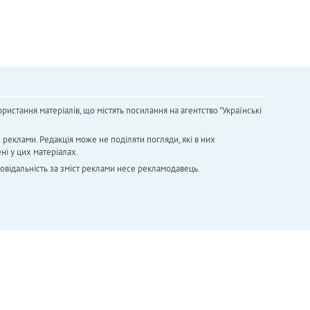
ристання матеріалів, що містять посилання на агентство "Українськi
х реклами. Редакція може не поділяти погляди, які в них
ні у цих матеріалах.
повідальність за зміст реклами несе рекламодавець.