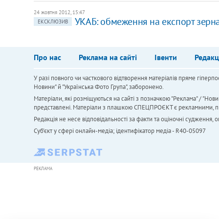
24 жовтня 2012, 15:47
УКАБ: обмеження на експорт зерн
ЕКСКЛЮЗИВ
Про нас
Реклама на сайті
Івенти
Редакц
У разі повного чи часткового відтворення матеріалів пряме гіперпо
Новини" й "Українська Фото Група", заборонено.
Матеріали, які розміщуються на сайті з позначкою "Реклама" / "Нови
представлені. Матеріали з плашкою СПЕЦПРОЄКТ є рекламними, проте
Редакція не несе відповідальності за факти та оціночні судження,
Cуб'єкт у сфері онлайн-медіа; ідентифікатор медіа - R40-05097
РЕКЛАМА