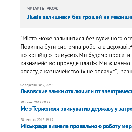
ЧИТАЙТЕ ТАКОЖ
Львів залишився без грошей на медицину
"Місто може залишитися без вуличного осв
Повинна бути системна робота в державі. А
по копійці отримуємо. Ми будемо просити 
казначейство проведе платіж. Ми ж маємо
оплату, а казначейство їх не оплачує", - за
02 березня 2012, 00:42
Львовские замки отключили от электричес
20 липня 2012, 00:23
Мер Тернополя звинуватив державу у затр
20 вересня 2012, 19:15
Міськрада визнала провальною роботу мер