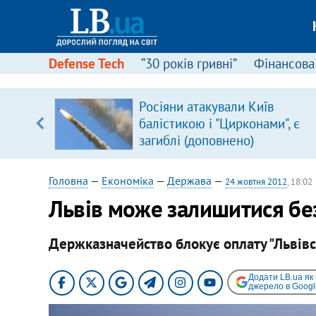
Defense Tech
“30 років гривні”
Фінансова
серця
Росіяни атакували Київ
 кави
балістикою і "Цирконами", є
загиблі (доповнено)
Головна
—
Економіка
—
Держава
—
24 жовтня 2012
, 18:02
Львів може залишитися без
Держказначейство блокує оплату "Львівсв
Додати LB.ua як
джерело в Googl