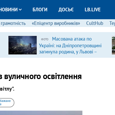
НОВИНИ
БЛОГИ
ДОСЬЄ
LB.LIVE
 грамотність
«Епіцентр виробників»
CultHub
Те
Масована атака по
ФОТО
Україні: на Дніпропетровщині
загинула родина, у Львові –
удар по багатоповерхівках
(доповнюється)
 вуличного освітлення
ітлу".
 бажане
e