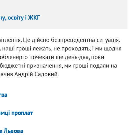
, освіту і ЖКГ
ітлення. Це дійсно безпрецедентна ситуація.
 наші гроші лежать, не проходять, і ми щодня
обленерго почекати ще день-два, поки
 бюджетні призначення, ми гроші подали на
значив Андрій Садовий.
тва
имці проплат
а Львова