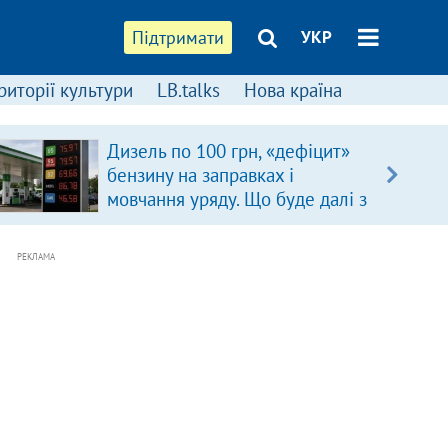
Підтримати
УКР
риторії культури
LB.talks
Нова країна
Дизель по 100 грн, «дефіцит»
бензину на заправках і
мовчання уряду. Що буде далі з
цінами на пальне?
РЕКЛАМА