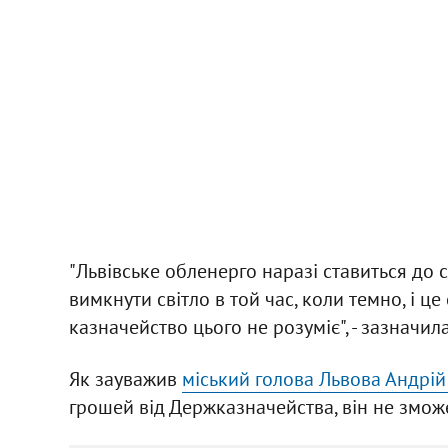
"Львівське обленерго наразі ставиться до 
вимкнути світло в той час, коли темно, і це
казначейство цього не розуміє", - зазначи
Як зауважив
міський голова Львова Андрі
грошей від Держказначейства, він не зможе