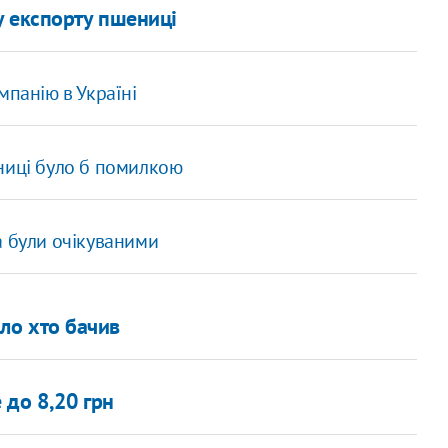
у експорту пшениці
мпанію в Україні
ниці було б помилкою
а були очікуваними
ало хто бачив
 до 8,20 грн