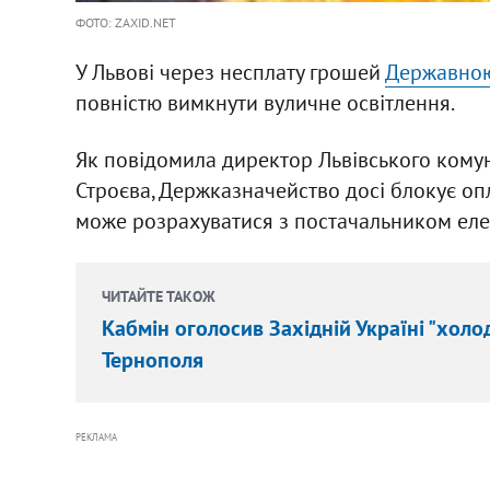
ФОТО: ZAXID.NET
У Львові через несплату грошей
Державною
повністю вимкнути вуличне освітлення.
Як повідомила директор Львівського комун
Строєва, Держказначейство досі блокує опл
може розрахуватися з постачальником елек
ЧИТАЙТЕ ТАКОЖ
Кабмін оголосив Західній Україні "холод
Тернополя
РЕКЛАМА