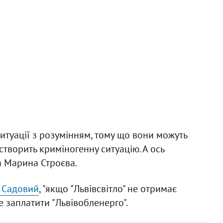
ситуації з розумінням, тому що вони можуть
 створить криміногенну ситуацію. А ось
ла Марина Строєва.
й Садовий
, "якщо "Львівсвітло" не отримає
 заплатити "Львівобленерго".