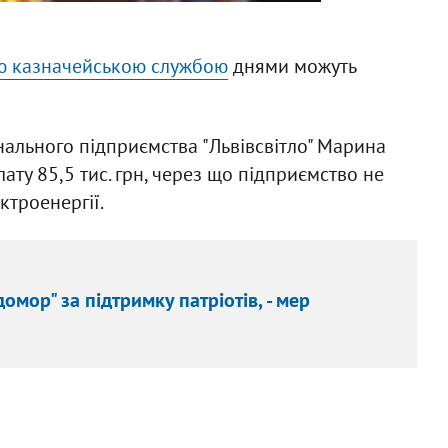
 казначейською службою
днями можуть
ального підприємства "Львівсвітло" Марина
ату 85,5 тис. грн, через що підприємство не
троенергії.
омор" за підтримку патріотів, - мер