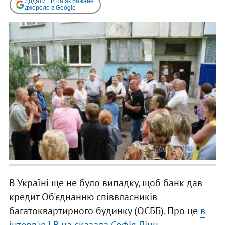
Додати LB.ua як бажане
джерело в Google
В Україні ще не було випадку, щоб банк дав
кредит Об'єднанню співвласників
багатоквартирного будинку (ОСББ). Про це
в