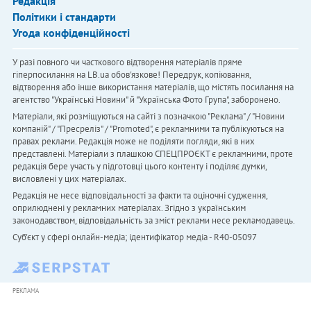
Редакція
Політики і стандарти
Угода конфіденційності
У разі повного чи часткового відтворення матеріалів пряме
гіперпосилання на LB.ua обов'язкове! Передрук, копіювання,
відтворення або інше використання матеріалів, що містять посилання на
агентство "Українськi Новини" й "Українська Фото Група", заборонено.
Матеріали, які розміщуються на сайті з позначкою "Реклама" / "Новини
компаній" / "Пресреліз" / "Promoted", є рекламними та публікуються на
правах реклами. Редакція може не поділяти погляди, які в них
представлені. Матеріали з плашкою СПЕЦПРОЄКТ є рекламними, проте
редакція бере участь у підготовці цього контенту і поділяє думки,
висловлені у цих матеріалах.
Редакція не несе відповідальності за факти та оціночні судження,
оприлюднені у рекламних матеріалах. Згідно з українським
законодавством, відповідальність за зміст реклами несе рекламодавець.
Cуб'єкт у сфері онлайн-медіа; ідентифікатор медіа - R40-05097
РЕКЛАМА