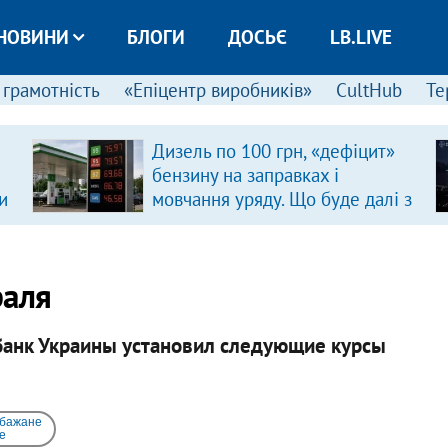
НОВИНИ
БЛОГИ
ДОСЬЄ
LB.LIVE
 грамотність
«Епіцентр виробників»
CultHub
Те
Дизель по 100 грн, «дефіцит»
бензину на заправках і
и
мовчання уряду. Що буде далі з
цінами на пальне?
раля
банк Украины установил следующие курсы
 бажане
e