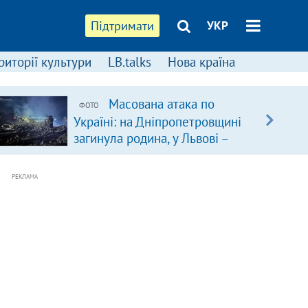
Підтримати
УКР
риторії культури
LB.talks
Нова країна
Масована атака по
ФОТО
Україні: на Дніпропетровщині
загинула родина, у Львові –
удар по багатоповерхівках
(доповнюється)
РЕКЛАМА