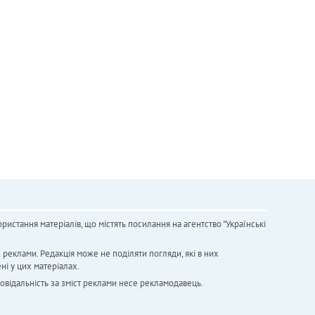
ристання матеріалів, що містять посилання на агентство "Українськi
х реклами. Редакція може не поділяти погляди, які в них
ні у цих матеріалах.
повідальність за зміст реклами несе рекламодавець.