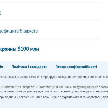
%
 дефицита бюджета
Украины $100 млн
ія
Політики і стандарти
Угода конфіденційності
силання на LB.ua обов'язкове! Передрук, копіювання, відтворення або інше вико
ни компаній" / "Пресреліз" / "Promoted", є рекламними та публікуються на права
 редакція бере участь у підготовці цього контенту і поділяє думки, висловле
 оприлюднені у рекламних матеріалах. Згідно з українським законодавством, від