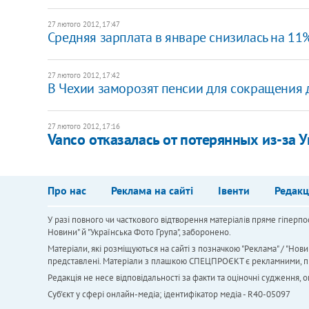
27 лютого 2012, 17:47
Средняя зарплата в январе снизилась на 11
27 лютого 2012, 17:42
В Чехии заморозят пенсии для сокращения
27 лютого 2012, 17:16
Vanco отказалась от потерянных из-за 
Про нас
Реклама на сайті
Івенти
Редакц
У разі повного чи часткового відтворення матеріалів пряме гіперпо
Новини" й "Українська Фото Група", заборонено.
Матеріали, які розміщуються на сайті з позначкою "Реклама" / "Нови
представлені. Матеріали з плашкою СПЕЦПРОЄКТ є рекламними, проте
Редакція не несе відповідальності за факти та оціночні судження,
Cуб'єкт у сфері онлайн-медіа; ідентифікатор медіа - R40-05097