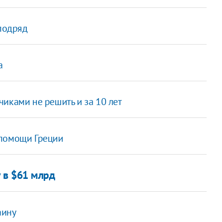
 подряд
а
иками не решить и за 10 лет
 помощи Греции
 в $61 млрд
аину