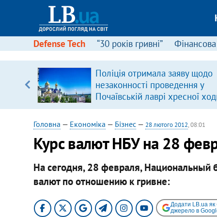
Defense Tech
“30 років гривні”
Фінансова
ою
Поліція отримала заяву щодо
пЛА. Є
незаконності проведення у
лено)
Почаївській лаврі хресної ход
Головна
—
Економіка
—
Бізнес
—
28 лютого 2012
, 08:01
​Курс валют НБУ на 28 фев
На сегодня, 28 февраля, Национальный 
валют по отношению к гривне:
Додати LB.ua як
джерело в Googl