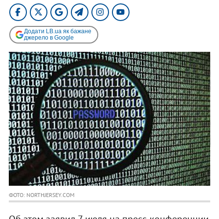
Додати LB.ua як бажане
джерело в Google
ФОТО: NORTHJERSEY.COM