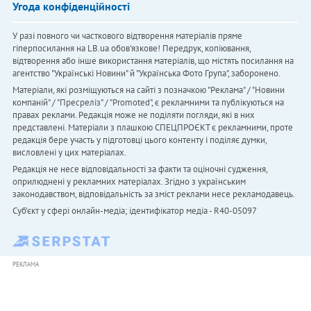
Угода конфіденційності
У разі повного чи часткового відтворення матеріалів пряме
гіперпосилання на LB.ua обов'язкове! Передрук, копіювання,
відтворення або інше використання матеріалів, що містять посилання на
агентство "Українськi Новини" й "Українська Фото Група", заборонено.
Матеріали, які розміщуються на сайті з позначкою "Реклама" / "Новини
компаній" / "Пресреліз" / "Promoted", є рекламними та публікуються на
правах реклами. Редакція може не поділяти погляди, які в них
представлені. Матеріали з плашкою СПЕЦПРОЄКТ є рекламними, проте
редакція бере участь у підготовці цього контенту і поділяє думки,
висловлені у цих матеріалах.
Редакція не несе відповідальності за факти та оціночні судження,
оприлюднені у рекламних матеріалах. Згідно з українським
законодавством, відповідальність за зміст реклами несе рекламодавець.
Cуб'єкт у сфері онлайн-медіа; ідентифікатор медіа - R40-05097
РЕКЛАМА