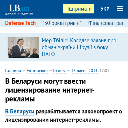
Підтримати
УКР
Defense Tech
“30 років гривні”
Фінансова грамо
Мер Тбілісі Каладзе заявив про
обман України і Грузії з боку
НАТО
Головна
—
Економіка
—
Бізнес
—
13 липня 2011
, 17:01
В Беларуси могут ввести
лицензирование интернет-
рекламы
В Беларуси
разрабатывается законопроект о
лицензировании интернет-рекламы.