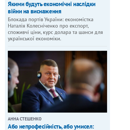
Якими будуть економічні наслідки
війни на виснаження
Блокада портів України: економістка
Наталія Колесніченко про експорт,
споживчі ціни, курс долара та шанси для
української економіки.
АННА СТЕШЕНКО
Або непрофесійність, або умисел: