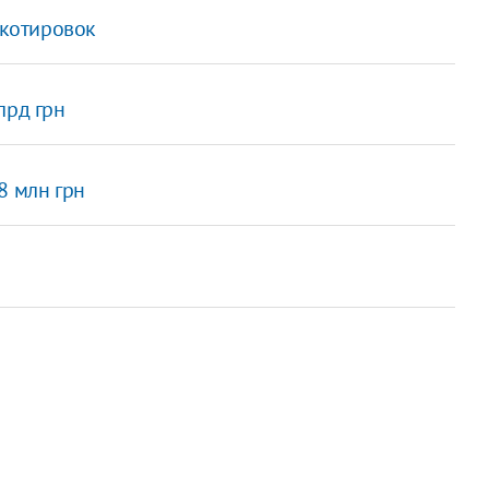
котировок
лрд грн
8 млн грн