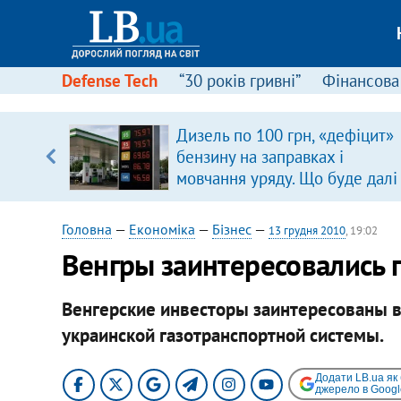
Defense Tech
“30 років гривні”
Фінансова
серця
Дизель по 100 грн, «дефіцит»
 кави
бензину на заправках і
мовчання уряду. Що буде далі
цінами на пальне?
Головна
—
Економіка
—
Бізнес
—
13 грудня 2010
, 19:02
Венгры заинтересовались
Венгерские инвесторы заинтересованы 
украинской газотранспортной системы.
Додати LB.ua як
джерело в Googl