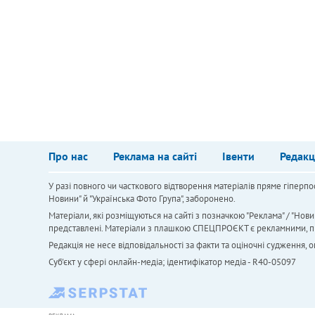
Про нас
Реклама на сайті
Івенти
Редакц
У разі повного чи часткового відтворення матеріалів пряме гіперпо
Новини" й "Українська Фото Група", заборонено.
Матеріали, які розміщуються на сайті з позначкою "Реклама" / "Нови
представлені. Матеріали з плашкою СПЕЦПРОЄКТ є рекламними, проте
Редакція не несе відповідальності за факти та оціночні судження,
Cуб'єкт у сфері онлайн-медіа; ідентифікатор медіа - R40-05097