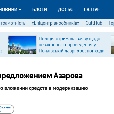
НОВИНИ
БЛОГИ
ДОСЬЄ
LB.LIVE
 грамотність
«Епіцентр виробників»
CultHub
Те
Поліція отримала заяву щодо
незаконності проведення у
 з
Почаївській лаврі хресної ходи
 предложением Азарова
во вложении средств в модернизацию
 бажане
e