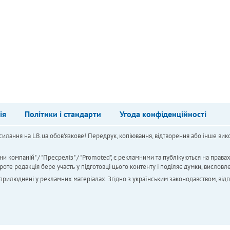
ія
Політики і стандарти
Угода конфіденційності
силання на LB.ua обов'язкове! Передрук, копіювання, відтворення або інше вико
ни компаній" / "Пресреліз" / "Promoted", є рекламними та публікуються на права
 редакція бере участь у підготовці цього контенту і поділяє думки, висловле
 оприлюднені у рекламних матеріалах. Згідно з українським законодавством, від