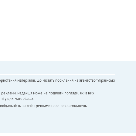
ристання матеріалів, що містять посилання на агентство "Українськi
х реклами. Редакція може не поділяти погляди, які в них
ні у цих матеріалах.
повідальність за зміст реклами несе рекламодавець.