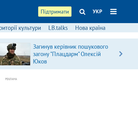
Підтримати
УКР
риторії культури
LB.talks
Нова країна
Загинув керівник пошукового
загону "Плацдарм" Олексій
Юков
РЕКЛАМА