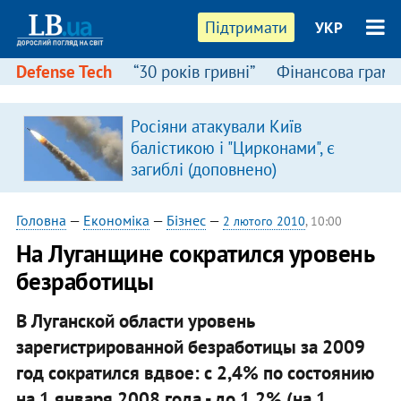
Підтримати
УКР
Defense Tech
“30 років гривні”
Фінансова грамо
Росіяни атакували Київ
балістикою і "Цирконами", є
загиблі (доповнено)
Головна
—
Економіка
—
Бізнес
—
2 лютого 2010
, 10:00
На Луганщине сократился уровень
безработицы
В Луганской области уровень
зарегистрированной безработицы за 2009
год сократился вдвое: с 2,4% по состоянию
на 1 января 2008 года - до 1,2% (на 1