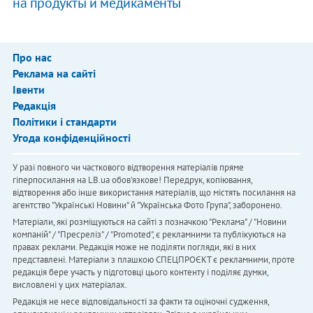
на продукты и медикаменты
Про нас
Реклама на сайті
Івенти
Редакція
Політики і стандарти
Угода конфіденційності
У разі повного чи часткового відтворення матеріалів пряме
гіперпосилання на LB.ua обов'язкове! Передрук, копіювання,
відтворення або інше використання матеріалів, що містять посилання на
агентство "Українськi Новини" й "Українська Фото Група", заборонено.
Матеріали, які розміщуються на сайті з позначкою "Реклама" / "Новини
компаній" / "Пресреліз" / "Promoted", є рекламними та публікуються на
правах реклами. Редакція може не поділяти погляди, які в них
представлені. Матеріали з плашкою СПЕЦПРОЄКТ є рекламними, проте
редакція бере участь у підготовці цього контенту і поділяє думки,
висловлені у цих матеріалах.
Редакція не несе відповідальності за факти та оціночні судження,