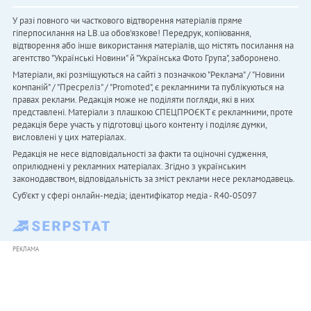
У разі повного чи часткового відтворення матеріалів пряме
гіперпосилання на LB.ua обов'язкове! Передрук, копіювання,
відтворення або інше використання матеріалів, що містять посилання на
агентство "Українськi Новини" й "Українська Фото Група", заборонено.
Матеріали, які розміщуються на сайті з позначкою "Реклама" / "Новини
компаній" / "Пресреліз" / "Promoted", є рекламними та публікуються на
правах реклами. Редакція може не поділяти погляди, які в них
представлені. Матеріали з плашкою СПЕЦПРОЄКТ є рекламними, проте
редакція бере участь у підготовці цього контенту і поділяє думки,
висловлені у цих матеріалах.
Редакція не несе відповідальності за факти та оціночні судження,
оприлюднені у рекламних матеріалах. Згідно з українським
законодавством, відповідальність за зміст реклами несе рекламодавець.
Cуб'єкт у сфері онлайн-медіа; ідентифікатор медіа - R40-05097
РЕКЛАМА