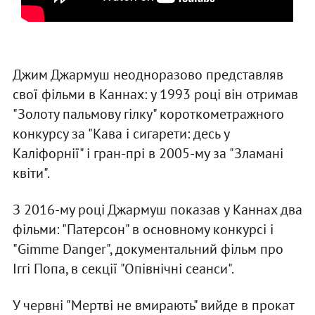
Джим Джармуш неодноразово представляв
свої фільми в Каннах: у 1993 році він отримав
"Золоту пальмову гілку" короткометражного
конкурсу за "Кава і сигарети: десь у
Каліфорнії" і гран-прі в 2005-му за "Зламані
квіти".
З 2016-му році Джармуш показав у Каннах два
фільми: "Патерсон" в основному конкурсі і
"Gimme Danger", документальний фільм про
Іггі Попа, в секції "Опівнічні сеанси".
У червні "Мертві не вмирають" вийде в прокат