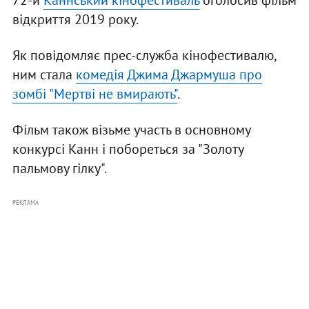
72-й
Каннський кінофестиваль
оголосив фільм
відкриття 2019 року.
Як повідомляє прес-служба кінофестивалю,
ним стала
комедія Джима Джармуша про
зомбі "Мертві не вмирають"
.
Фільм також візьме участь в основному
конкурсі Канн і побореться за "Золоту
пальмову гілку".
РЕКЛАМА