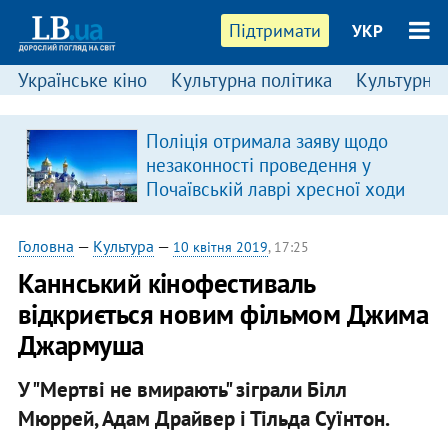
Підтримати
УКР
Українське кіно
Культурна політика
Культурні і
Поліція отримала заяву щодо
незаконності проведення у
Почаївській лаврі хресної ходи
Головна
—
Культура
—
10 квітня 2019
, 17:25
Каннський кінофестиваль
відкриється новим фільмом Джима
Джармуша
У "Мертві не вмирають" зіграли Білл
Мюррей, Адам Драйвер і Тільда Суїнтон.