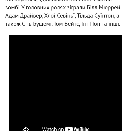
зомбі. У головних ролях зіграли Білл Мюррей,
Адам Драйвер, Хлої Севіньї, Тільда Суїнтон, а
також Стів Бушемі, Том Вейтс, Іггі Поп та інші.