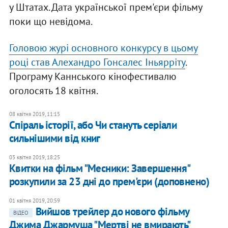
у Штатах. Дата української прем'єри фільму
поки що невідома.
Головою журі основного конкурсу в цьому
році став Алехандро Гонсалес Іньярріту
.
Програму Каннського кінофестивалю
оголосять 18 квітня.
08 квітня 2019, 11:15
Спіраль історії, або Чи стануть серіали
сильнішими від книг
03 квітня 2019, 18:25
Квитки на фільм "Месники: Завершення"
розкупили за 23 дні до прем'єри (доповнено)
01 квітня 2019, 20:59
Вийшов трейлер до нового фільму
ВІДЕО
Джима Джармуша "Мертві не вмирають"