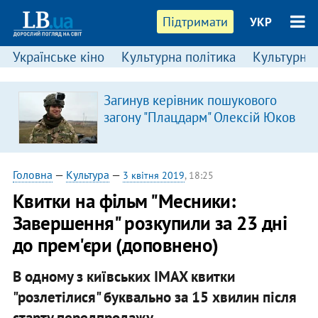
Підтримати
УКР
Українське кіно
Культурна політика
Культурні і
Загинув керівник пошукового
загону "Плацдарм" Олексій Юков
Головна
—
Культура
—
3 квітня 2019
, 18:25
Квитки на фільм "Месники:
Завершення" розкупили за 23 дні
до прем'єри (доповнено)
В одному з київських IMAX квитки
"розлетілися" буквально за 15 хвилин після
старту передпродажу.