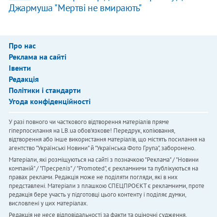
Джармуша "Мертві не вмирають"
Про нас
Реклама на сайті
Івенти
Редакція
Політики і стандарти
Угода конфіденційності
У разі повного чи часткового відтворення матеріалів пряме
гіперпосилання на LB.ua обов'язкове! Передрук, копіювання,
відтворення або інше використання матеріалів, що містять посилання на
агентство "Українськi Новини" й "Українська Фото Група", заборонено.
Матеріали, які розміщуються на сайті з позначкою "Реклама" / "Новини
компаній" / "Пресреліз" / "Promoted", є рекламними та публікуються на
правах реклами. Редакція може не поділяти погляди, які в них
представлені. Матеріали з плашкою СПЕЦПРОЄКТ є рекламними, проте
редакція бере участь у підготовці цього контенту і поділяє думки,
висловлені у цих матеріалах.
Редакція не несе відповідальності за факти та оціночні судження,