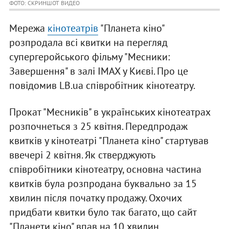
ФОТО: СКРИНШОТ ВИДЕО
Мережа
кінотеатрів
"Планета кіно"
розпродала всі квитки на перегляд
супергеройського фільму "Месники:
Завершення" в залі IMAX у Києві. Про це
повідомив LB.ua співробітник кінотеатру.
Прокат "Месників" в українських кінотеатрах
розпочнеться з 25 квітня. Передпродаж
квитків у кінотеатрі "Планета кіно" стартував
ввечері 2 квітня. Як стверджують
співробітники кінотеатру, основна частина
квитків була розпродана буквально за 15
хвилин після початку продажу. Охочих
придбати квитки було так багато, що сайт
"Планети кіно" впав на 10 хвилин.