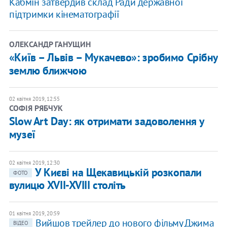
Кабмін затвердив склад Ради державної
підтримки кінематографії
ОЛЕКСАНДР ГАНУЩИН
«Київ – Львів – Мукачево»: зробимо Срібну
землю ближчою
02 квітня 2019, 12:55
СОФІЯ РЯБЧУК
Slow Art Day: як отримати задоволення у
музеї
02 квітня 2019, 12:30
У Києві на Щекавицькій розкопали
ФОТО
вулицю XVII-XVIII століть
01 квітня 2019, 20:59
Вийшов трейлер до нового фільму Джима
ВІДЕО