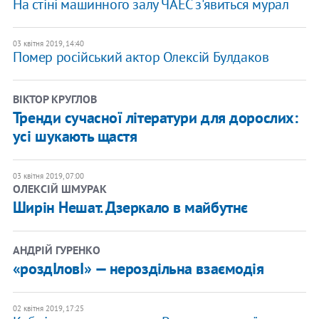
На стіні машинного залу ЧАЕС з'явиться мурал
03 квітня 2019, 14:40
Помер російський актор Олексій Булдаков
ВІКТОР КРУГЛОВ
Тренди сучасної літератури для дорослих:
усі шукають щастя
03 квітня 2019, 07:00
ОЛЕКСІЙ ШМУРАК
Ширін Нешат. Дзеркало в майбутнє
АНДРІЙ ГУРЕНКО
«роздІловІ» — нероздільна взаємодія
02 квітня 2019, 17:25