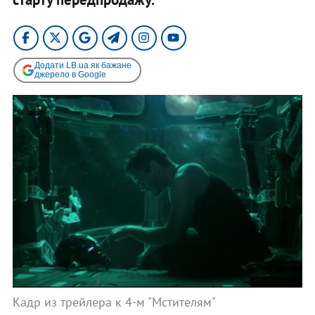
Додати LB.ua як бажане
джерело в Google
Кадр из трейлера к 4-м "Мстителям"