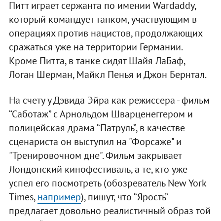
Питт играет сержанта по имении Wardaddy,
который командует танком, участвующим в
операциях против нацистов, продолжающих
сражаться уже на территории Германии.
Кроме Питта, в танке сидят Шайя ЛаБаф,
Логан Шерман, Майкл Пенья и Джон Бернтал.
На счету у Дэвида Эйра как режиссера - фильм
“Саботаж” с Арнольдом Шварценеггером и
полицейская драма “Патруль”, в качестве
сценариста он выступил на "Форсаже" и
"Тренировочном дне". Фильм закрывает
Лондонский кинофестиваль, а те, кто уже
успел его посмотреть (обозреватель New York
Times,
например
), пишут, что “Ярость”
предлагает довольно реалистичный образ той