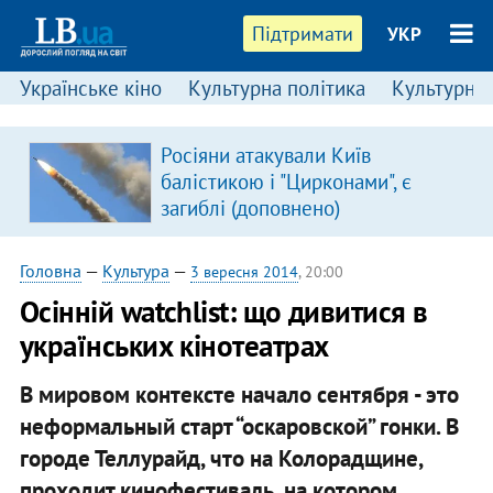
Підтримати
УКР
Українське кіно
Культурна політика
Культурні і
:
Росіяни атакували Київ
балістикою і "Цирконами", є
загиблі (доповнено)
Головна
—
Культура
—
3 вересня 2014
, 20:00
Осінній watchlist: що дивитися в
українських кінотеатрах
В мировом контексте начало сентября - это
неформальный старт “оскаровской” гонки. В
городе Теллурайд, что на Колорадщине,
проходит кинофестиваль, на котором