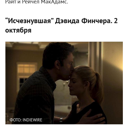
Райт и Рейчел МакАдамс.
“Исчезнувшая” Дэвида Финчера. 2
октября
ФОТО: INDIEWIRE