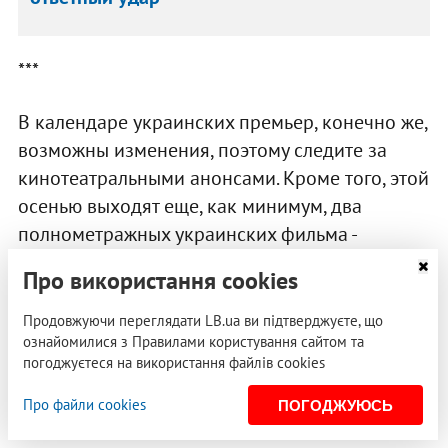
***
В календаре украинских премьер, конечно же,
возможны изменения, поэтому следите за
кинотеатральными анонсами. Кроме того, этой
осенью выходят еще, как минимум, два
полнометражных украинских фильма -
“Поводырь”
Олеся Санина
и “Такие красивые
Про використання cookies
люди” Дмитрия Моисеева. Не забываем и о
кинофестивале “Молодость”, который, как
Продовжуючи переглядати LB.ua ви підтверджуєте, що
ознайомилися з Правилами користування сайтом та
обычно, привезет какие-нибудь фестивальные
погоджуєтеся на використання файлів cookies
вкусности в конце октября.
Про файли cookies
ПОГОДЖУЮСЬ
Watch films and carry on.