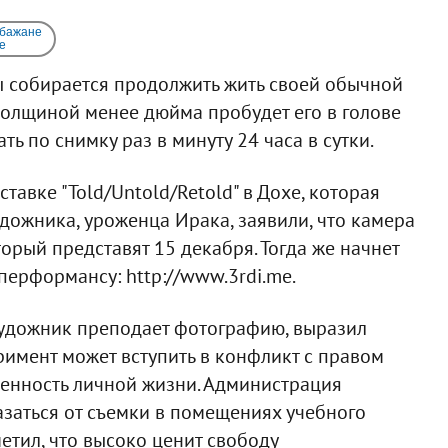
 бажане
e
ы собирается продолжить жить своей обычной
толщиной менее дюйма пробудет его в голове
ть по снимку раз в минуту 24 часа в сутки.
тавке "Told/Untold/Retold" в Дохе, которая
дожника, уроженца Ирака, заявили, что камера
торый представят 15 декабря. Тогда же начнет
перформансу: http://www.3rdi.me.
художник преподает фотографию, выразил
еримент может вступить в конфликт с правом
венность личной жизни. Администрация
азаться от съемки в помещениях учебного
етил, что высоко ценит свободу