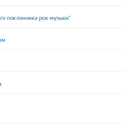
ого поклонника рок-музыки"
ом
а