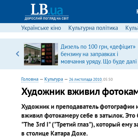
Українське кіно
Культурна політика
Культ
вив про
Дизель по 100 грн, «дефіцит»
боку
бензину на заправках і
мовчання уряду. Що буде далі
цінами на пальне?
Головна
—
Культура
—
26 листопада 2010
, 05:50
Художник вживил фотокаме
Художник и преподаватель фотографии и
вживил фотокамеру себе в затылок. Это
"The 3rd I" ("Третий глаз"), который ему
в столице Катара Дохе.