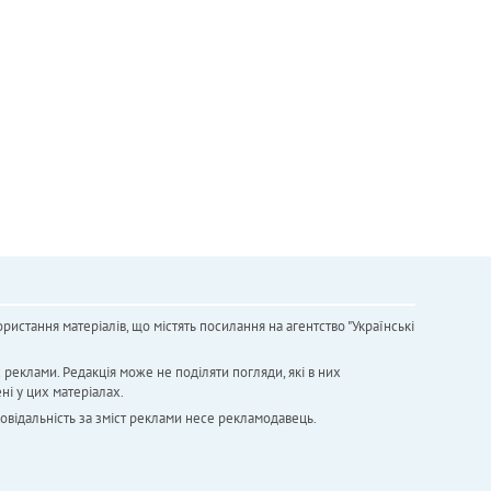
ристання матеріалів, що містять посилання на агентство "Українськi
х реклами. Редакція може не поділяти погляди, які в них
ні у цих матеріалах.
повідальність за зміст реклами несе рекламодавець.