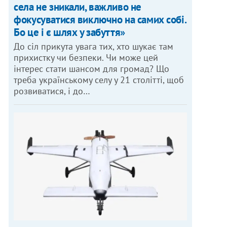
села не зникали, важливо не
фокусуватися виключно на самих собі.
Бо це і є шлях у забуття»
До сіл прикута увага тих, хто шукає там
прихистку чи безпеки. Чи може цей
інтерес стати шансом для громад? Що
треба українському селу у 21 столітті, щоб
розвиватися, і до…