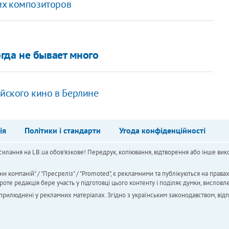
их композиторов
гда не бывает много
ийского кино в Берлине
ія
Політики і стандарти
Угода конфіденційності
силання на LB.ua обов'язкове! Передрук, копіювання, відтворення або інше вико
ни компаній" / "Пресреліз" / "Promoted", є рекламними та публікуються на права
 редакція бере участь у підготовці цього контенту і поділяє думки, висловле
 оприлюднені у рекламних матеріалах. Згідно з українським законодавством, від