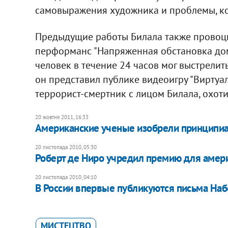
самовыражения художника и проблемы, ко
Предыдущие работы Билала также провоци
перформанс "Напряженная обстановка дома
человек в течение 24 часов мог выстрелить
он представил публике видеоигру "Виртуальн
террорист-смертник с лицом Билала, охо
20 жовтня 2011, 16:33
Американские ученые изобрели принципи
20 листопада 2010, 05:30
Роберт де Ниро учредил премию для амер
20 листопада 2010, 04:10
В России впервые публикуются письма Наб
МИСТЕЦТВО