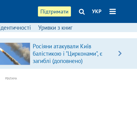
Підтримати
УКР
ідентичності
Уривки з книг
Росіяни атакували Київ
балістикою і "Цирконами", є
загиблі (доповнено)
РЕКЛАМА