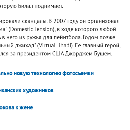
торую Билал поднимает.
ровали скандалы. В 2007 году он организовал
" (Domestic Tension), в ходе которого любой
 в него из ружья для пейнтбола. Годом позже
ый джихад" (Virtual Jihadi). Ее главный герой,
тился за президентом США Джорджем Бушем.
ально новую технологию фотосъемки
иканских художников
окова к жене