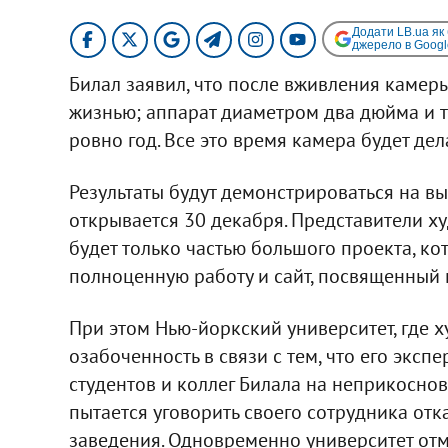
Додати LB.ua як
джерело в Googl
Билал заявил, что после вживления камер
жизнью; аппарат диаметром два дюйма и 
ровно год. Все это время камера будет дела
Результаты будут демонстрироваться на выс
открывается 30 декабря. Представители ху
будет только частью большого проекта, ко
полноценную работу и сайт, посвященный 
При этом Нью-йоркский университет, где 
озабоченность в связи с тем, что его эксп
студентов и коллег Билала на неприкосно
пытается уговорить своего сотрудника отк
заведения. Одновременно университет отм