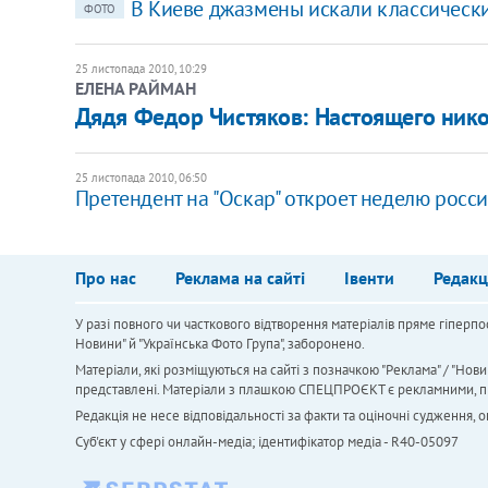
В Киеве джазмены искали классическ
ФОТО
25 листопада 2010, 10:29
ЕЛЕНА РАЙМАН
Дядя Федор Чистяков: Настоящего нико
25 листопада 2010, 06:50
Претендент на "Оскар" откроет неделю росс
Про нас
Реклама на сайті
Івенти
Редакц
У разі повного чи часткового відтворення матеріалів пряме гіперпо
Новини" й "Українська Фото Група", заборонено.
Матеріали, які розміщуються на сайті з позначкою "Реклама" / "Нови
представлені. Матеріали з плашкою СПЕЦПРОЄКТ є рекламними, проте
Редакція не несе відповідальності за факти та оціночні судження,
Cуб'єкт у сфері онлайн-медіа; ідентифікатор медіа - R40-05097