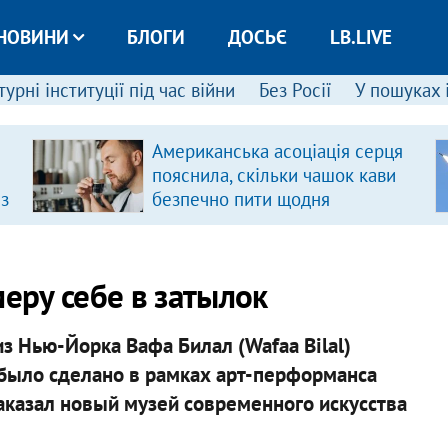
НОВИНИ
БЛОГИ
ДОСЬЄ
LB.LIVE
урні інституції під час війни
Без Росії
У пошуках 
Американська асоціація серця
пояснила, скільки чашок кави
 з
безпечно пити щодня
ру себе в затылок
з Нью-Йорка Вафа Билал (Wafaa Bilal)
 было сделано в рамках арт-перформанса
 заказал новый музей современного искусства