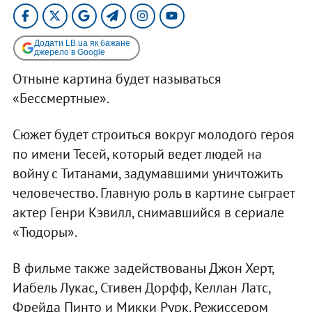
Додати LB.ua як бажане
джерело в Google
Отныне картина будет называться
«Бессмертные».
Сюжет будет строиться вокруг молодого героя
по имени Тесей, который ведет людей на
войну с Титанами, задумавшими уничтожить
человечество. Главную роль в картине сыграет
актер Генри Кэвилл, снимавшийся в сериале
«Тюдоры».
В фильме также задействованы Джон Херт,
Иабель Лукас, Стивен Дорфф, Келлан Латс,
Фрейда Пинто и Микки Рурк. Режиссером