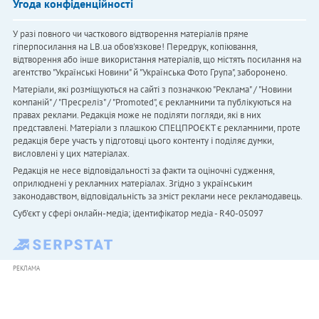
Угода конфіденційності
У разі повного чи часткового відтворення матеріалів пряме
гіперпосилання на LB.ua обов'язкове! Передрук, копіювання,
відтворення або інше використання матеріалів, що містять посилання на
агентство "Українськi Новини" й "Українська Фото Група", заборонено.
Матеріали, які розміщуються на сайті з позначкою "Реклама" / "Новини
компаній" / "Пресреліз" / "Promoted", є рекламними та публікуються на
правах реклами. Редакція може не поділяти погляди, які в них
представлені. Матеріали з плашкою СПЕЦПРОЄКТ є рекламними, проте
редакція бере участь у підготовці цього контенту і поділяє думки,
висловлені у цих матеріалах.
Редакція не несе відповідальності за факти та оціночні судження,
оприлюднені у рекламних матеріалах. Згідно з українським
законодавством, відповідальність за зміст реклами несе рекламодавець.
Cуб'єкт у сфері онлайн-медіа; ідентифікатор медіа - R40-05097
РЕКЛАМА