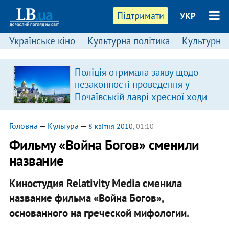
Підтримати
УКР
Українське кіно
Культурна політика
Культурні і
:
Поліція отримала заяву щодо
незаконності проведення у
Почаївській лаврі хресної ходи
Головна
—
Культура
—
8 квітня 2010
, 01:10
Фильму «Война Богов» сменили
название
Киностудия Relativity Media сменила
название фильма «Война Богов»,
основанного на греческой мифологии.