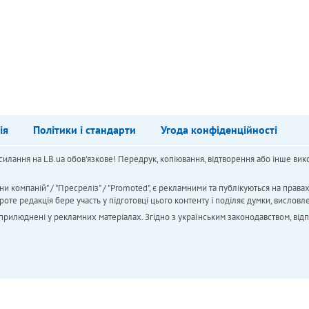
ія
Політики і стандарти
Угода конфіденційності
силання на LB.ua обов'язкове! Передрук, копіювання, відтворення або інше вико
ни компаній" / "Пресреліз" / "Promoted", є рекламними та публікуються на права
 редакція бере участь у підготовці цього контенту і поділяє думки, висловле
 оприлюднені у рекламних матеріалах. Згідно з українським законодавством, від