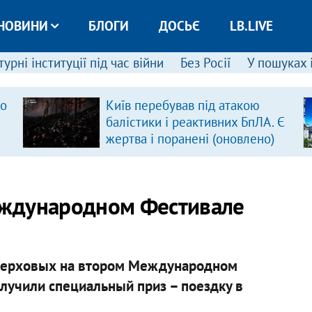
НОВИНИ
БЛОГИ
ДОСЬЄ
LB.LIVE
урні інституції під час війни
Без Росії
У пошуках 
ро
Київ перебував під атакою
балістики і реактивних БпЛА. Є
жертва і поранені (оновлено)
еждународном Фестивале
 Верховых на втором Международном
лучили специальный приз – поездку в