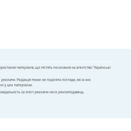
ристання матеріалів, що містять посилання на агентство "Українськi
х реклами. Редакція може не поділяти погляди, які в них
ні у цих матеріалах.
повідальність за зміст реклами несе рекламодавець.