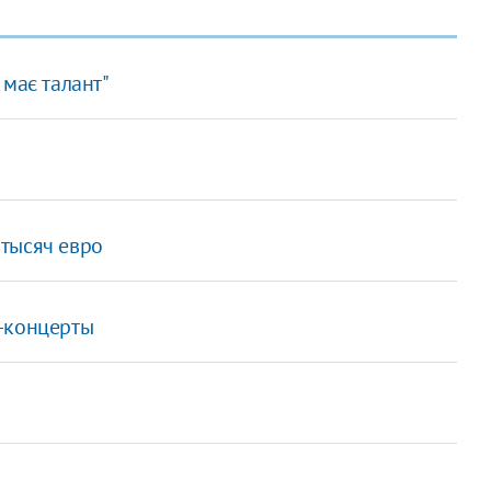
 має талант"
тысяч евро
-концерты