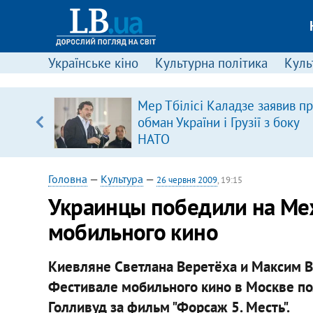
Українське кіно
Культурна політика
Культ
ового
Мер Тбілісі Каладзе заявив п
ій
обман України і Грузії з боку
НАТО
Головна
—
Культура
—
26 червня 2009
, 19:15
Украинцы победили на М
мобильного кино
Киевляне Светлана Веретёха и Максим
Фестивале мобильного кино в Москве по
Голливуд за фильм "Форсаж 5. Месть".