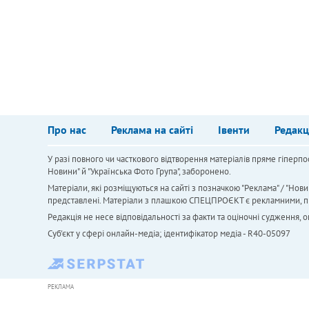
Про нас
Реклама на сайті
Івенти
Редакц
У разі повного чи часткового відтворення матеріалів пряме гіперпо
Новини" й "Українська Фото Група", заборонено.
Матеріали, які розміщуються на сайті з позначкою "Реклама" / "Нови
представлені. Матеріали з плашкою СПЕЦПРОЄКТ є рекламними, проте
Редакція не несе відповідальності за факти та оціночні судження,
Cуб'єкт у сфері онлайн-медіа; ідентифікатор медіа - R40-05097
РЕКЛАМА