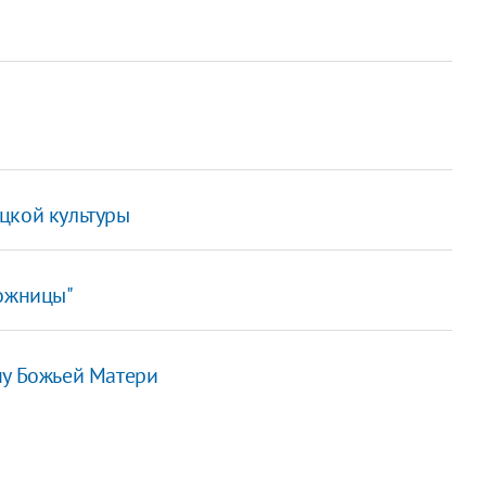
цкой культуры
ложницы"
ну Божьей Матери