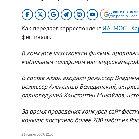
Додати LB.ua як
джерело в Googl
Как передает корреспондент
ИА "МОСТ-Ха
фестиваля.
В конкурсе участвовали фильмы продолжит
мобильным телефоном или видеокамерой
В состав жюри входили режиссер Владимир
режиссер Александр Велединский, актриса
радиоведущий Константин Михайлов, исто
За время проведения конкурса сайт фести
конкурс поступило более 700 работ из Рос
21 травня 2009, 12:00