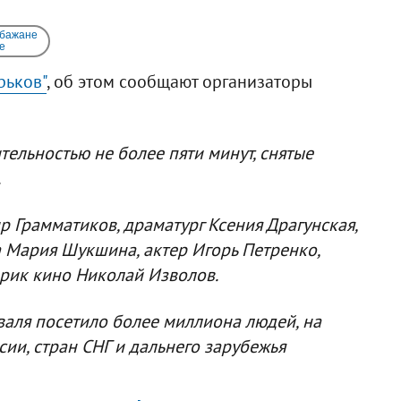
 бажане
e
рьков"
, об этом сообщают организаторы
ельностью не более пяти минут, снятые
.
 Грамматиков, драматург Ксения Драгунская,
 Мария Шукшина, актер Игорь Петренко,
рик кино Николай Изволов.
валя посетило более миллиона людей, на
сии, стран СНГ и дальнего зарубежья