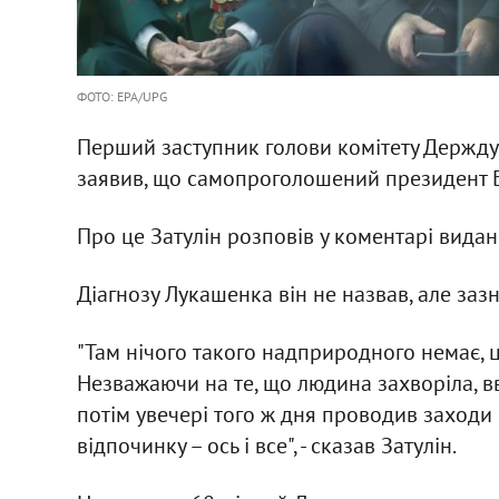
ФОТО: EPA/UPG
Перший заступник голови комітету Держдум
заявив, що самопроголошений президент 
Про це Затулін розповів у коментарі вида
Діагнозу Лукашенка він не назвав, але зазна
"Там нічого такого надприродного немає, ц
Незважаючи на те, що людина захворіла, в
потім увечері того ж дня проводив заходи 
відпочинку – ось і все", - сказав Затулін.