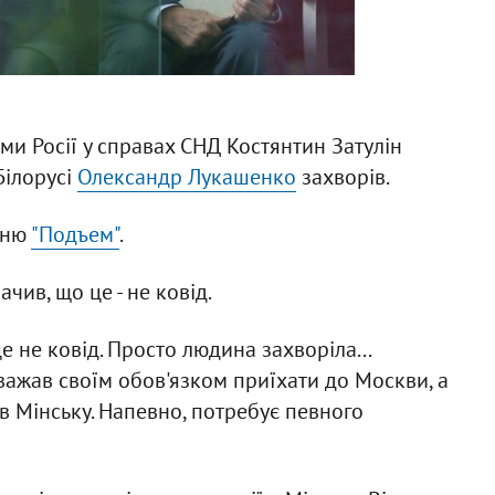
и Росії у справах СНД Костянтин Затулін
Білорусі
Олександр Лукашенко
захворів.
нню
"Подъем"
.
чив, що це - не ковід.
е не ковід. Просто людина захворіла...
важав своїм обов'язком приїхати до Москви, а
в Мінську. Напевно, потребує певного