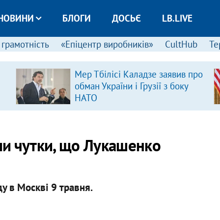
НОВИНИ
БЛОГИ
ДОСЬЄ
LB.LIVE
 грамотність
«Епіцентр виробників»
CultHub
Те
Мер Тбілісі Каладзе заявив про
обман України і Грузії з боку
НАТО
и чутки, що Лукашенко
ду в Москві 9 травня.