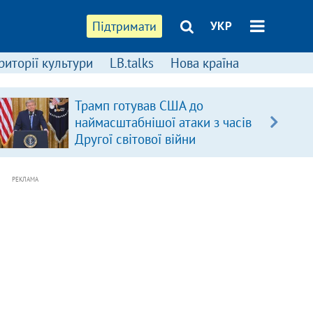
Підтримати
УКР
риторії культури
LB.talks
Нова країна
Трамп готував США до
наймасштабнішої атаки з часів
Другої світової війни
РЕКЛАМА