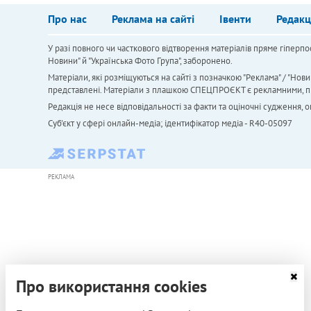
Про нас
Реклама на сайті
Івенти
Редакц
У разі повного чи часткового відтворення матеріалів пряме гіперпо
Новини" й "Українська Фото Група", заборонено.
Матеріали, які розміщуються на сайті з позначкою "Реклама" / "Нови
представлені. Матеріали з плашкою СПЕЦПРОЄКТ є рекламними, проте
Редакція не несе відповідальності за факти та оціночні судження,
Cуб'єкт у сфері онлайн-медіа; ідентифікатор медіа - R40-05097
РЕКЛАМА
Про використання cookies