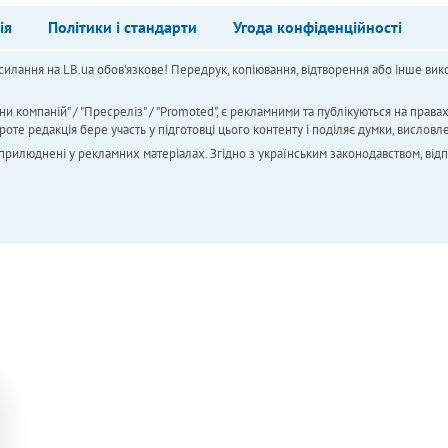
ія
Політики і стандарти
Угода конфіденційності
силання на LB.ua обов'язкове! Передрук, копіювання, відтворення або інше вико
ни компаній" / "Пресреліз" / "Promoted", є рекламними та публікуються на права
 редакція бере участь у підготовці цього контенту і поділяє думки, висловле
 оприлюднені у рекламних матеріалах. Згідно з українським законодавством, від