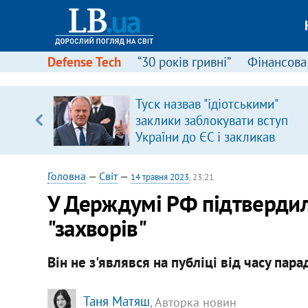
Defense Tech
“30 років гривні”
Фінансова
серця
Туск назвав "ідіотськими"
 кави
заклики заблокувати вступ
України до ЄС і закликав
припинити антиукраїнську
риторику
Головна
—
Світ
—
14 травня 2023
, 23:21
У Держдумі РФ підтвердил
"захворів"
Він не з'являвся на публіці від часу пара
Таня Матяш
, Авторка новин