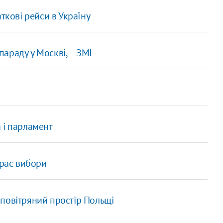
ткові рейси в Україну
параду у Москві, − ЗМІ
 і парламент
грає вибори
у повітряний простір Польщі