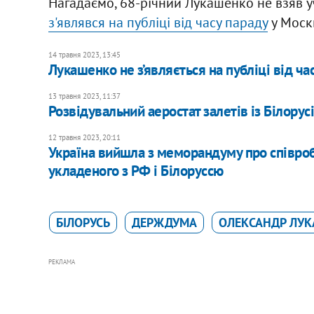
Нагадаємо, 68-річний Лукашенко не взяв уч
з'являвся на публіці від часу параду
у Москв
14 травня 2023, 13:45
Лукашенко не з’являється на публіці від час
13 травня 2023, 11:37
Розвідувальний аеростат залетів із Білорус
12 травня 2023, 20:11
Україна вийшла з меморандуму про співроб
укладеного з РФ і Білоруссю
БІЛОРУСЬ
ДЕРЖДУМА
ОЛЕКСАНДР ЛУ
РЕКЛАМА