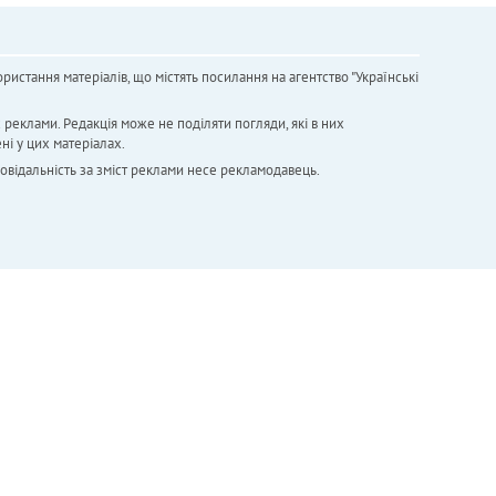
ристання матеріалів, що містять посилання на агентство "Українськi
х реклами. Редакція може не поділяти погляди, які в них
ні у цих матеріалах.
повідальність за зміст реклами несе рекламодавець.