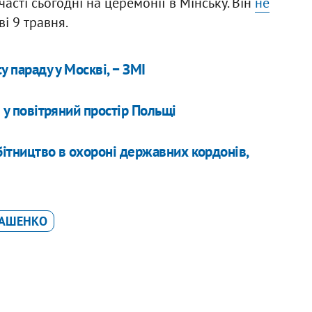
асті сьогодні на церемонії в Мінську. Він
не
і 9 травня.
у параду у Москві, − ЗМІ
і у повітряний простір Польщі
ітництво в охороні державних кордонів,
КАШЕНКО