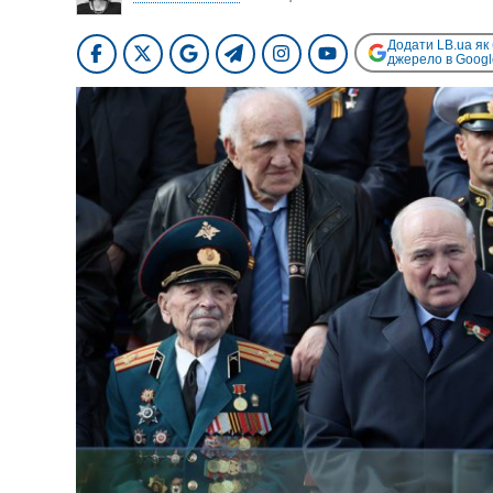
Додати LB.ua як
джерело в Googl