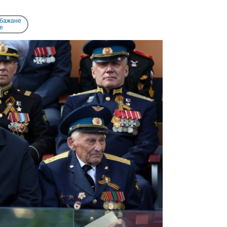
 бажане
e