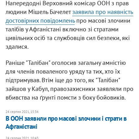
Напередодні Верховний комісар ООН з прав
людини Мішель Бачелет
заявила про наявність
достовірних повідомлень
про масові злочини
талібів у Афганістані включно зі стратами
цивільних осіб та службовців сил безпеки, які
здалися.
Раніше "Талібан" оголосив загальну амністію
для членів поваленого уряду та тих, хто їх
підтримував. Втім іще до того, як "Талібан"
зайшов у Кабул, правозахисники заявляли про
вбивства на ґрунті помсти з боку бойовиків.
24 серпня 2021, 15:34
В ООН заявили про масові злочини і страти в
Афганістані
24 серпня 2021, 10:43