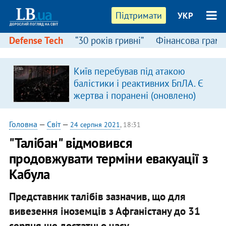
Підтримати
УКР
Defense Tech
“30 років гривні”
Фінансова грамо
:
Київ перебував під атакою
балістики і реактивних БпЛА. Є
жертва і поранені (оновлено)
Головна
—
Світ
—
24 серпня 2021
, 18:31
"Талібан" відмовився
продовжувати терміни евакуації з
Кабула
Представник талібів зазначив, що для
вивезення іноземців з Афганістану до 31
серпня ще достатньо часу.