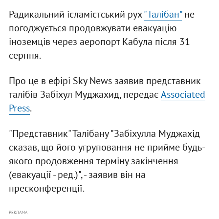
Радикальний ісламістський рух
"Талібан"
не
погоджується продовжувати евакуацію
іноземців через аеропорт Кабула після 31
серпня.
Про це в ефірі Sky News заявив представник
талібів Забіхул Муджахид, передає
Associated
Press
.
"Представник" Талібану "Забіхулла Муджахід
сказав, що його угруповання не прийме будь-
якого продовження терміну закінчення
(евакуації - ред.)", - заявив він на
пресконференції.
РЕКЛАМА