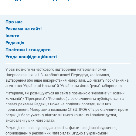
Про нас
Реклама на сайті
Івенти
Редакція
Політики і стандарти
Угода конфіденційності
У разі повного чи часткового відтворення матеріалів пряме
гіперпосилання на LB.ua обов'язкове! Передрук, копіювання,
відтворення або інше використання матеріалів, що містять посилання на
агентство "Українськi Новини" й "Українська Фото Група", заборонено.
Матеріали, які розміщуються на сайті з позначкою "Реклама" / "Новини
компаній" / "Пресреліз" / "Promoted", є рекламними та публікуються на
правах реклами. Редакція може не поділяти погляди, які в них
представлені. Матеріали з плашкою СПЕЦПРОЄКТ є рекламними, проте
редакція бере участь у підготовці цього контенту і поділяє думки,
висловлені у цих матеріалах.
Редакція не несе відповідальності за факти та оціночні судження,
оприлюднені у рекламних матеріалах. Згідно з українським