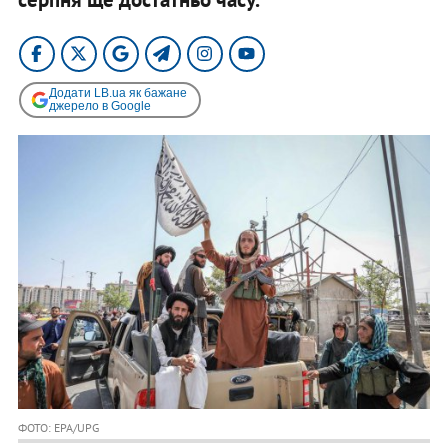
Додати LB.ua як бажане
джерело в Google
ФОТО: EPA/UPG