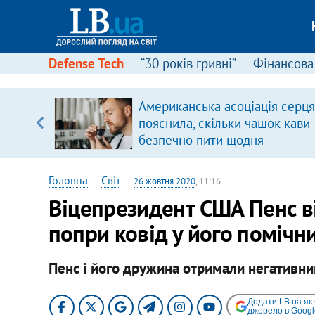
Defense Tech
“30 років гривні”
Фінансова
ою
Американська асоціація серця
пЛА. Є
пояснила, скільки чашок кави
лено)
безпечно пити щодня
Головна
—
Світ
—
26 жовтня 2020
, 11:16
Віцепрезидент США Пенс ві
попри ковід у його помічн
Пенс і його дружина отримали негативний
Додати LB.ua як
джерело в Googl