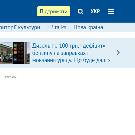
Підтримати
УКР
риторії культури
LB.talks
Нова країна
Дизель по 100 грн, «дефіцит»
бензину на заправках і
мовчання уряду. Що буде далі з
цінами на пальне?
РЕКЛАМА