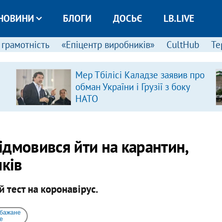
НОВИНИ
БЛОГИ
ДОСЬЄ
LB.LIVE
 грамотність
«Епіцентр виробників»
CultHub
Те
Мер Тбілісі Каладзе заявив про
обман України і Грузії з боку
НАТО
дмовився йти на карантин,
иків
 тест на коронавірус.
 бажане
e