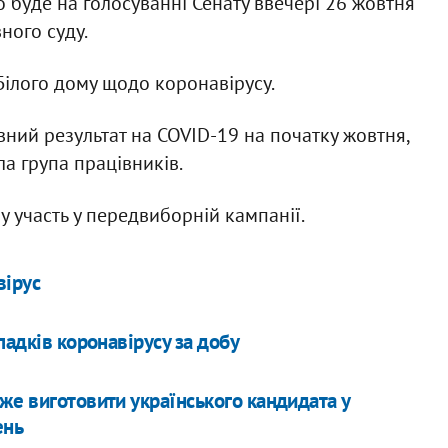
о буде на голосуванні Сенату ввечері 26 жовтня
ного суду.
ілого дому щодо коронавірусу.
ний результат на COVID-19 на початку жовтня,
ла група працівників.
 участь у передвиборній кампанії.
вірус
падків коронавірусу за добу
же виготовити українського кандидата у
ень