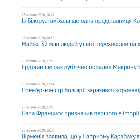
26 жовтня 2020, 10:19
Із Білорусі виїхала ще одна представниця К
26 жовтня 2020, 08:38
Майже 32 млн людей у світі перехворіли на 
25 жовтня 2020, 17:39
Ердоган ще раз публічно порадив Макрону "
25 жовтня 2020, 17:24
Прем'єр-міністр Болгарії заразився коронав
25 жовтня 2020, 17:15
Папа Франциск призначив першого в історі
25 жовтня 2020, 16:30
Вірменія заявила, що у Нагірному Карабаху в