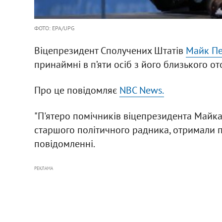
ФОТО: EPA/UPG
Віцепрезидент Сполучених Штатів
Майк П
принаймні в п’яти осіб з його близького о
Про це повідомляє
NBC News.
"П'ятеро помічників віцепрезидента Майка
старшого політичного радника, отримали по
повідомленні.
РЕКЛАМА