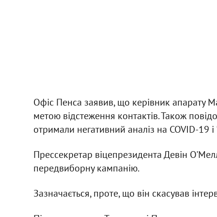
Офіс Пенса заявив, що керівник апарату М
метою відстеження контактів. Також повід
отримали негативний аналіз на COVID-19 і 
Прессекретар віцепрезидента Девін О'Мел
передвиборну кампанію.
Зазначається, проте, що він скасував інтер