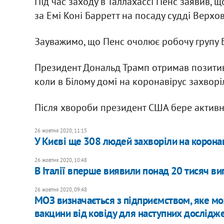
Під час заходу в Таллахассі Пенс заявив, щ
за Емі Коні Барретт на посаду судді Верхов
Зауважимо, що Пенс очолює робочу групу Б
Президент Дональд Трамп отримав позитив
коли в Білому домі на коронавірус захворі
Після хвороби президент США бере активну
26 жовтня 2020, 11:15
У Києві ще 308 людей захворіли на корона
26 жовтня 2020, 10:48
В Італії вперше виявили понад 20 тисяч ви
26 жовтня 2020, 09:48
МОЗ визначається з підприємством, яке мо
вакцини від ковіду для наступних дослідж