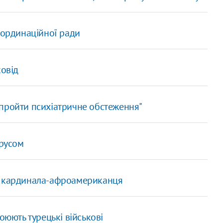
оординаційної ради
ковід
пройти психіатричне обстеження"
ірусом
ї кардинала-афроамериканця
оюють турецькі військові