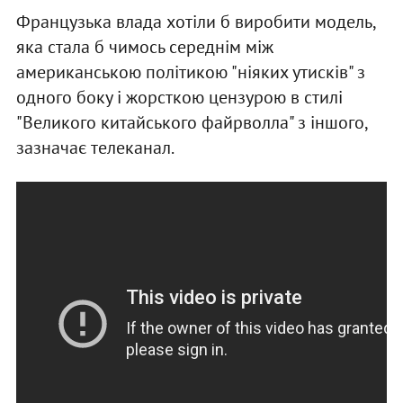
Французька влада хотіли б виробити модель,
яка стала б чимось середнім між
американською політикою "ніяких утисків" з
одного боку і жорсткою цензурою в стилі
"Великого китайського файрволла" з іншого,
зазначає телеканал.