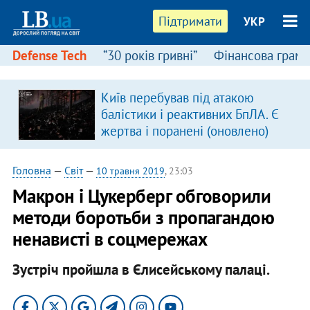
Підтримати
УКР
Defense Tech
“30 років гривні”
Фінансова грамо
Київ перебував під атакою
балістики і реактивних БпЛА. Є
жертва і поранені (оновлено)
Головна
—
Світ
—
10 травня 2019
, 23:03
Макрон і Цукерберг обговорили
методи боротьби з пропагандою
ненависті в соцмережах
Зустріч пройшла в Єлисейському палаці.