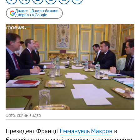
Додати LB.ua як бажане
джерело в Google
ФОТО: СКРИН ВИДЕО
Президент Франції
Еммануель Макрон
в
Єлисейському палаці зустрівся з засновником