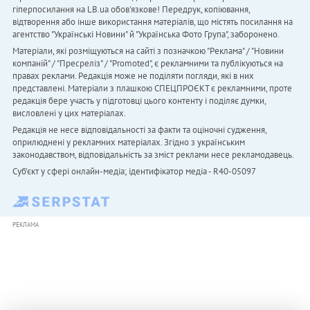
гіперпосилання на LB.ua обов'язкове! Передрук, копіювання,
відтворення або інше використання матеріалів, що містять посилання на
агентство "Українськi Новини" й "Українська Фото Група", заборонено.
Матеріали, які розміщуються на сайті з позначкою "Реклама" / "Новини
компаній" / "Пресреліз" / "Promoted", є рекламними та публікуються на
правах реклами. Редакція може не поділяти погляди, які в них
представлені. Матеріали з плашкою СПЕЦПРОЄКТ є рекламними, проте
редакція бере участь у підготовці цього контенту і поділяє думки,
висловлені у цих матеріалах.
Редакція не несе відповідальності за факти та оціночні судження,
оприлюднені у рекламних матеріалах. Згідно з українським
законодавством, відповідальність за зміст реклами несе рекламодавець.
Cуб'єкт у сфері онлайн-медіа; ідентифікатор медіа - R40-05097
РЕКЛАМА