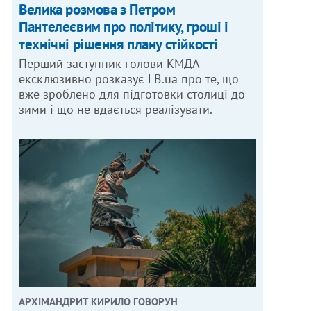
Велика розмова з Петром
Пантелеєвим про політику, гроші і
технічні рішення плану стійкості
Перший заступник голови КМДА
ексклюзивно розказує LB.ua про те, що
вже зроблено для підготовки столиці до
зими і що не вдається реалізувати.
АРХІМАНДРИТ КИРИЛО ГОВОРУН