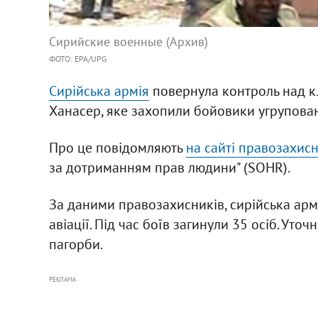
Сирийские военные (Архив)
ФОТО: EPA/UPG
Сирійська армія
повернула контроль над к
Ханасер, яке захопили бойовики угрупован
Про це повідомляють
на сайті правозахисн
за дотриманням прав людини" (SOHR).
За даними правозахисників, сирійська армі
авіації. Під час боїв загинули 35 осіб. Ут
пагорби.
РЕКЛАМА