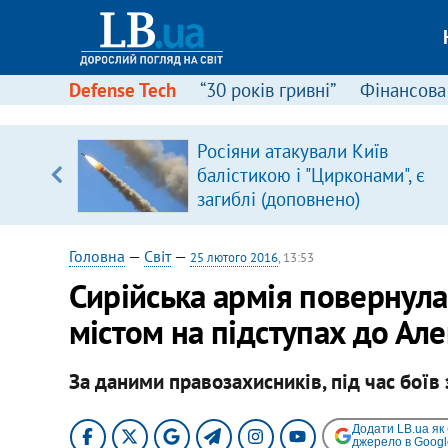
Defense Tech
“30 років гривні”
Фінансова
ового
Росіяни атакували Київ
ій
балістикою і "Цирконами", є
загиблі (доповнено)
Головна
—
Світ
—
25 лютого 2016
, 13:53
Сирійська армія повернул
містом на підступах до Ал
За даними правозахисників, під час боїв
Додати LB.ua як
джерело в Googl