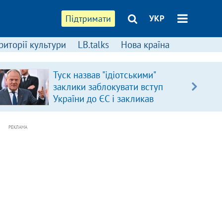
Підтримати
УКР
риторії культури
LB.talks
Нова країна
Туск назвав "ідіотськими"
заклики заблокувати вступ
України до ЄС і закликав
припинити антиукраїнську
риторику
РЕКЛАМА