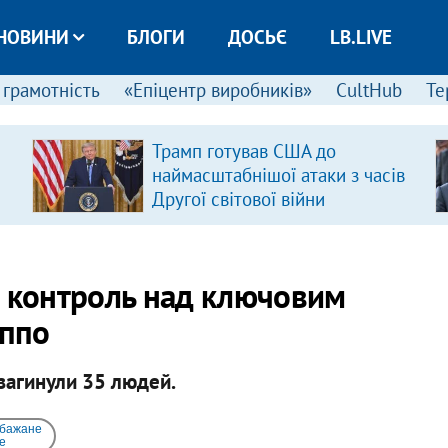
НОВИНИ
БЛОГИ
ДОСЬЄ
LB.LIVE
 грамотність
«Епіцентр виробників»
CultHub
Те
Трамп готував США до
наймасштабнішої атаки з часів
Другої світової війни
а контроль над ключовим
еппо
 загинули 35 людей.
 бажане
e