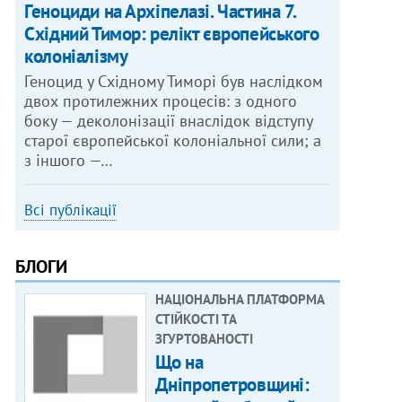
Геноциди на Архіпелазі. Частина 7.
Східний Тимор: релікт європейського
колоніалізму
Геноцид у Східному Тиморі був наслідком
двох протилежних процесів: з одного
боку — деколонізації внаслідок відступу
старої європейської колоніальної сили; а
з іншого —…
Всі публікації
БЛОГИ
НАЦІОНАЛЬНА ПЛАТФОРМА
СТІЙКОСТІ ТА
ЗГУРТОВАНОСТІ
Що на
Дніпропетровщині: