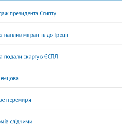
одаж президента Єгипту
 наплив мігрантів до Греції
а подали скаргу в ЄСПЛ
 Нємцова
ве перемир'я
омів слідчими