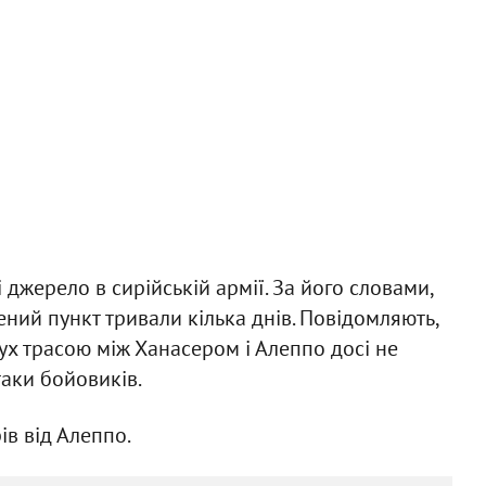
і джерело в сирійській армії. За його словами,
ений пункт тривали кілька днів. Повідомляють,
Рух трасою між Ханасером і Алеппо досі не
таки бойовиків.
ів від Алеппо.