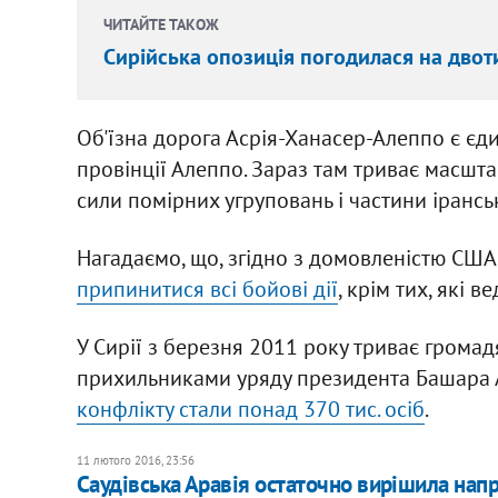
ЧИТАЙТЕ ТАКОЖ
Сирійська опозиція погодилася на дво
Об'їзна дорога Асрія-Ханасер-Алеппо є єд
провінції Алеппо. Зараз там триває масшта
сили помірних угруповань і частини ірансь
Нагадаємо, що, згідно з домовленістю США 
припинитися всі бойові дії
, крім тих, які 
У Сирії з березня 2011 року триває громад
прихильниками уряду президента Башара А
конфлікту стали понад 370 тис. осіб
.
11 лютого 2016, 23:56
Саудівська Аравія остаточно вирішила напр