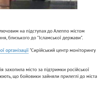
лючовим на підступах до Алеппо містом
ня, близького до "Ісламської держави".
ої організації
"Сирійський центр моніторингу
я захопила місто за підтримки російської
очнюють, що бойовики зайняли прилеглі до міста