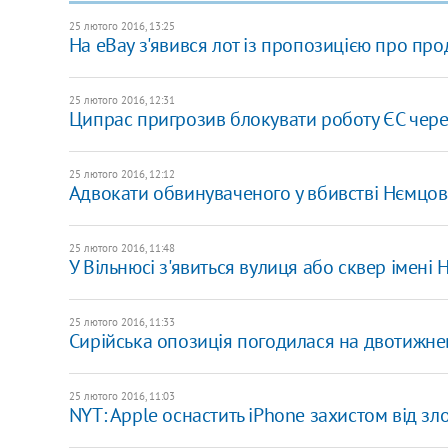
25 лютого 2016, 13:25
На eBay з'явився лот із пропозицією про пр
25 лютого 2016, 12:31
Ципрас пригрозив блокувати роботу ЄС через
25 лютого 2016, 12:12
Адвокати обвинуваченого у вбивстві Нємцов
25 лютого 2016, 11:48
У Вільнюсі з'явиться вулиця або сквер імені
25 лютого 2016, 11:33
Сирійська опозиція погодилася на двотижне
25 лютого 2016, 11:03
NYT: Apple оснастить iPhone захистом від зл