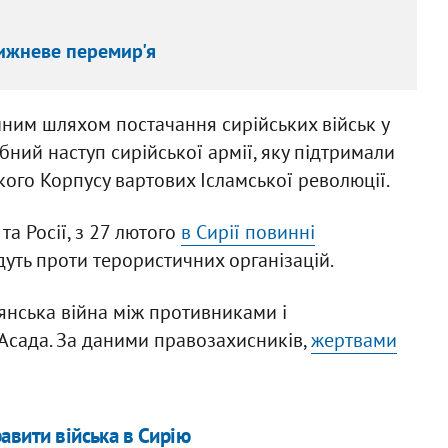
тижневе перемир'я
иним шляхом постачання сирійських військ у
бний наступ сирійської армії, яку підтримали
кого Корпусу вартових Ісламської революції.
та Росії, з 27 лютого
в Сирії повинні
ведуть проти терористичних організацій.
янська війна між противниками і
сада. За даними правозахисників,
жертвами
авити війська в Сирію