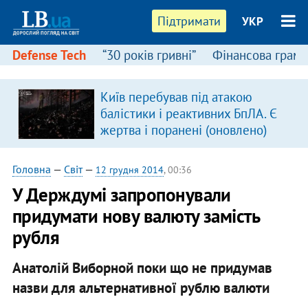
Підтримати
УКР
Defense Tech
“30 років гривні”
Фінансова грамо
Київ перебував під атакою
в
балістики і реактивних БпЛА. Є
жертва і поранені (оновлено)
Головна
—
Світ
—
12 грудня 2014
, 00:36
У Держдумі запропонували
придумати нову валюту замість
рубля
Анатолій Виборной поки що не придумав
назви для альтернативної рублю валюти