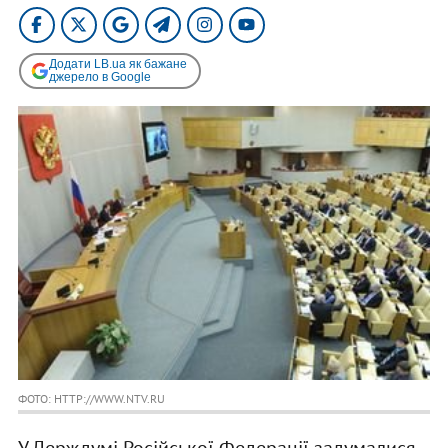
Додати LB.ua як бажане
джерело в Google
ФОТО: HTTP://WWW.NTV.RU