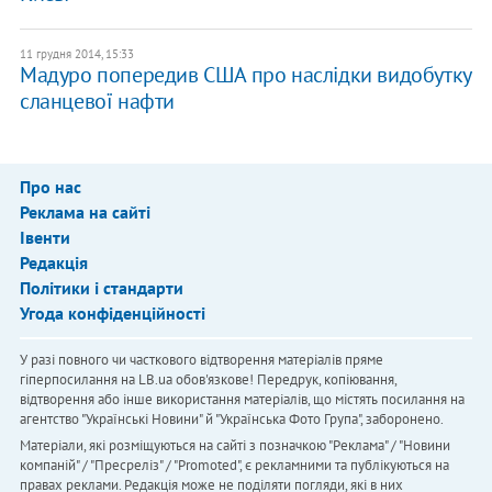
11 грудня 2014, 15:33
Мадуро попередив США про наслідки видобутку
сланцевої нафти
Про нас
Реклама на сайті
Івенти
Редакція
Політики і стандарти
Угода конфіденційності
У разі повного чи часткового відтворення матеріалів пряме
гіперпосилання на LB.ua обов'язкове! Передрук, копіювання,
відтворення або інше використання матеріалів, що містять посилання на
агентство "Українськi Новини" й "Українська Фото Група", заборонено.
Матеріали, які розміщуються на сайті з позначкою "Реклама" / "Новини
компаній" / "Пресреліз" / "Promoted", є рекламними та публікуються на
правах реклами. Редакція може не поділяти погляди, які в них