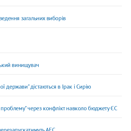
ведення загальних виборів
ський винищувач
ої держави" дістаються в Ірак і Сирію
 проблему" через конфлікт навколо бюджету ЄС
 перезапускатимуть АЕС