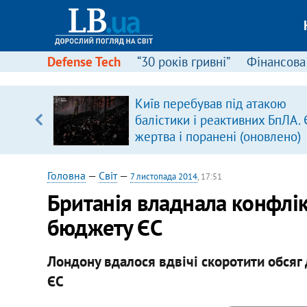
Defense Tech
“30 років гривні”
Фінансова
серця
Київ перебував під атакою
 кави
балістики і реактивних БпЛА. 
жертва і поранені (оновлено)
Головна
—
Світ
—
7 листопада 2014
, 17:51
Британія владнала конфлік
бюджету ЄС
Лондону вдалося вдвічі скоротити обсяг
ЄС