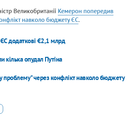
ністр Великобританії
Кемерон попередив
конфлікт навколо бюджету ЄС
.
ЄС додаткові €2,1 млрд
и кілька опудал Путіна
у проблему" через конфлікт навколо бюджету