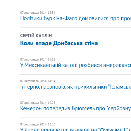
07 листопада 2014, 15:34
Політики Буркіна-Фасо домовилися про про
СЕРГІЙ КАПЛІН
Коли впаде Донбаська стіна
07 листопада 2014, 15:11
У Мексиканській затоці розбився американ
07 листопада 2014, 14:54
Інтерпол розповів, як прихильники "Ісламськ
07 листопада 2014, 14:28
Кемерон попередив Брюссель про "серйозну
07 листопада 2014, 13:56
У Японії вперше після аварії на "Фукусімі-1"