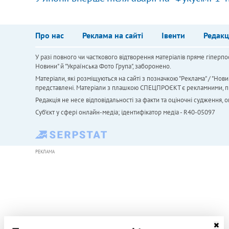
Про нас
Реклама на сайті
Івенти
Редакц
У разі повного чи часткового відтворення матеріалів пряме гіперпо
Новини" й "Українська Фото Група", заборонено.
Матеріали, які розміщуються на сайті з позначкою "Реклама" / "Нови
представлені. Матеріали з плашкою СПЕЦПРОЄКТ є рекламними, проте
Редакція не несе відповідальності за факти та оціночні судження,
Cуб'єкт у сфері онлайн-медіа; ідентифікатор медіа - R40-05097
РЕКЛАМА