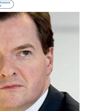
 бажане
e