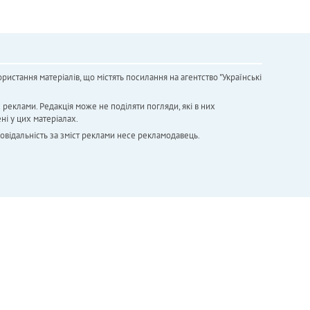
ристання матеріалів, що містять посилання на агентство "Українськi
х реклами. Редакція може не поділяти погляди, які в них
ні у цих матеріалах.
повідальність за зміст реклами несе рекламодавець.