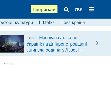
Підтримати
УКР
риторії культури
LB.talks
Нова країна
Масована атака по
ФОТО
Україні: на Дніпропетровщині
загинула родина, у Львові –
удар по багатоповерхівках
(доповнюється)
РЕКЛАМА