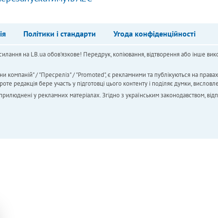
ія
Політики і стандарти
Угода конфіденційності
силання на LB.ua обов'язкове! Передрук, копіювання, відтворення або інше вико
ни компаній" / "Пресреліз" / "Promoted", є рекламними та публікуються на права
 редакція бере участь у підготовці цього контенту і поділяє думки, висловле
 оприлюднені у рекламних матеріалах. Згідно з українським законодавством, від