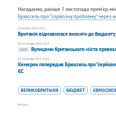
Нагадаємо, раніше 7 листопада прем'єр-мі
Брюссель про "серйозну проблему" через 
24 жовтня 2014, 16:12
Британія відмовилася вносити до бюджету 
06 листопада 2014, 15:13
Вулицями британського міста провезл
ФОТО
07 листопада 2014, 14:28
Кемерон попередив Брюссель про "серйозн
ЄС
ВЕЛИКОБРИТАНІЯ
БЮДЖЕТ
ЄВРОСОЮЗ
РЕКЛАМА