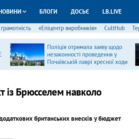
НОВИНИ
БЛОГИ
ДОСЬЄ
LB.LIVE
 грамотність
«Епіцентр виробників»
CultHub
Те
Поліція отримала заяву щодо
Є
незаконності проведення у
Почаївській лаврі хресної ходи
т із Брюсселем навколо
 додаткових британських внесків у бюджет