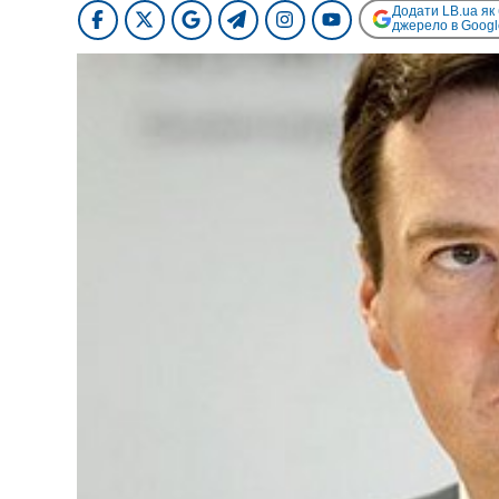
Додати LB.ua як
джерело в Googl