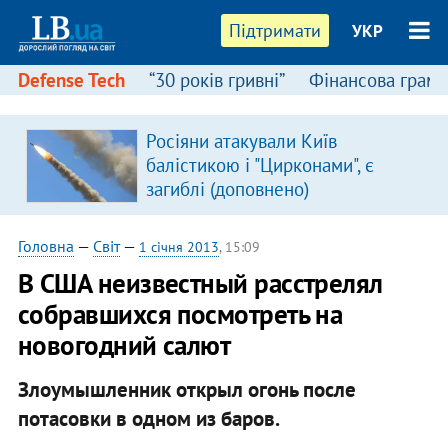
Підтримати
УКР
Defense Tech
“30 років гривні”
Фінансова грамо
Росіяни атакували Київ
я
балістикою і "Цирконами", є
загиблі (доповнено)
Головна
—
Світ
—
1 січня 2013
, 15:09
В США неизвестный расстрелял
собравшихся посмотреть на
новогодний салют
Злоумышленник открыл огонь после
потасовки в одном из баров.