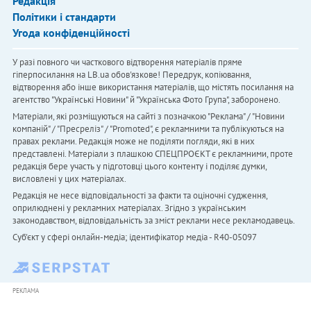
Редакція
Політики і стандарти
Угода конфіденційності
У разі повного чи часткового відтворення матеріалів пряме
гіперпосилання на LB.ua обов'язкове! Передрук, копіювання,
відтворення або інше використання матеріалів, що містять посилання на
агентство "Українськi Новини" й "Українська Фото Група", заборонено.
Матеріали, які розміщуються на сайті з позначкою "Реклама" / "Новини
компаній" / "Пресреліз" / "Promoted", є рекламними та публікуються на
правах реклами. Редакція може не поділяти погляди, які в них
представлені. Матеріали з плашкою СПЕЦПРОЄКТ є рекламними, проте
редакція бере участь у підготовці цього контенту і поділяє думки,
висловлені у цих матеріалах.
Редакція не несе відповідальності за факти та оціночні судження,
оприлюднені у рекламних матеріалах. Згідно з українським
законодавством, відповідальність за зміст реклами несе рекламодавець.
Cуб'єкт у сфері онлайн-медіа; ідентифікатор медіа - R40-05097
РЕКЛАМА