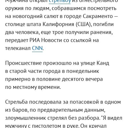
Мужчина открыл
стрельбу
из огнестрельного
оружия по людям, собравшимся посмотреть
на новогодний салют в городе Сакраменто —
столице штата Калифорния (США), погибли
два человека, еще трое получили ранения,
передает РИА Новости со ссылкой на
телеканал
CNN
.
Происшествие произошло на улице Канд
в старой части города в понедельник
примерно в половине десятого вечера
по местному времени.
Стрельба последовала за потасовкой в одном
из баров, по предварительным данным,
злоумышленник стрелял без разбора. "Я видел
мужчину с пистолетом в руке. Он кричал