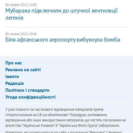
06 червня 2012, 11:08
Мубарака підключили до штучної вентиляції
легенів
06 червня 2012, 10:46
Біля афганського аеропорту вибухнула бомба
Про нас
Реклама на сайті
Івенти
Редакція
Політики і стандарти
Угода конфіденційності
У разі повного чи часткового відтворення матеріалів пряме
гіперпосилання на LB.ua обов'язкове! Передрук, копіювання,
відтворення або інше використання матеріалів, що містять посилання на
агентство "Українськi Новини" й "Українська Фото Група", заборонено.
Матеріали, які розміщуються на сайті з позначкою "Реклама" / "Новини