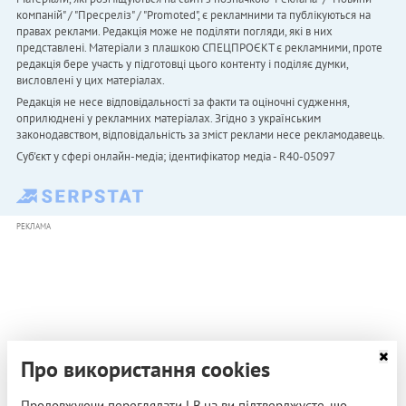
компаній" / "Пресреліз" / "Promoted", є рекламними та публікуються на
правах реклами. Редакція може не поділяти погляди, які в них
представлені. Матеріали з плашкою СПЕЦПРОЄКТ є рекламними, проте
редакція бере участь у підготовці цього контенту і поділяє думки,
висловлені у цих матеріалах.
Редакція не несе відповідальності за факти та оціночні судження,
оприлюднені у рекламних матеріалах. Згідно з українським
законодавством, відповідальність за зміст реклами несе рекламодавець.
Cуб'єкт у сфері онлайн-медіа; ідентифікатор медіа - R40-05097
РЕКЛАМА
Про використання cookies
Продовжуючи переглядати LB.ua ви підтверджуєте, що