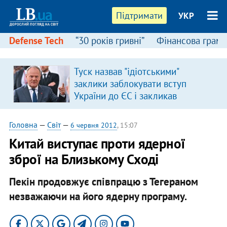
Підтримати
УКР
Defense Tech
“30 років гривні”
Фінансова грамо
Туск назвав "ідіотськими"
заклики заблокувати вступ
України до ЄС і закликав
припинити антиукраїнську
риторику
Головна
—
Світ
—
6 червня 2012
, 15:07
Китай виступає проти ядерної
зброї на Близькому Сході
Пекін продовжує співпрацю з Тегераном
незважаючи на його ядерну програму.