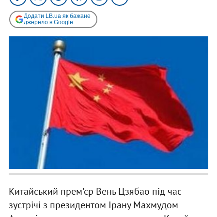
Додати LB.ua як бажане
джерело в Google
Китайський прем'єр Вень Цзябао під час
зустрічі з президентом Ірану Махмудом