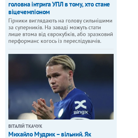
головна інтрига УПЛ в тому, хто стане
віцечемпіоном
Гірники виглядають на голову сильнішими
за суперників. На заваді можуть стати
лише втома від єврокубків, або зразковий
перформанс когось із переслідувачів.
ВІТАЛІЙ ТКАЧУК
Михайло Мудрик – вільний. Як