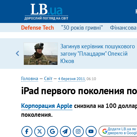
Defense Tech
“30 років гривні”
Фінансова
Загинув керівник пошукового
уп
загону "Плацдарм" Олексій
Юков
ку
Головна
—
Світ
—
4 березня 2011
, 06:10
iPad первого поколения п
Корпорация Apple
снизила на 100 доллар
поколения.
Додати LB.ua як
джерело в Googl