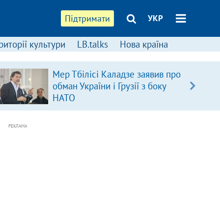
Підтримати
УКР
риторії культури
LB.talks
Нова країна
Мер Тбілісі Каладзе заявив про
обман України і Грузії з боку
НАТО
РЕКЛАМА