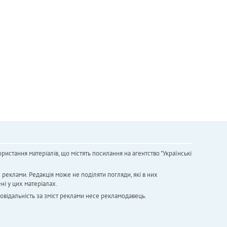
ристання матеріалів, що містять посилання на агентство "Українськi
х реклами. Редакція може не поділяти погляди, які в них
ні у цих матеріалах.
повідальність за зміст реклами несе рекламодавець.