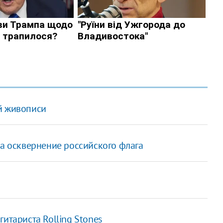
й живописи
за осквернение российского флага
итариста Rolling Stones