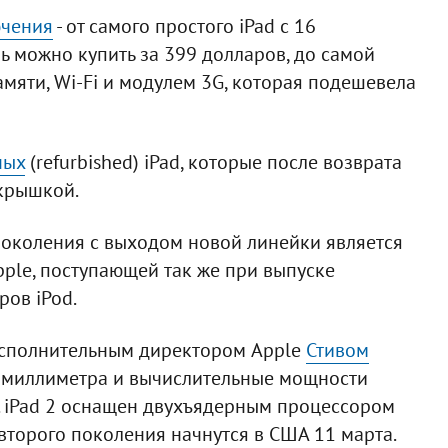
чения
- от самого простого iPad с 16
рь можно купить за 399 долларов, до самой
мяти, Wi-Fi и модулем 3G, которая подешевела
ных
(refurbished) iPad, которые после возврата
крышкой.
околения с выходом новой линейки является
ple, поступающей так же при выпуске
ров iPod.
 исполнительным директором Apple
Стивом
,8 миллиметра и вычислительные мощности
d. iPad 2 оснащен двухъядерным процессором
второго поколения начнутся в США 11 марта.