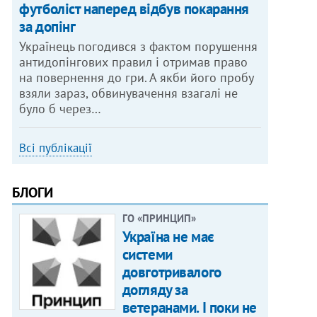
футболіст наперед відбув покарання
за допінг
Українець погодився з фактом порушення
антидопінгових правил і отримав право
на повернення до гри. А якби його пробу
взяли зараз, обвинувачення взагалі не
було б через…
Всі публікації
БЛОГИ
ГО «ПРИНЦИП»
Україна не має
системи
довготривалого
догляду за
ветеранами. І поки не