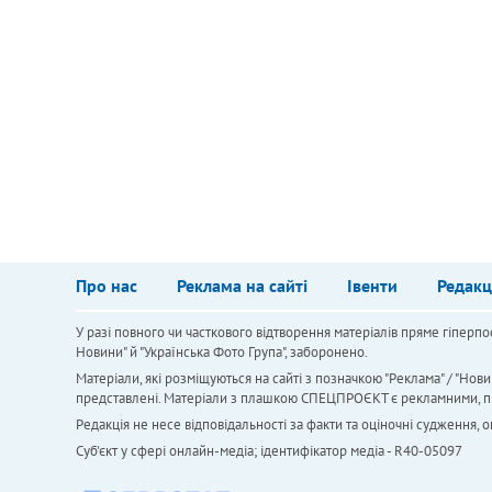
Про нас
Реклама на сайті
Івенти
Редакц
У разі повного чи часткового відтворення матеріалів пряме гіперпо
Новини" й "Українська Фото Група", заборонено.
Матеріали, які розміщуються на сайті з позначкою "Реклама" / "Нови
представлені. Матеріали з плашкою СПЕЦПРОЄКТ є рекламними, проте
Редакція не несе відповідальності за факти та оціночні судження,
Cуб'єкт у сфері онлайн-медіа; ідентифікатор медіа - R40-05097