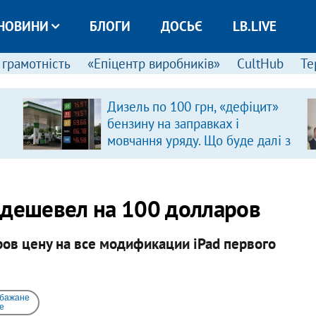
НОВИНИ
БЛОГИ
ДОСЬЄ
LB.LIVE
 грамотність
«Епіцентр виробників»
CultHub
Те
Дизель по 100 грн, «дефіцит»
бензину на заправках і
мовчання уряду. Що буде далі з
цінами на пальне?
одешевел на 100 долларов
ов цену на все модификации iPad первого
 бажане
e