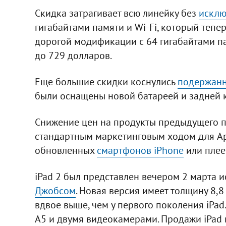
Скидка затрагивает всю линейку без
исклю
гигабайтами памяти и Wi-Fi, который тепе
дорогой модификации с 64 гигабайтами па
до 729 долларов.
Еще большие скидки коснулись
подержан
были оснащены новой батареей и задней 
Снижение цен на продукты предыдущего п
стандартным маркетинговым ходом для Ap
обновленных
смартфонов iPhone
или плее
iPad 2 был представлен вечером 2 марта
Джобсом
. Новая версия имеет толщину 8
вдвое выше, чем у первого поколения iPa
A5 и двумя видеокамерами. Продажи iPad 