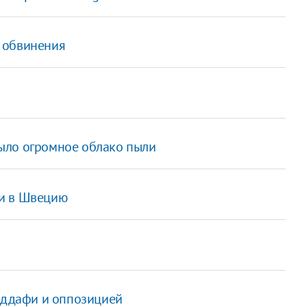
 обвинения
ыло огромное облако пыли
ии в Швецию
Каддафи и оппозицией