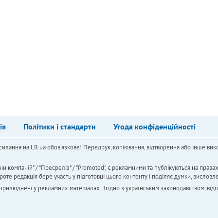
ія
Політики і стандарти
Угода конфіденційності
силання на LB.ua обов'язкове! Передрук, копіювання, відтворення або інше вико
ни компаній" / "Пресреліз" / "Promoted", є рекламними та публікуються на права
 редакція бере участь у підготовці цього контенту і поділяє думки, висловле
 оприлюднені у рекламних матеріалах. Згідно з українським законодавством, від