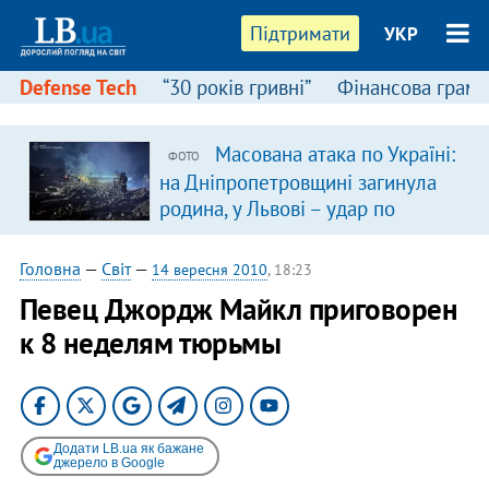
Підтримати
УКР
Defense Tech
“30 років гривні”
Фінансова грамо
Масована атака по Україні:
ФОТО
на Дніпропетровщині загинула
родина, у Львові – удар по
багатоповерхівках
(доповнюється)
Головна
—
Світ
—
14 вересня 2010
, 18:23
Певец Джордж Майкл приговорен
к 8 неделям тюрьмы
Додати LB.ua як бажане
джерело в Google