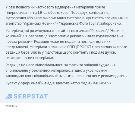
У разі повного чи часткового відтворення матеріалів пряме
гіперпосилання на LB.ua обов'язкове! Передрук, копіювання,
відтворення або інше використання матеріалів, що містять посилання на
агентство "Українськi Новини" й "Українська Фото Група", заборонено.
Матеріали, які розміщуються на сайті з позначкою "Реклама" / "Новини
компаній" / "Пресреліз" / "Promoted", є рекламними та публікуються на
правах реклами. Редакція може не поділяти погляди, які в них
представлені. Матеріали з плашкою СПЕЦПРОЄКТ є рекламними, проте
редакція бере участь у підготовці цього контенту і поділяє думки,
висловлені у цих матеріалах.
Редакція не несе відповідальності за факти та оціночні судження,
оприлюднені у рекламних матеріалах. Згідно з українським
законодавством, відповідальність за зміст реклами несе рекламодавець.
Cуб'єкт у сфері онлайн-медіа; ідентифікатор медіа - R40-05097
РЕКЛАМА