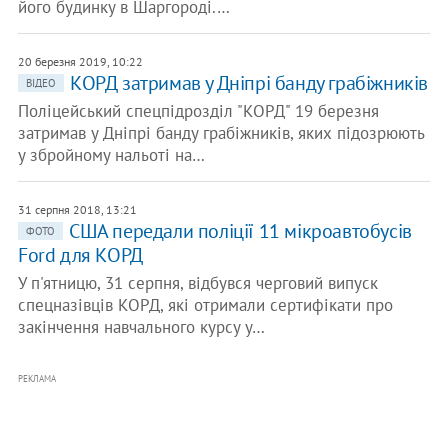
його будинку в Шаргороді.…
20 березня 2019, 10:22
КОРД затримав у Дніпрі банду грабіжників
ВІДЕО
Поліцейський спецпідрозділ "КОРД" 19 березня
затримав у Дніпрі банду грабіжників, яких підозрюють
у збройному нальоті на…
31 серпня 2018, 13:21
США передали поліції 11 мікроавтобусів
ФОТО
Ford для КОРД
У п'ятницю, 31 серпня, відбувся черговий випуск
спецназівців КОРД, які отримали сертифікати про
закінчення навчального курсу у…
РЕКЛАМА