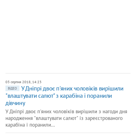
03 серпня 2018, 14:23
У Дніпрі двоє п'яних чоловіків вирішили
ВІДЕО
"влаштувати салют" з карабіна і поранили
дівчину
У Дніпрі двоє п'яних чоловіків вирішили з нагоди дня
народження "влаштувати салют" із зареєстрованого
карабіна і поранили…