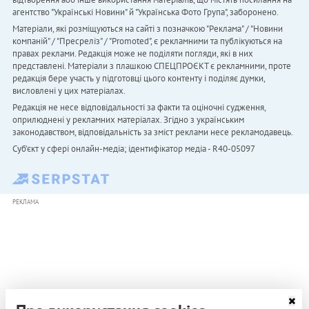
агентство "Українськi Новини" й "Українська Фото Група", заборонено.
Матеріали, які розміщуються на сайті з позначкою "Реклама" / "Новини
компаній" / "Пресреліз" / "Promoted", є рекламними та публікуються на
правах реклами. Редакція може не поділяти погляди, які в них
представлені. Матеріали з плашкою СПЕЦПРОЄКТ є рекламними, проте
редакція бере участь у підготовці цього контенту і поділяє думки,
висловлені у цих матеріалах.
Редакція не несе відповідальності за факти та оціночні судження,
оприлюднені у рекламних матеріалах. Згідно з українським
законодавством, відповідальність за зміст реклами несе рекламодавець.
Cуб'єкт у сфері онлайн-медіа; ідентифікатор медіа - R40-05097
РЕКЛАМА