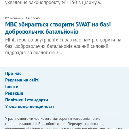
ухвалення законопроекту №1550 в цілому у…
02 жовтня 2014, 15:45
МВС збирається створити SWAT на базі
добровольчих батальйонів
Міністерство внутрішніх справ має намір створити на
базі добровольчих батальйонів єдиний силовий
підрозділ за аналогією з…
Про нас
Реклама на сайті
Івенти
Редакція
Політики і стандарти
Угода конфіденційності
У разі повного чи часткового відтворення матеріалів пряме
гіперпосилання на LB.ua обов'язкове! Передрук, копіювання,
відтворення або інше використання матеріалів, що містять посилання на