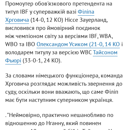
Промоутер обов'язкового претендента на
титул IBF у суперважкій вазі
Філіпа
Хрговича
(14-0, 12 КО) Ніссе Зауерланд,
висловився про ймовірний поєдинок
між чемпіоном світу за версіями IBF, WBA,
WBO та IBO
Олександом Усиком (21-0, 14 KO
і
володарем титулу за версією WBC
Тайсоном
Фьюрі
(33-0-1, 24 KO).
За словами німецького функціонера, команда
Хрговича розглядає можливість звернення до
суду, оскільки вони вважають, що саме Філіп
має бути наступним суперником українця.
. "Неймовірно, практично нешанобливо по
відношенню до Нганну, який повинен