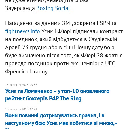
не дуже етично", - наводить слова
Зауерланда
Boxing Social.
Нагадаємо, за даними ЗМІ, зокрема ESPN та
fightnews.info
Усик і Ф'юрі підписали контракт
на поєдинок, який відбудеться в Саудівській
Аравії 23 грудня або в січні. Точну дату бою
буде визначено після того, як Ф'юрі 28 жовтня
проведе поєдинок проти екс-чемпіона UFC
Френсіса Нганну.
15 вересня 2023, 09:37
Усик та Ломаченко – у топ-10 оновленого
рейтинг боксерів P4P The Ring
13 вересня 2023, 13:21
Вони повинні дотримуватись правил, і в
наступному бою Усик має побитися зі мною, -