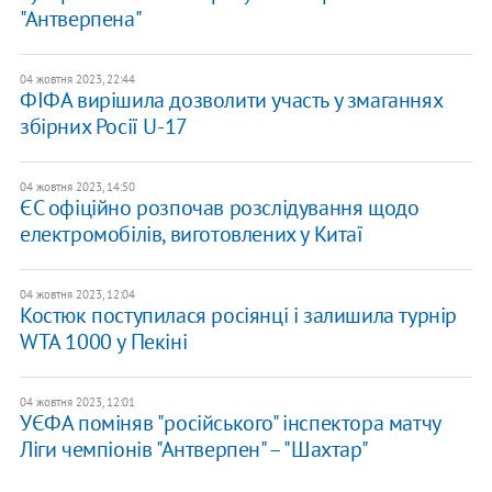
"Антверпена"
04 жовтня 2023, 22:44
ФІФА вирішила дозволити участь у змаганнях
збірних Росії U-17
04 жовтня 2023, 14:50
ЄС офіційно розпочав розслідування щодо
електромобілів, виготовлених у Китаї
04 жовтня 2023, 12:04
Костюк поступилася росіянці і залишила турнір
WTA 1000 у Пекіні
04 жовтня 2023, 12:01
УЄФА поміняв "російського" інспектора матчу
Ліги чемпіонів "Антверпен" – "Шахтар"