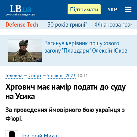
Підтримати
УКР
Defense Tech
“30 років гривні”
Фінансова грамо
Загинув керівник пошукового
загону "Плацдарм" Олексій Юков
Головна
—
Спорт
—
5 жовтня 2023
, 10:11
Хргович має намір подати до суду
на Усика
За проведення ймовірного бою українця з
Ф’юрі.
Григорій Мухін