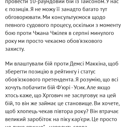
провести 10-раундовий бій із Тайсоном. У нас
є позиція. Я не можу її занадто багато тут
обговорювати. Ми консультуємося щодо
певного судового процесу, оскільки з моменту
бою проти Чжана Чжілея в серпні минулого
року ми просто чекаємо обов'язкового
захисту.
Ми влаштували бій проти Демсі Маккіна, щоб
зберегти позицію в рейтингу і статус
обов'язкового претендента. Я розумію, що всі
хочуть побачити бій Ф'юрі - Усик. Але якщо
хтось каже, що Хргович не заслуговує на цей
бій, то він же займає це становище. Ви хочете,
щоб хлопець чекав півтора року? Він втрачає
великий заробіток на піку кар'єри. Це просто