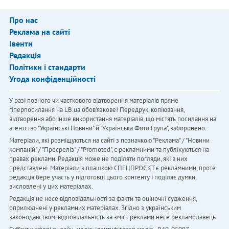
Про нас
Реклама на сайті
Івенти
Редакція
Політики і стандарти
Угода конфіденційності
У разі повного чи часткового відтворення матеріалів пряме
гіперпосилання на LB.ua обов'язкове! Передрук, копіювання,
відтворення або інше використання матеріалів, що містять посилання на
агентство "Українськi Новини" й "Українська Фото Група", заборонено.
Матеріали, які розміщуються на сайті з позначкою "Реклама" / "Новини
компаній" / "Пресреліз" / "Promoted", є рекламними та публікуються на
правах реклами. Редакція може не поділяти погляди, які в них
представлені. Матеріали з плашкою СПЕЦПРОЄКТ є рекламними, проте
редакція бере участь у підготовці цього контенту і поділяє думки,
висловлені у цих матеріалах.
Редакція не несе відповідальності за факти та оціночні судження,
оприлюднені у рекламних матеріалах. Згідно з українським
законодавством, відповідальність за зміст реклами несе рекламодавець.