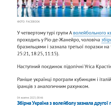
ФОТО: FACEBOOK
У четвертому турі групи А
волейбольного кв
проходить у Ріо-де-Жанейро, чоловіча
збір
бразильцями і зазнала третьої поразки на ту
25:21, 18:25, 11:15).
Наступний поєдинок підопічні Угіса Красті
Раніше українці програли кубинцям і італі
іранців з аналогичним рахунком.
04 жовтня 2023, 08:46
Збірна Україна з волейболу зазнала другої 