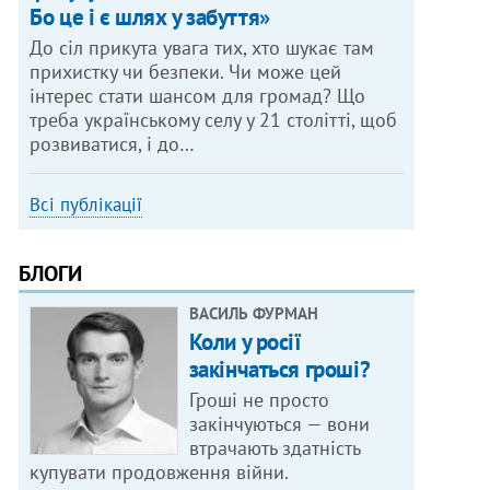
Бо це і є шлях у забуття»
До сіл прикута увага тих, хто шукає там
прихистку чи безпеки. Чи може цей
інтерес стати шансом для громад? Що
треба українському селу у 21 столітті, щоб
розвиватися, і до…
Всі публікації
БЛОГИ
ВАСИЛЬ ФУРМАН
Коли у росії
закінчаться гроші?
Гроші не просто
закінчуються — вони
втрачають здатність
купувати продовження війни.