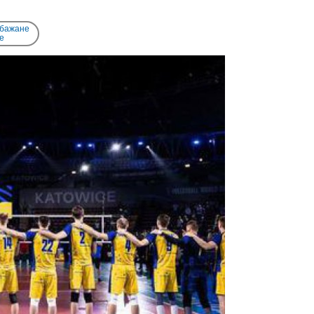
 бажане
e