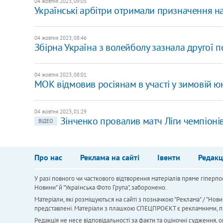
04 жовтня 2023, 09:05
Українські арбітри отримали призначення на
04 жовтня 2023, 08:46
Збірна Україна з волейболу зазнала другої п
04 жовтня 2023, 08:01
МОК відмовив росіянам в участі у зимовій ю
04 жовтня 2023, 01:29
Зінченко провалив матч Ліги чемпіоні
ВІДЕО
Про нас
Реклама на сайті
Івенти
Редакц
У разі повного чи часткового відтворення матеріалів пряме гіперпо
Новини" й "Українська Фото Група", заборонено.
Матеріали, які розміщуються на сайті з позначкою "Реклама" / "Нови
представлені. Матеріали з плашкою СПЕЦПРОЄКТ є рекламними, проте
Редакція не несе відповідальності за факти та оціночні судження,