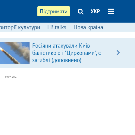
Підтримати
УКР
риторії культури
LB.talks
Нова країна
Росіяни атакували Київ
балістикою і "Цирконами", є
загиблі (доповнено)
РЕКЛАМА