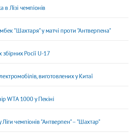
в Лізі чемпіонів
мбек "Шахтаря" у матчі проти "Антверпена"
 збірних Росії U-17
ектромобілів, виготовлених у Китаї
ір WTA 1000 у Пекіні
 Ліги чемпіонів "Антверпен" – "Шахтар"