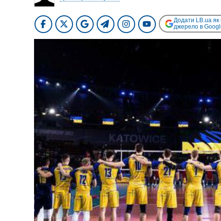
Додати LB.ua як
джерело в Googl