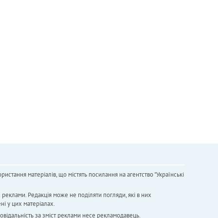
ристання матеріалів, що містять посилання на агентство "Українськi
х реклами. Редакція може не поділяти погляди, які в них
ні у цих матеріалах.
повідальність за зміст реклами несе рекламодавець.