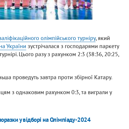
аліфікаційного олімпійського турніру
, який
на України
зустрічалася з господарями паркету
рнірі. Цього разу з рахунком 2:3 (38:36, 20:25,
ньша проведуть завтра проти збірної Катару.
йцям з однаковим рахунком 0:3, та виграли у
поразки у відборі на Олімпіаду-2024