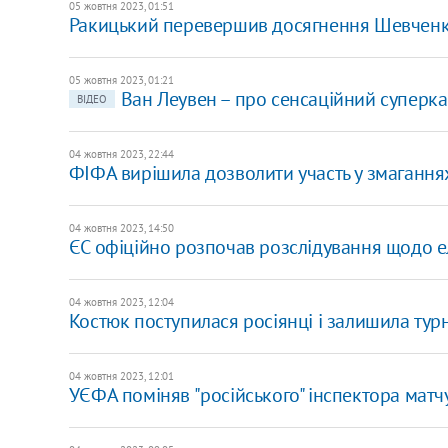
05 жовтня 2023, 01:51
Ракицький перевершив досягнення Шевченка 
05 жовтня 2023, 01:21
Ван Леувен – про сенсаційний суперка
ВІДЕО
04 жовтня 2023, 22:44
ФІФА вирішила дозволити участь у змаганнях
04 жовтня 2023, 14:50
ЄС офіційно розпочав розслідування щодо ел
04 жовтня 2023, 12:04
Костюк поступилася росіянці і залишила турн
04 жовтня 2023, 12:01
УЄФА поміняв "російського" інспектора матчу