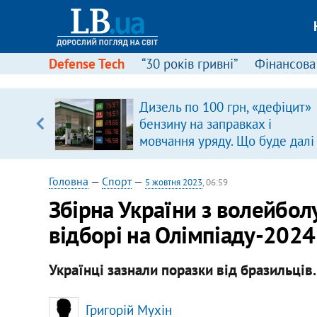
Defense Tech
“30 років гривні”
Фінансова
Дизель по 100 грн, «дефіцит»
бензину на заправках і
вщині
мовчання уряду. Що буде далі
і –
цінами на пальне?
ах
Головна
—
Спорт
—
5 жовтня 2023
, 06:59
Збірна України з волейболу
відборі на Олімпіаду-2024
Українці зазнали поразки від бразильців.
Григорій Мухін