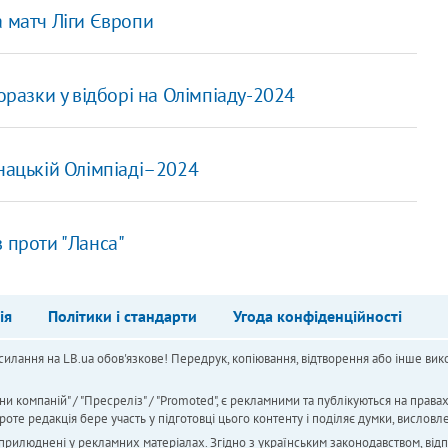
 матч Ліги Європи
оразки у відборі на Олімпіаду-2024
нацькій Олімпіаді–2024
в проти "Ланса"
ія
Політики і стандарти
Угода конфіденційності
силання на LB.ua обов'язкове! Передрук, копіювання, відтворення або інше вико
ни компаній" / "Пресреліз" / "Promoted", є рекламними та публікуються на права
 редакція бере участь у підготовці цього контенту і поділяє думки, висловле
 оприлюднені у рекламних матеріалах. Згідно з українським законодавством, від