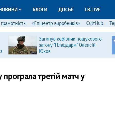
НОВИНИ
БЛОГИ
ДОСЬЄ
LB.LIVE
 грамотність
«Епіцентр виробників»
CultHub
Те
Загинув керівник пошукового
загону "Плацдарм" Олексій
 з
Юков
 програла третій матч у