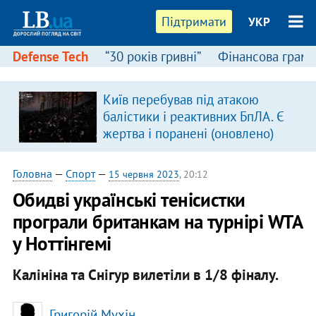
Підтримати
УКР
Defense Tech
“30 років гривні”
Фінансова грамо
Київ перебував під атакою
балістики і реактивних БпЛА. Є
жертва і поранені (оновлено)
Головна
—
Спорт
—
15 червня 2023
, 20:12
Обидві українські тенісистки
програли британкам на турнірі WTA
у Ноттінгемі
Калініна та Снігур вилетіли в 1/8 фіналу.
Григорій Мухін