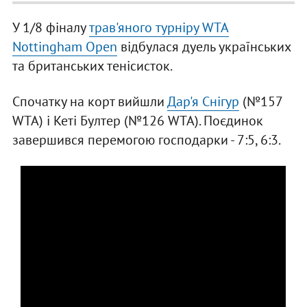
У 1/8 фіналу
трав'яного турніру WTA
Nottingham Open
відбулася дуель українських
та британських тенісисток.
Спочатку на корт вийшли
Дар'я Снігур
(№157
WTA) і Кеті Бултер (№126 WTA). Поєдинок
завершився перемогою господарки - 7:5, 6:3.