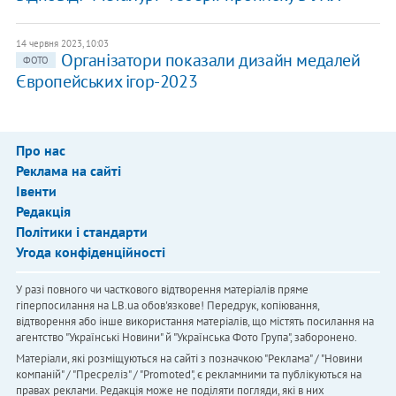
14 червня 2023, 10:03
Організатори показали дизайн медалей
ФОТО
Європейських ігор-2023
Про нас
Реклама на сайті
Івенти
Редакція
Політики і стандарти
Угода конфіденційності
У разі повного чи часткового відтворення матеріалів пряме
гіперпосилання на LB.ua обов'язкове! Передрук, копіювання,
відтворення або інше використання матеріалів, що містять посилання на
агентство "Українськi Новини" й "Українська Фото Група", заборонено.
Матеріали, які розміщуються на сайті з позначкою "Реклама" / "Новини
компаній" / "Пресреліз" / "Promoted", є рекламними та публікуються на
правах реклами. Редакція може не поділяти погляди, які в них