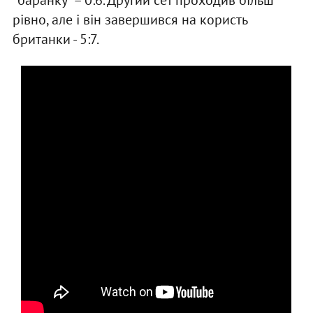
"баранку" – 0:6. Другий сет проходив більш
рівно, але і він завершився на користь
британки - 5:7.