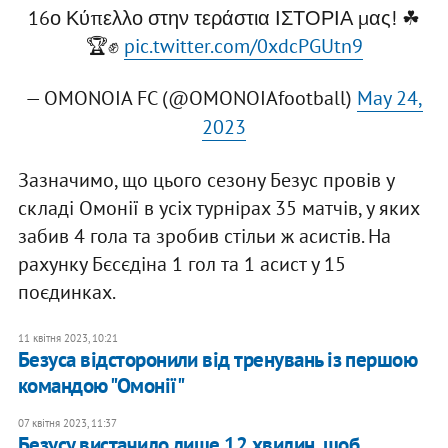
16ο Κύπελλο στην τεράστια ΙΣΤΟΡΙΑ μας! ☘
🏆✊
pic.twitter.com/0xdcPGUtn9
— OMONOIA FC (@OMONOIAfootball)
May 24,
2023
Зазначимо, що цього сезону Безус провів у
складі Омонії в усіх турнірах 35 матчів, у яких
забив 4 гола та зробив стільи ж асистів. На
рахунку Бєсєдіна 1 гол та 1 асист у 15
поєдинках.
11 квітня 2023, 10:21
Безуса відсторонили від тренувань із першою
командою "Омонії"
07 квітня 2023, 11:37
Безусу вистачило лише 12 хвилин, щоб