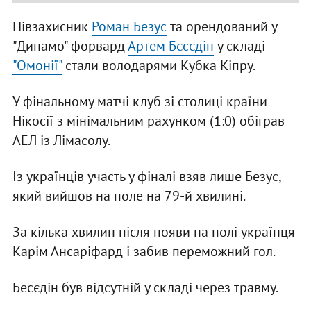
Півзахисник
Роман Безус
та орендований у
"Динамо" форвард
Артем Бєсєдін
у складі
"Омонії"
стали володарями Кубка Кіпру.
У фінальному матчі клуб зі столиці країни
Нікосії з мінімальним рахунком (1:0) обіграв
АЕЛ із Лімасолу.
Із українців участь у фіналі взяв лише Безус,
який вийшов на поле на 79-й хвилині.
За кілька хвилин після появи на полі українця
Карім Ансаріфард і забив переможний гол.
Бесєдін був відсутній у складі через травму.