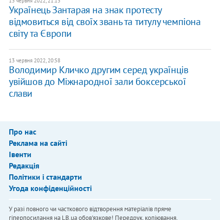
13 червня 2022, 21:13
Українець Зантарая на знак протесту
відмовиться від своїх звань та титулу чемпіона
світу та Європи
13 червня 2022, 20:58
Володимир Кличко другим серед українців
увійшов до Міжнародної зали боксерської
слави
Про нас
Реклама на сайті
Івенти
Редакція
Політики і стандарти
Угода конфіденційності
У разі повного чи часткового відтворення матеріалів пряме
гіперпосилання на LB.ua обов'язкове! Передрук, копіювання,