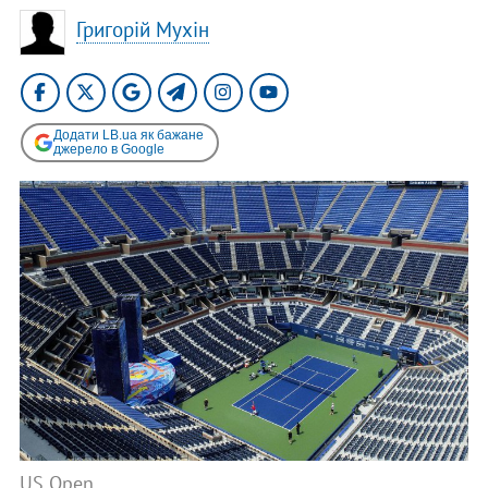
Григорій Мухін
Додати LB.ua як бажане
джерело в Google
US Open