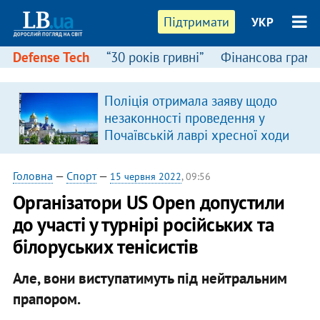
Підтримати
УКР
Defense Tech
“30 років гривні”
Фінансова грамо
Поліція отримала заяву щодо
я
незаконності проведення у
Почаївській лаврі хресної ходи
Головна
—
Спорт
—
15 червня 2022
, 09:56
Організатори US Open допустили
до участі у турнірі російських та
білоруських тенісистів
Але, вони виступатимуть під нейтральним
прапором.