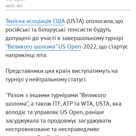
ФОТО: IBM
Тенісна асоціація США
(USTA) оголосила, що
російські та білоруські тенісисти будуть
допущені до участі в завершальному турнірі
"Великого шолома" US Open
-2022, що стартує
наприкінці літа.
Представники цих країн виступатимуть на
турнірі у нейтральному статусі.
"Разом з іншими турнірами "Великого
шолома", а також ITF, ATP та WTA, USTA, яка
володіє та управляє US Open, раніше
засуджувала та продовжує засуджувати
неспровоковане та несправедливе