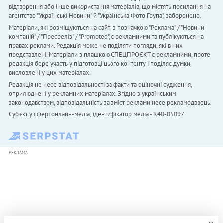
відтворення або інше використання матеріалів, що містять посилання на
агентство "Українськi Новини" й "Українська Фото Група", заборонено.
Матеріали, які розміщуються на сайті з позначкою "Реклама" / "Новини
компаній" / "Пресреліз" / "Promoted", є рекламними та публікуються на
правах реклами. Редакція може не поділяти погляди, які в них
представлені. Матеріали з плашкою СПЕЦПРОЄКТ є рекламними, проте
редакція бере участь у підготовці цього контенту і поділяє думки,
висловлені у цих матеріалах.
Редакція не несе відповідальності за факти та оціночні судження,
оприлюднені у рекламних матеріалах. Згідно з українським
законодавством, відповідальність за зміст реклами несе рекламодавець.
Cуб'єкт у сфері онлайн-медіа; ідентифікатор медіа - R40-05097
РЕКЛАМА