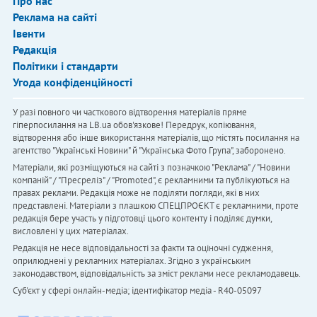
Про нас
Реклама на сайті
Івенти
Редакція
Політики і стандарти
Угода конфіденційності
У разі повного чи часткового відтворення матеріалів пряме
гіперпосилання на LB.ua обов'язкове! Передрук, копіювання,
відтворення або інше використання матеріалів, що містять посилання на
агентство "Українськi Новини" й "Українська Фото Група", заборонено.
Матеріали, які розміщуються на сайті з позначкою "Реклама" / "Новини
компаній" / "Пресреліз" / "Promoted", є рекламними та публікуються на
правах реклами. Редакція може не поділяти погляди, які в них
представлені. Матеріали з плашкою СПЕЦПРОЄКТ є рекламними, проте
редакція бере участь у підготовці цього контенту і поділяє думки,
висловлені у цих матеріалах.
Редакція не несе відповідальності за факти та оціночні судження,
оприлюднені у рекламних матеріалах. Згідно з українським
законодавством, відповідальність за зміст реклами несе рекламодавець.
Cуб'єкт у сфері онлайн-медіа; ідентифікатор медіа - R40-05097