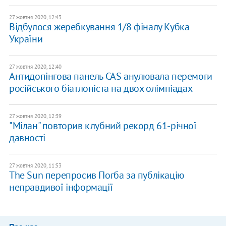
27 жовтня 2020, 12:43
Відбулося жеребкування 1/8 фіналу Кубка
України
27 жовтня 2020, 12:40
Антидопінгова панель CAS анулювала перемоги
російського біатлоніста на двох олімпіадах
27 жовтня 2020, 12:39
"Мілан" повторив клубний рекорд 61-річної
давності
27 жовтня 2020, 11:53
The Sun перепросив Погба за публікацію
неправдивої інформації