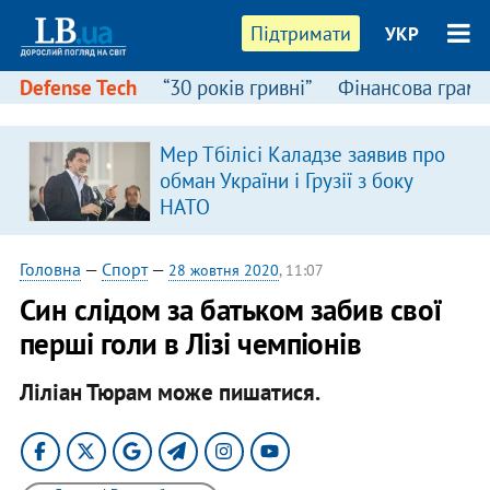
Підтримати
УКР
Defense Tech
“30 років гривні”
Фінансова грамо
Мер Тбілісі Каладзе заявив про
обман України і Грузії з боку
НАТО
Головна
—
Спорт
—
28 жовтня 2020
, 11:07
Син слідом за батьком забив свої
перші голи в Лізі чемпіонів
Ліліан Тюрам може пишатися.