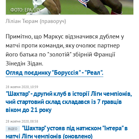
ФОТО: EPA/UPG
Ліліан Тюрам (праворуч)
Примітно, що Маркус відзначився дублем у
матчі проти команди, яку очолює партнер
його батька по "золотій" збірній Франції
Зінедін Зідан.
Огляд поєдинку "Боруссія" - "Реал".
28 жовтня 2020, 10:59
"Шахтар" - другий клуб в історії Ліги чемпіонів,
чий стартовий склад складався із 7 гравців
віком до 21 року
28 жовтня 2020, 08:58
"Шахтар" устояв під натиском "Інтера" в
ВІДЕО
матчі Ліги чемпіонів (оновлено)