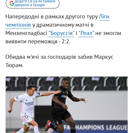
Додати LB.ua як бажане
джерело в Google
Напередодні в рамках другого туру
Ліги
чемпіонів
у драматичному матчі в
Менхенгладбасі
"Боруссія"
і
"Реал"
не змогли
виявити переможця - 2:2.
Обидва м'ячі за господарів забив Маркус
Тюрам.