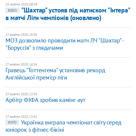
28 жовтня 2020, 08:58
"Шахтар" устояв під натиском "Інтера"
ВІДЕО
в матчі Ліги чемпіонів (оновлено)
27 жовтня 2020, 16:38
МОЗ дозволило проводити матч ЛЧ "Шахтар" -
"Боруссія" з глядачами
27 жовтня 2020, 14:34
Гравець "Тоттенгема" установив рекорд
Англійської прем'єр-ліги
27 жовтня 2020, 13:59
Арбітр ФІФА зробив камінг-аут
27 жовтня 2020, 13:41
Українка виграла чемпіонат світу серед
ФОТО
юніорок з фітнес-бікіні