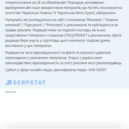
гіперпосилання на LB.ua обов'язкове! Передрук, копіювання,
відтворення або інше використання матеріалів, що містять посилання на
агентство "Українськi Новини" й "Українська Фото Група", заборонено.
Матеріали, які розміщуються на сайті з позначкою "Реклама" / "Новини
компаній" / "Пресреліз" / "Promoted", є рекламними та публікуються на
правах реклами. Редакція може не поділяти погляди, які в них
представлені. Матеріали з плашкою СПЕЦПРОЄКТ є рекламними, проте
редакція бере участь у підготовці цього контенту і поділяє думки,
висловлені у цих матеріалах.
Редакція не несе відповідальності за факти та оціночні судження,
оприлюднені у рекламних матеріалах. Згідно з українським
законодавством, відповідальність за зміст реклами несе рекламодавець.
Cуб'єкт у сфері онлайн-медіа; ідентифікатор медіа - R40-05097
РЕКЛАМА