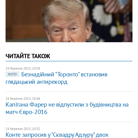
ЧИТАЙТЕ ТАКОЖ
24 березня 2015, 10:58
Безнадійний "Торонто" встановив
ФОТО
глядацький антирекорд
24 березня 2015, 10:48
Капітана Фарер не відпустили з будівництва на
матч Євро-2016
24 березня 2015, 10:32
Конте запросив у "Сквадру Адзуру" двох