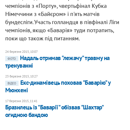
чемпіонів з «Порту», чвертьфінал Кубка
Німеччини з «Байєром» і п'ять матчів
бундесліги. Участь голландця в півфіналі Ліги
чемпіонів, якщо «Баварія» туди потрапить,
поки що також під питанням.
24 березня 2015, 10:07
Надаль отримав "лежачу" травму на
ФОТО
тренуванні
23 березня 2015, 10:27
Екс-динамівець поховав "Баварію" у
ВІДЕО
Мюнхені
17 березня 2015, 11:41
Бразилець із "Баварії" обізвав "Шахтар"
огидною бандою