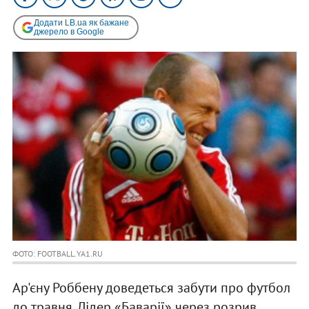
Додати LB.ua як бажане
джерело в Google
ФОТО: FOOTBALL.YA1.RU
Ар'єну Роббену доведеться забути про футбол
до травня. Лідер «Баварії» через розрив