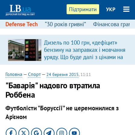
Підтримати
УКР
Defense Tech
“30 років гривні”
Фінансова грамо
Дизель по 100 грн, «дефіцит»
в
бензину на заправках і мовчання
уряду. Що буде далі з цінами на
пальне?
Головна
—
Спорт
—
24 березня 2015
, 11:11
"Баварія" надовго втратила
Роббена
Футболісти "Боруссії" не церемонилися з
Ар'єном