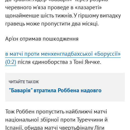
черевного м'яза проведе в «лазареті»
щонайменше шість тижнів. У гіршому випадку
гравець може пропустити два місяці.
Ар'єн отримав пошкодження
в матчі проти менхенгладбахської «Боруссії»
(0:2)
після єдиноборства з Тоні Янчке.
ЧИТАЙТЕ ТАКОЖ
"Баварія" втратила Роббена надовго
Тож Роббен пропустить найближчі матчі
національної збірної проти Туреччини й
Іспанії, обидва матчі чвертьфіналу Ліги