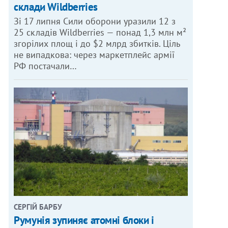
склади Wildberries
Зі 17 липня Сили оборони уразили 12 з
25 складів Wildberries — понад 1,3 млн м²
згорілих площ і до $2 млрд збитків. Ціль
не випадкова: через маркетплейс армії
РФ постачали…
СЕРГІЙ БАРБУ
Румунія зупиняє атомні блоки і