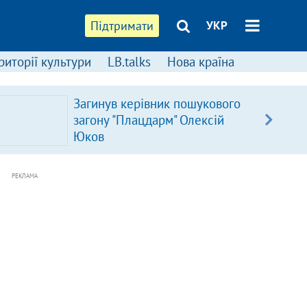
Підтримати
УКР
риторії культури
LB.talks
Нова країна
Загинув керівник пошукового
загону "Плацдарм" Олексій
Юков
РЕКЛАМА