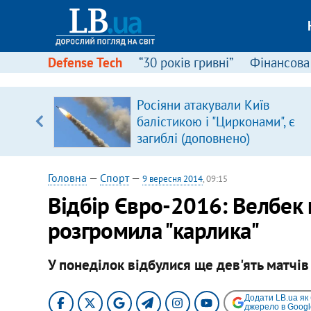
Defense Tech
“30 років гривні”
Фінансова
вив про
Росіяни атакували Київ
боку
балістикою і "Цирконами", є
загиблі (доповнено)
Головна
—
Спорт
—
9 вересня 2014
, 09:15
Відбір Євро-2016: Велбек 
розгромила "карлика"
У понеділок відбулися ще дев'ять матчів
Додати LB.ua як
джерело в Googl