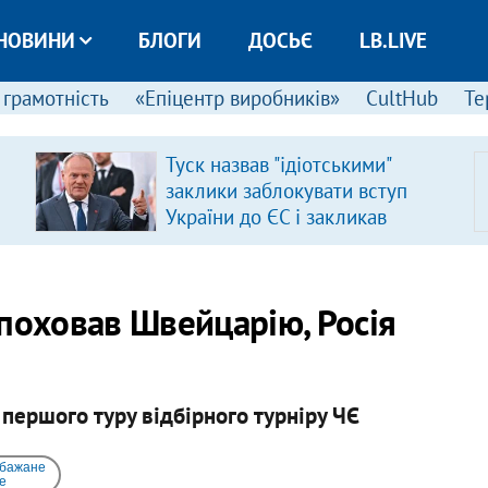
НОВИНИ
БЛОГИ
ДОСЬЄ
LB.LIVE
 грамотність
«Епіцентр виробників»
CultHub
Те
Туск назвав "ідіотськими"
заклики заблокувати вступ
України до ЄС і закликав
припинити антиукраїнську
риторику
поховав Швейцарію, Росія
 першого туру відбірного турніру ЧЄ
 бажане
e