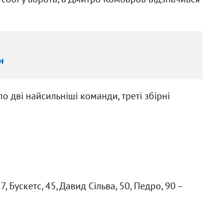
н
о дві найсильніші команди, треті збірні
7, Бускетс, 45, Давид Сільва, 50, Педро, 90 –