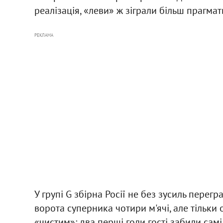
реалізація, «леви» ж зіграли більш прагмат
РЕКЛАМА
У групі G збірна Росії не без зусиль перег
ворота суперника чотири м'ячі, але тільки
«чистим»: два перші голи гості забили сам