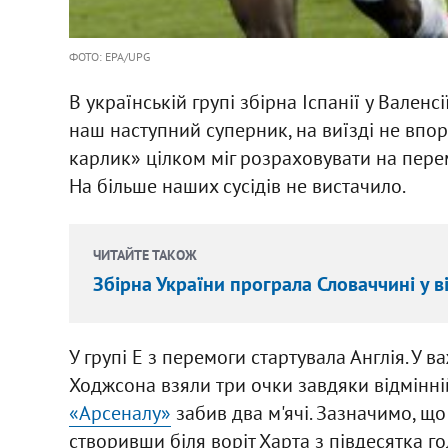
ФОТО: EPA/UPG
В українській групі збірна Іспанії у Валенсі
наш наступний суперник, на виїзді не впо
карлик» цілком міг розраховувати на перем
На більше наших сусідів не вистачило.
ЧИТАЙТЕ ТАКОЖ
Збірна України програла Словаччині у в
У групі Е з перемоги стартувала Англія. У 
Ходжсона взяли три очки завдяки відмінній
«Арсеналу»
забив два м'ячі. Зазначимо, щ
створивши біля воріт Харта з півдесятка г