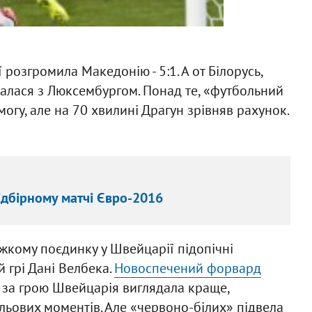
ї розгромила Македонію - 5:1. А от Білорусь,
ралася з Люксембургом. Понад те, «футбольний
огу, але на 70 хвилині Драгун зрівняв рахунок.
ідбірному матчі Євро-2016
важкому поєдинку у Швейцарії підопічні
 грі Дані Велбека.
Новоспечений форвард
о за грою Швейцарія виглядала краще,
ольових моментів. Але «червоно-білих» підвела