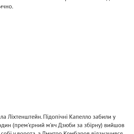
ично.
рала Ліхтенштейн. Підопічні Капелло забили у
 один (прем'єрний м'яч Дзюби за збірну) вийшов
і собі у ворота, а Дмитро Комбаров відзначився