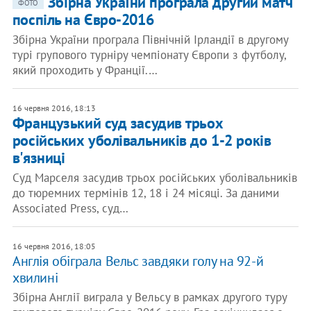
Збірна України програла другий матч
ФОТО
поспіль на Євро-2016
Збірна України програла Північній Ірландії в другому
турі групового турніру чемпіонату Європи з футболу,
який проходить у Франції.…
16 червня 2016, 18:13
Французький суд засудив трьох
російських уболівальників до 1-2 років
в'язниці
Суд Марселя засудив трьох російських уболівальників
до тюремних термінів 12, 18 і 24 місяці. За даними
Associated Press, суд…
16 червня 2016, 18:05
Англія обіграла Вельс завдяки голу на 92-й
хвилині
Збірна Англії виграла у Вельсу в рамках другого туру