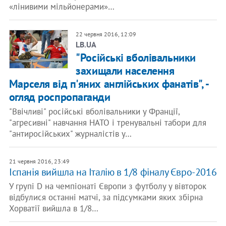
«лінивими мільйонерами»…
22 червня 2016, 12:09
LB.UA
"Російські вболівальники
захищали населення
Марселя від п'яних англійських фанатів", -
огляд роспропаганди
"Ввічливі" російські вболівальники у Франції,
"агресивні" навчання НАТО і тренувальні табори для
"антиросійських" журналістів у…
21 червня 2016, 23:49
Іспанія вийшла на Італію в 1/8 фіналу Євро-2016
У групі D на чемпіонаті Європи з футболу у вівторок
відбулися останні матчі, за підсумками яких збірна
Хорватії вийшла в 1/8…