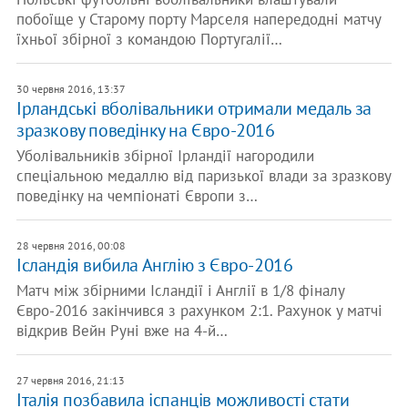
побоїще у Старому порту Марселя напередодні матчу
їхньої збірної з командою Португалії…
30 червня 2016, 13:37
Ірландські вболівальники отримали медаль за
зразкову поведінку на Євро-2016
Уболівальників збірної Ірландії нагородили
спеціальною медаллю від паризької влади за зразкову
поведінку на чемпіонаті Європи з…
28 червня 2016, 00:08
Ісландія вибила Англію з Євро-2016
Матч між збірними Ісландії і Англії в 1/8 фіналу
Євро-2016 закінчився з рахунком 2:1. Рахунок у матчі
відкрив Вейн Руні вже на 4-й…
27 червня 2016, 21:13
Італія позбавила іспанців можливості стати