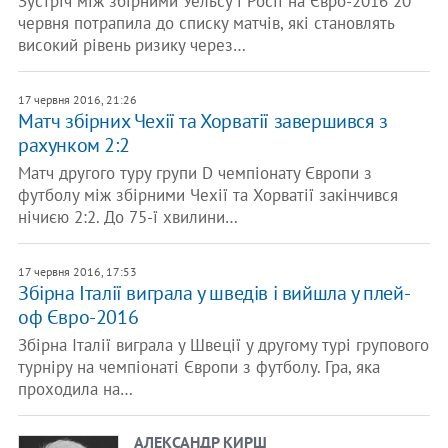
Зустріч між збірними Уельсу і Росії на Євро-2016 20
червня потрапила до списку матчів, які становлять
високий рівень ризику через…
17 червня 2016, 21:26
Матч збірних Чехії та Хорватії завершився з
рахунком 2:2
Матч другого туру групи D чемпіонату Європи з
футболу між збірними Чехії та Хорватії закінчився
нічиєю 2:2. До 75-ї хвилини…
17 червня 2016, 17:53
Збірна Італії виграла у шведів і вийшла у плей-
оф Євро-2016
Збірна Італії виграла у Швеції у другому турі групового
турніру на чемпіонаті Європи з футболу. Гра, яка
проходила на…
АЛЕКСАНДР КИРШ