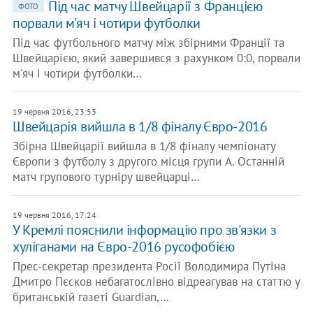
Під час матчу Швейцарії з Францією
ФОТО
порвали м'яч і чотири футболки
Під час футбольного матчу між збірними Франції та
Швейцарією, який завершився з рахунком 0:0, порвали
м'яч і чотири футболки…
19 червня 2016, 23:53
Швейцарія вийшла в 1/8 фіналу Євро-2016
Збірна Швейцарії вийшла в 1/8 фіналу чемпіонату
Європи з футболу з другого місця групи A. Останній
матч групового турніру швейцарці…
19 червня 2016, 17:24
У Кремлі пояснили інформацію про зв'язки з
хуліганами на Євро-2016 русофобією
Прес-секретар президента Росії Володимира Путіна
Дмитро Пєсков небагатослівно відреагував на статтю у
британській газеті Guardian,…