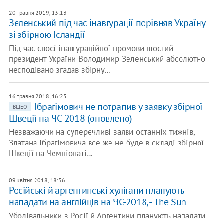
20 травня 2019, 13:13
Зеленський під час інавгурації порівняв Україну
зі збірною Ісландії
Під час своєї інавгураційної промови шостий
президент України Володимир Зеленський абсолютно
несподівано згадав збірну…
16 травня 2018, 16:25
Ібрагімович не потрапив у заявку збірної
ВІДЕО
Швеції на ЧС-2018 (оновлено)
Незважаючи на суперечливі заяви останніх тижнів,
Златана Ібрагімовича все же не буде в складі збірної
Швеції на Чемпіонаті…
09 квітня 2018, 18:36
Російські й аргентинські хулігани планують
нападати на англійців на ЧС-2018, - The Sun
Уболівальники з Росії й Аргентини планують нападати