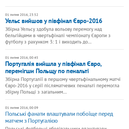
01 липня 2016, 23:52
Уельс вийшов у півфінал Євро-2016
Збірна Уельсу здобула вольову перемогу над
бельгійцями в чвертьфіналі чемпіонату Європи з
футболу з рахунком 3: 1 і виходить до…
01 липня 2016, 00:45
Португалія вийшла у півфінал Євро,
перемігши Польщу по пенальті
Збірна Португалії в першому чвертьфінальному матчі
Євро-2016 у серії післяматчевих пенальті перемогла
збірну Польщі з загальним…
01 липня 2016, 00:09
Польські фанати влаштували побоїще перед
матчем з Португалією
Польські футбольні вболівальники влаштували