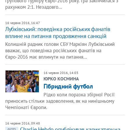
групового турніру Євро-2016 року. Гра закінчилася з
рахунком 2:1. Незадовго…
16 червня 2016, 16:47
​Лубківський: поведінка російських фанатів
вплине на питання продовження санкцій
Колишній радник голови СБУ Маркіян Лубківський
вважає, що поведінка російських фанатів на
Євро-2016 має вплинути на питання…
16 червня 2016, 14:03
ЮРКО КОСМИНА
Гібридний футбол
Рідко коли поразка збірної Росії
приносить стільки задоволення, як на нинішньому
Чемпіонаті Європи.
16 червня 2016, 09:48
Charlie Hebdo опублікував карикатуру на
ФОТО