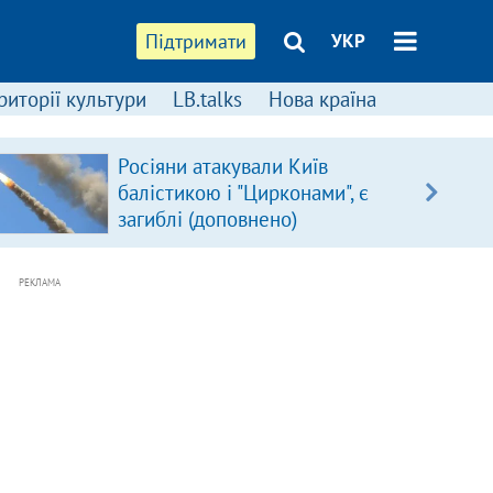
Підтримати
УКР
риторії культури
LB.talks
Нова країна
Росіяни атакували Київ
балістикою і "Цирконами", є
загиблі (доповнено)
РЕКЛАМА