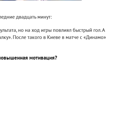
ледние двадцать минут:
льтата, но на ход игры повлиял быстрый гол. А
ку». После такого в Киеве в матче с «Динамо»
а повышенная мотивация?