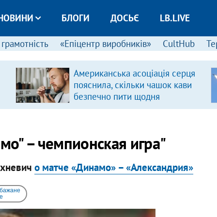
НОВИНИ
БЛОГИ
ДОСЬЄ
LB.LIVE
 грамотність
«Епіцентр виробників»
CultHub
Те
Американська асоціація серця
пояснила, скільки чашок кави
безпечно пити щодня
амо" – чемпионская игра"
ахневич
о матче «Динамо» – «Александрия»
 бажане
e