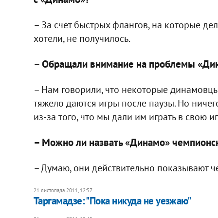
– За счет быстрых флангов, на которые дел
хотели, не получилось.
– Обращали внимание на проблемы «Ди
– Нам говорили, что некоторые динамовцы
тяжело даются игры после паузы. Но ничего
из-за того, что мы дали им играть в свою иг
– Можно ли назвать «Динамо» чемпионс
– Думаю, они действительно показывают ч
21 листопада 2011, 12:57
Таргамадзе: "Пока никуда не уезжаю"