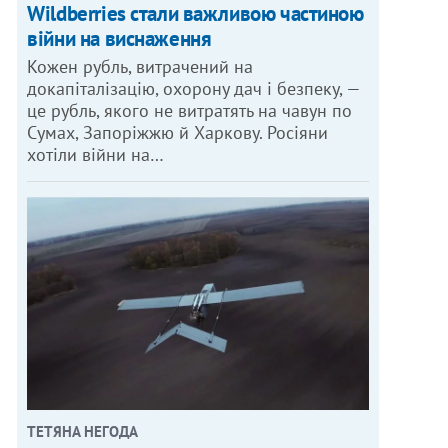
Wildberries стали важливою частиною
війни на виснаження
Кожен рубль, витрачений на
докапіталізацію, охорону дач і безпеку, —
це рубль, якого не витратять на чавун по
Сумах, Запоріжжю й Харкову. Росіяни
хотіли війни на…
ТЕТЯНА НЕГОДА