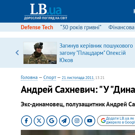
Defense Tech
“30 років гривні”
Фінансова
іцит»
Загинув керівник пошукового
загону "Плацдарм" Олексій
 далі з
Юков
Головна
—
Спорт
—
21 листопада 2011
, 13:21
Андрей Сахневич: " У "Дин
Экс-динамовец, полузащитник Андрей С
Додати LB.ua як
джерело в Googl