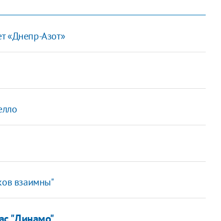
т «Днепр-Азот»
елло
ков взаимны"
рас "Динамо"