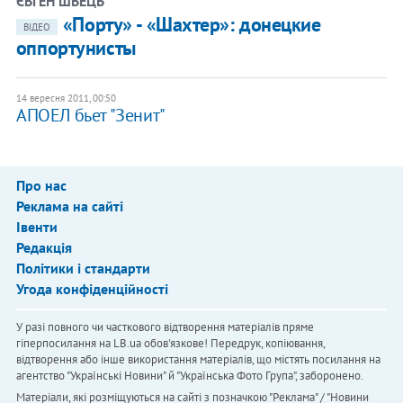
ЄВГЕН ШВЕЦЬ
​«Порту» - «Шахтер»: донецкие
ВІДЕО
оппортунисты
14 вересня 2011, 00:50
АПОЕЛ бьет "Зенит"
Про нас
Реклама на сайті
Івенти
Редакція
Політики і стандарти
Угода конфіденційності
У разі повного чи часткового відтворення матеріалів пряме
гіперпосилання на LB.ua обов'язкове! Передрук, копіювання,
відтворення або інше використання матеріалів, що містять посилання на
агентство "Українськi Новини" й "Українська Фото Група", заборонено.
Матеріали, які розміщуються на сайті з позначкою "Реклама" / "Новини