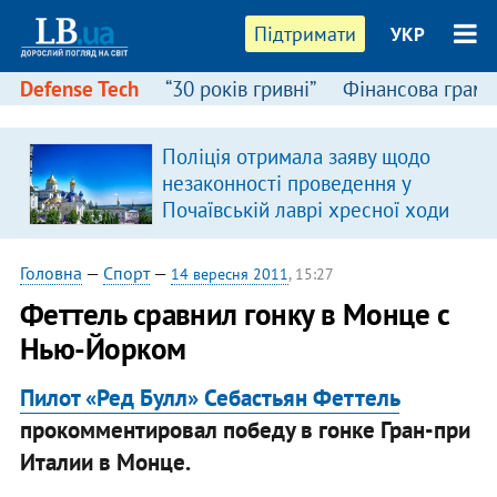
Підтримати
УКР
Defense Tech
“30 років гривні”
Фінансова грамо
Поліція отримала заяву щодо
незаконності проведення у
Почаївській лаврі хресної ходи
Головна
—
Спорт
—
14 вересня 2011
, 15:27
Феттель сравнил гонку в Монце с
Нью-Йорком
Пилот «Ред Булл» Себастьян Феттель
прокомментировал победу в гонке Гран-при
Италии в Монце.