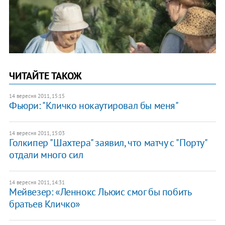
ЧИТАЙТЕ ТАКОЖ
14 вересня 2011, 15:15
Фьюри: "Кличко нокаутировал бы меня"
14 вересня 2011, 15:03
Голкипер "Шахтера" заявил, что матчу с "Порту"
отдали много сил
14 вересня 2011, 14:31
Мейвезер: «Леннокс Льюис смог бы побить
братьев Кличко»