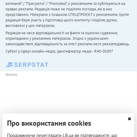
компаній" / "Пресреліз" / "Promoted", є рекламними та публікуються на
правах реклами. Редакція може не поділяти погляди, які в них
представлені. Матеріали з плашкою СПЕЦПРОЄКТ є рекламними, проте
редакція бере участь у підготовці цього контенту і поділяє думки,
висловлені у цих матеріалах.
Редакція не несе відповідальності за факти та оціночні судження,
оприлюднені у рекламних матеріалах. Згідно з українським
законодавством, відповідальність за зміст реклами несе рекламодавець.
Cуб'єкт у сфері онлайн-медіа; ідентифікатор медіа - R40-05097
РЕКЛАМА
Про використання cookies
Продовжуючи переглядати LB.ua ви підтверджуєте, що