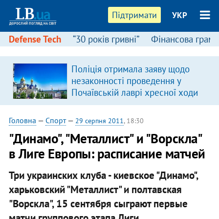
Підтримати
УКР
Defense Tech
“30 років гривні”
Фінансова грамо
Поліція отримала заяву щодо
незаконності проведення у
Почаївській лаврі хресної ходи
Головна
—
Спорт
—
29 серпня 2011
, 18:30
"Динамо", "Металлист" и "Ворскла"
в Лиге Европы: расписание матчей
Три украинских клуба - киевское "Динамо",
харьковский "Металлист" и полтавская
"Ворскла", 15 сентября сыграют первые
матчи группового этапа Лиги