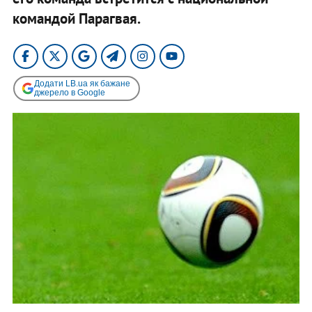
командой Парагвая.
Додати LB.ua як бажане
джерело в Google