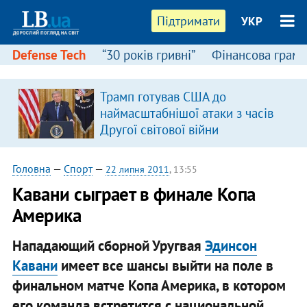
Підтримати
УКР
Defense Tech
“30 років гривні”
Фінансова грамо
Трамп готував США до
наймасштабнішої атаки з часів
Другої світової війни
Головна
—
Спорт
—
22 липня 2011
, 13:55
Кавани сыграет в финале Копа
Америка
Нападающий сборной Уругвая
Эдинсон
Кавани
имеет все шансы выйти на поле в
финальном матче Копа Америка, в котором
его команда встретится с национальной