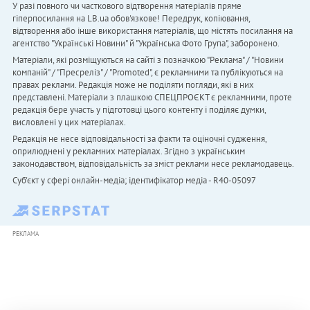
У разі повного чи часткового відтворення матеріалів пряме
гіперпосилання на LB.ua обов'язкове! Передрук, копіювання,
відтворення або інше використання матеріалів, що містять посилання на
агентство "Українськi Новини" й "Українська Фото Група", заборонено.
Матеріали, які розміщуються на сайті з позначкою "Реклама" / "Новини
компаній" / "Пресреліз" / "Promoted", є рекламними та публікуються на
правах реклами. Редакція може не поділяти погляди, які в них
представлені. Матеріали з плашкою СПЕЦПРОЄКТ є рекламними, проте
редакція бере участь у підготовці цього контенту і поділяє думки,
висловлені у цих матеріалах.
Редакція не несе відповідальності за факти та оціночні судження,
оприлюднені у рекламних матеріалах. Згідно з українським
законодавством, відповідальність за зміст реклами несе рекламодавець.
Cуб'єкт у сфері онлайн-медіа; ідентифікатор медіа - R40-05097
РЕКЛАМА