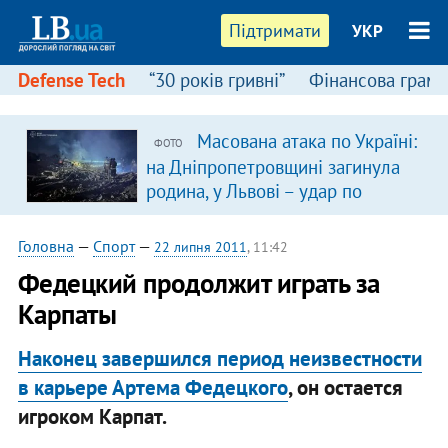
Підтримати
УКР
Defense Tech
“30 років гривні”
Фінансова грамо
Масована атака по Україні:
ФОТО
я
на Дніпропетровщині загинула
родина, у Львові – удар по
багатоповерхівках
(доповнюється)
Головна
—
Спорт
—
22 липня 2011
, 11:42
Федецкий продолжит играть за
Карпаты
Наконец завершился период неизвестности
в карьере Артема Федецкого
, он остается
игроком Карпат.