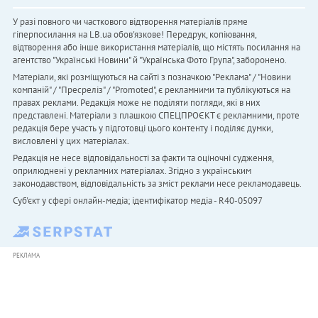
У разі повного чи часткового відтворення матеріалів пряме
гіперпосилання на LB.ua обов'язкове! Передрук, копіювання,
відтворення або інше використання матеріалів, що містять посилання на
агентство "Українськi Новини" й "Українська Фото Група", заборонено.
Матеріали, які розміщуються на сайті з позначкою "Реклама" / "Новини
компаній" / "Пресреліз" / "Promoted", є рекламними та публікуються на
правах реклами. Редакція може не поділяти погляди, які в них
представлені. Матеріали з плашкою СПЕЦПРОЄКТ є рекламними, проте
редакція бере участь у підготовці цього контенту і поділяє думки,
висловлені у цих матеріалах.
Редакція не несе відповідальності за факти та оціночні судження,
оприлюднені у рекламних матеріалах. Згідно з українським
законодавством, відповідальність за зміст реклами несе рекламодавець.
Cуб'єкт у сфері онлайн-медіа; ідентифікатор медіа - R40-05097
РЕКЛАМА