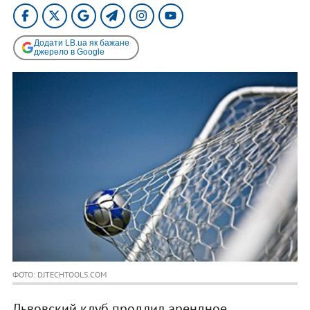
Додати LB.ua як бажане
джерело в Google
ФОТО: DJTECHTOOLS.COM
Львовский клуб продлил арендное